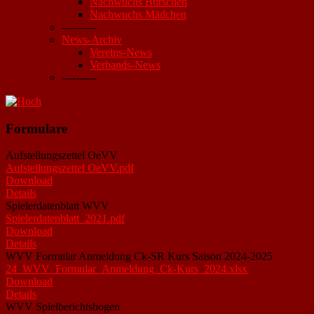
Nachwuchs Burschen
Nachwuchs Mädchen
----------
News-Archiv
Vereins-News
Verbands-News
----------
Formulare
Aufstellungszettel OeVV
Aufstellungszettel OeVV.pdf
Download
Details
Spielerdatenblatt WVV
Spielerdatenblatt_2021.pdf
Download
Details
WVV Formular Anmeldung Ck-SR Kurs Saison 2024-2025
24_WVV_Formular_Anmeldung_Ck-Kurs_2024.xlsx
Download
Details
WVV Spielberichtsbogen