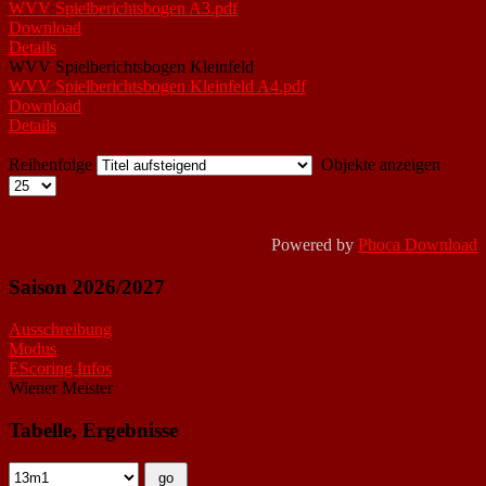
WVV Spielberichtsbogen A3.pdf
Download
Details
WVV Spielberichtsbogen Kleinfeld
WVV Spielberichtsbogen Kleinfeld A4.pdf
Download
Details
Reihenfolge
Objekte anzeigen
Powered by
Phoca Download
Saison 2026/2027
Ausschreibung
Modus
EScoring Infos
Wiener Meister
Tabelle, Ergebnisse