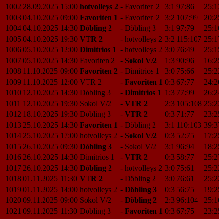
1002
28.09.2025
15:00
hotvolleys 2
-
Favoriten 2
3:1
97:86
25:1
1003
04.10.2025
09:00
Favoriten 1
-
Favoriten 2
3:2
107:99
20:2
1004
04.10.2025
14:30
Döbling 2
-
Döbling 3
3:1
97:79
25:1
1005
04.10.2025
19:30
VTR 2
-
hotvolleys 2
3:2
115:107
25:1
1006
05.10.2025
12:00
Dimitrios 1
-
hotvolleys 2
3:0
76:49
25:1
1007
05.10.2025
14:30
Favoriten 2
-
Sokol V/2
1:3
90:96
16:2
1008
11.10.2025
09:00
Favoriten 2
-
Dimitrios 1
3:0
75:66
25:2
1009
11.10.2025
12:00
VTR 2
-
Favoriten 1
0:3
67:77
24:2
1010
12.10.2025
14:30
Döbling 3
-
Dimitrios 1
1:3
77:99
26:2
1011
12.10.2025
19:30
Sokol V/2
-
VTR 2
2:3
105:108
25:2
1012
18.10.2025
19:30
Döbling 3
-
VTR 2
0:3
71:77
23:2
1013
25.10.2025
14:30
Favoriten 1
-
Döbling 2
3:1
110:103
39:3
1014
25.10.2025
17:00
hotvolleys 2
-
Sokol V/2
0:3
52:75
17:2
1015
26.10.2025
09:30
Döbling 3
-
Sokol V/2
3:1
96:94
18:2
1016
26.10.2025
14:30
Dimitrios 1
-
VTR 2
0:3
58:77
25:2
1017
26.10.2025
14:30
Döbling 2
-
hotvolleys 2
3:0
75:61
25:2
1018
01.11.2025
11:30
VTR 2
-
Döbling 2
3:0
76:61
25:2
1019
01.11.2025
14:00
hotvolleys 2
-
Döbling 3
0:3
56:75
19:2
1020
09.11.2025
09:00
Sokol V/2
-
Döbling 2
2:3
96:104
25:1
1021
09.11.2025
11:30
Döbling 3
-
Favoriten 1
0:3
67:75
23:2