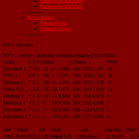
Nachwuchs Burschen
Nachwuchs Mädchen
----------
News-Archiv
Vereins-News
Verbands-News
----------
WVV Tabellen
WVV - Herren Landesliga Grunddurchgang (2025/2026)
Team
#
S
N
|
Sätze
|
Punkte
|
PNK
Favoriten 1
7
7
0
21
:
6
3.500
642
:
550
1.167
19
VTR 2
7
6
1
18
:
7
2.571
595
:
530
1.123
16
Döbling 2
7
5
2
16
:
11
1.455
619
:
529
1.170
13
Sokol V/2
7
3
4
15
:
14
1.071
643
:
623
1.032
11
Döbling 3
7
3
4
11
:
13
0.846
542
:
558
0.971
9
Dimitrios 1
7
2
5
9
:
16
0.563
467
:
552
0.846
7
Favoriten 2
7
1
6
9
:
18
0.500
568
:
622
0.913
5
hotvolleys 2
7
1
6
5
:
19
0.263
465
:
577
0.806
4
Sp#
Datum
Zeit
Heim
Gast
Ergebnis / Halle
1001
28.09.2025
12:00
Sokol V/2
-
Dimitrios 1
3:1
94:80
25:1