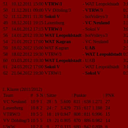
51
10.12.2011
15:00
VTRW/1
-
WAT Leopoldstadt
3:
50
11.12.2011
09:00
VV Döbling/3
-
VTRW/3
0:
52
11.12.2011
11:30
Sokol V
-
hotVolleys/3
3:
49
18.12.2011
19:15
Laxenburg
-
VC Neuland
1:
57
14.01.2012
17:15
VTRW/1
-
Sokol V
3:
56
14.01.2012
19:30
WAT Leopoldstadt
-
hotVolleys/3
3:
54
21.01.2012
17:00
WAT Kagran
-
VC Neuland
3:
59
18.02.2012
15:00
WAT Kagran
-
UAB
2:
58
18.02.2012
19:30
VTRW/3
-
WAT Leopoldstadt
0:
60
03.03.2012
19:30
WAT Leopoldstadt
-
UAB
3:
61
24.03.2012
17:00
Sokol V
-
WAT Leopoldstadt
3:
62
21.04.2012
19:30
VTRW/1
-
Sokol V
0:
1. Klasse (2011/2012)
Team
#
S
N
|
Sätze
|
Punkte
|
PNK
VC Neuland
10
9
1
28
:
5
5.600
811
:
638
1.271
27
Laxenburg
10
8
2
24
:
7
3.429
733
:
617
1.188
24
VTRW/3
10
5
5
18
:
19
0.947
808
:
811
0.996
15
VV Döbling/3
10
5
5
19
:
21
0.905
870
:
886
0.982
14
UWW
10
2
8
9
:
27
0.333
680
:
842
0.808
6