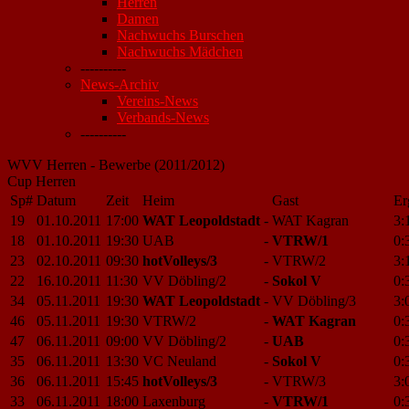
Herren
Damen
Nachwuchs Burschen
Nachwuchs Mädchen
----------
News-Archiv
Vereins-News
Verbands-News
----------
WVV Herren - Bewerbe (2011/2012)
Cup Herren
Sp#
Datum
Zeit
Heim
Gast
Er
19
01.10.2011
17:00
WAT Leopoldstadt
-
WAT Kagran
3:
18
01.10.2011
19:30
UAB
-
VTRW/1
0:
23
02.10.2011
09:30
hotVolleys/3
-
VTRW/2
3:
22
16.10.2011
11:30
VV Döbling/2
-
Sokol V
0:
34
05.11.2011
19:30
WAT Leopoldstadt
-
VV Döbling/3
3:
46
05.11.2011
19:30
VTRW/2
-
WAT Kagran
0:
47
06.11.2011
09:00
VV Döbling/2
-
UAB
0:
35
06.11.2011
13:30
VC Neuland
-
Sokol V
0:
36
06.11.2011
15:45
hotVolleys/3
-
VTRW/3
3:
33
06.11.2011
18:00
Laxenburg
-
VTRW/1
0: