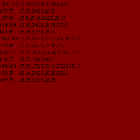
1
110:102
25:21,32:34,25:21,28:26
3
57:75
17:25,20:25,20:25
1
97:64
25:8,25:16,22:25,25:15
3
84:100
12:25,20:25,25:21,27:29
0
82:69
25:21,32:30,25:18
2
112:102
21:25,25:22,25:17,26:28,15:10
1
99:89
25:22,24:26,25:20,25:21
3
90:112
21:25,11:25,26:24,25:23,7:15
3
39:75
20:25,10:25,9:25
2
99:103
17:25,17:25,25:18,25:22,15:13
1
95:85
25:16,25:23,20:25,25:21
3
67:75
22:25,23:25,22:25