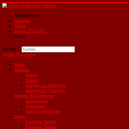
Aktuelle Seite:
Startseite
Archiv
Saison 2011/2012
Herren
Suchen ...
Toggle Navigation
Home
Tabellen
Herren
Damen
Nachwuchs Burschen
Nachwuchs Mädchen
Termine & Ergebnisse
Spieltermine
Ergebnisse
Nachwuchsturniere
Beach
Rangliste Herren
Rangliste Damen