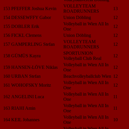
VOLLEYTEAM
153
PFEFFER Joshua Kevin
13
ROADRUNNERS
154
DESSEWFFY Gabor
Union Döbling
12
Volleyball in Wien All In
155
DOBLER Erik
12
One
156
FICKL Clemens
Union Döbling
12
VOLLEYTEAM
157
GAMPERLING Stefan
12
ROADRUNNERS
SPORTUNION
158
GÜMÜS Kayra
12
Volleyball Club Real
Volleyball in Wien All In
159
HANSEN-LÖVE Niklas
12
One
160
URBAN Stefan
Beachvolleyballclub Wien
12
Volleyball in Wien All In
161
WOHOFSKY Moritz
12
One
Volleyball in Wien All In
162
ANGELINI Luca
11
One
Volleyball in Wien All In
163
RIAHI Amin
11
One
Volleyball in Wien All In
164
KEIL Johannes
10
One
Volleyball in Wien All In