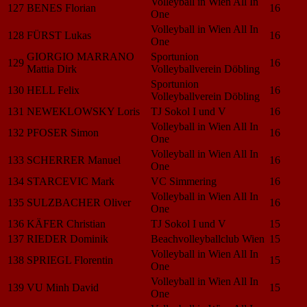
Volleyball in Wien All In
127
BENES Florian
16
One
Volleyball in Wien All In
128
FÜRST Lukas
16
One
GIORGIO MARRANO
Sportunion
129
16
Mattia Dirk
Volleyballverein Döbling
Sportunion
130
HELL Felix
16
Volleyballverein Döbling
131
NEWEKLOWSKY Loris
TJ Sokol I und V
16
Volleyball in Wien All In
132
PFOSER Simon
16
One
Volleyball in Wien All In
133
SCHERRER Manuel
16
One
134
STARCEVIC Mark
VC Simmering
16
Volleyball in Wien All In
135
SULZBACHER Oliver
16
One
136
KÄFER Christian
TJ Sokol I und V
15
137
RIEDER Dominik
Beachvolleyballclub Wien
15
Volleyball in Wien All In
138
SPRIEGL Florentin
15
One
Volleyball in Wien All In
139
VU Minh David
15
One