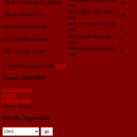
165
RADERBAUER Florian
10
One
Volleyball in Wien All In
166
SCHMID Felix
10
One
Volleyball in Wien All In
167
DOLEZAL Ruby
9
One
Volleyball in Wien All In
168
NOVAK Michael
9
One
Volleyball in Wien All In
169
TRÖSTL Moritz
9
One
© VolleyTom (Datenquelle
ÖVV
)
Saison 2026/2027
Ausschreibung
Modus
EScoring Infos
Wiener Meister
Tabelle, Ergebnisse