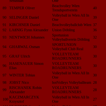
Sebastian
One
Beachvolley Wien
89
TEMPER Oliver
40
Trendsportverein
Volleyball in Wien All In
90
SELINGER Daniel
39
One
91
KIRCHNER Daniel
Beachvolleyballclub Wien
37
92
LAßNIG Fynn Alexander
Union Döbling
36
Sportunion
93
NENTWICH Johannes
32
Volleyballverein Döbling
SPORTUNION
94
GHARWAL Osman
30
Volleyball Club Real
VOLLEYTEAM
95
GRAF Ulrich
30
ROADRUNNERS
HASENAUER Simon
VOLLEYTEAM
96
30
Elias
ROADRUNNERS
Volleyball in Wien All In
97
WINTER Tobias
30
One
98
JOBST Nico
hotVolleys Volleyballteam
28
RISCHANEK Robin
VOLLEYTEAM
99
28
Alexander
ROADRUNNERS
KACZMARCZYK
Volleyball in Wien All In
100
27
Krzysztof
One