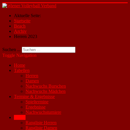
Aktuelle Seite:
Startseite
Beach
Archiv
Herren 2023
Suchen ...
Toggle Navigation
Home
Tabellen
Herren
Damen
Nachwuchs Burschen
Nachwuchs Mädchen
Termine & Ergebnisse
Spieltermine
Ergebnisse
Nachwuchsturniere
Beach
Rangliste Herren
Rangliste Damen