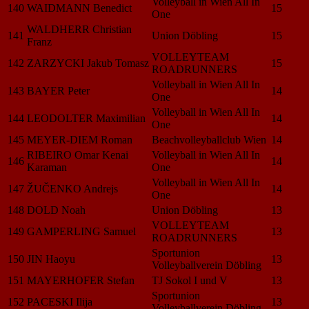
Volleyball in Wien All In
140
WAIDMANN Benedict
15
One
WALDHERR Christian
141
Union Döbling
15
Franz
VOLLEYTEAM
142
ZARZYCKI Jakub Tomasz
15
ROADRUNNERS
Volleyball in Wien All In
143
BAYER Peter
14
One
Volleyball in Wien All In
144
LEODOLTER Maximilian
14
One
145
MEYER-DIEM Roman
Beachvolleyballclub Wien
14
RIBEIRO Omar Kenai
Volleyball in Wien All In
146
14
Karaman
One
Volleyball in Wien All In
147
ŽUČENKO Andrejs
14
One
148
DOLD Noah
Union Döbling
13
VOLLEYTEAM
149
GAMPERLING Samuel
13
ROADRUNNERS
Sportunion
150
JIN Haoyu
13
Volleyballverein Döbling
151
MAYERHOFER Stefan
TJ Sokol I und V
13
Sportunion
152
PACESKI Ilija
13
Volleyballverein Döbling