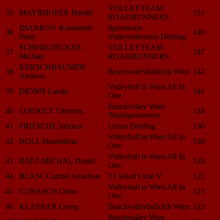
VOLLEYTEAM
35
MAYRHOFER Harald
151
ROADRUNNERS
DIANKOV Konstantin
Sportunion
36
149
Peter
Volleyballverein Döbling
SCHMIEDECKER
VOLLEYTEAM
37
147
Michael
ROADRUNNERS
KERSCHBAUMER
38
Beachvolleyballclub Wien
142
Andreas
Volleyball in Wien All In
39
DIONIS Lamin
141
One
Beachvolley Wien
40
LOIDOLT Clemens
134
Trendsportverein
41
FRITSCHE Markus
Union Döbling
130
Volleyball in Wien All In
42
NOLL Maximilian
130
One
Volleyball in Wien All In
43
RATZ-MICHAL Daniel
126
One
44
BLASL Gabriel Amadeus
TJ Sokol I und V
123
Volleyball in Wien All In
45
CUBASCH Onno
123
One
46
KLANFAR Georg
Beachvolleyballclub Wien
123
Beachvolley Wien