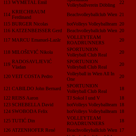
113
WYMETAL Emil
22
Volleyballverein Döbling
KRIECHBAUM
114
Beachvolleyballclub Wien
21
Ferdinand
115
BURGER Nicolas
hotVolleys Volleyballteam
20
116
KATZENBEISSER Gerd
Beachvolleyballclub Wien
20
VOLLEYTEAM
117
MARCU Emanuel-Lazăr
20
ROADRUNNERS
SPORTUNION
118
MILOŠEVIĆ Nikola
20
Volleyball Club Real
RADOSAVLJEVIĆ
SPORTUNION
119
20
Vladan
Volleyball Club Real
Volleyball in Wien All In
120
VEIT COSTA Pedro
20
One
SPORTUNION
121
CABILDO John Bernard
18
Volleyball Club Real
122
REISS Aaron
TJ Sokol I und V
18
123
SCHEBELLA David
hotVolleys Volleyballteam
18
124
SWOBODA Felix
hotVolleys Volleyballteam
18
VOLLEYTEAM
125
TUTIĆ Din
18
ROADRUNNERS
126
ATZENHOFER René
Beachvolleyballclub Wien
17