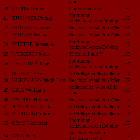
One
20
ZECHA Florian
Union Favoriten
197
Sportunion
21
BUCHNER Philipp
193
Volleyballverein Döbling
22
ARTNER Andreas
Beachvolleyballclub Wien
186
23
ARTNER Michael
Beachvolleyballclub Wien
186
Sportunion
24
PFEFFER Sebastian
186
Volleyballverein Döbling
25
WEIKERT Florian
TJ Sokol I und V
183
Sportunion
26
LAGZDIŅŠ Toms
180
Volleyballverein Döbling
27
SCHMIED Nico
hotVolleys Volleyballteam
180
28
KURZMANN Jakob-Lars
Beachvolleyballclub Wien
179
Volleyball in Wien All In
29
ERTL Wolfgang
163
One
30
WEINRICH Nicolas
Beachvolleyballclub Wien
162
31
JOVANOVIĆ Luka
hotVolleys Volleyballteam
158
32
MOROSINI Martino
hotVolleys Volleyballteam
158
Sportunion
33
GRAF Alexander
157
Volleyballverein Döbling
Beachvolley Wien
34
WEIß Peter
152
Trendsportverein