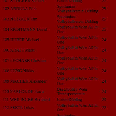
101
KLOCKER Samuel
Union Döbling
27
Sportunion
102
ABDULA Edis
25
Volleyballverein Döbling
Sportunion
103
NETZKER Tim
25
Volleyballverein Döbling
Volleyball in Wien All In
104
RICHTMANN David
25
One
Volleyball in Wien All In
105
HUBER Michael
24
One
Volleyball in Wien All In
106
KRAFT Mario
24
One
Volleyball in Wien All In
107
LECHNER Christian
24
One
Volleyball in Wien All In
108
LUNG Niklas
24
One
Volleyball in Wien All In
109
MACHEK Alexander
24
One
Beachvolley Wien
110
ZABLOUDIL Luca
24
Trendsportverein
111
WEILINGER Bernhard
Union Döbling
23
Volleyball in Wien All In
112
FERTL Lukas
22
One
Sportunion