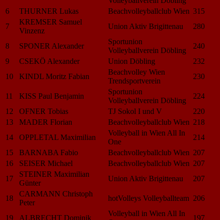
Volleyballverein Döbling
6
THURNER Lukas
Beachvolleyballclub Wien
315
KREMSER Samuel
7
Union Aktiv Brigittenau
280
Vinzenz
Sportunion
8
SPONER Alexander
240
Volleyballverein Döbling
9
CSEKÖ Alexander
Union Döbling
232
Beachvolley Wien
10
KINDL Moritz Fabian
230
Trendsportverein
Sportunion
11
KISS Paul Benjamin
224
Volleyballverein Döbling
12
OFNER Tobias
TJ Sokol I und V
220
13
MADER Florian
Beachvolleyballclub Wien
218
Volleyball in Wien All In
14
OPPLETAL Maximilian
214
One
15
BARNABA Fabio
Beachvolleyballclub Wien
207
16
SEISER Michael
Beachvolleyballclub Wien
207
STEINER Maximilian
17
Union Aktiv Brigittenau
207
Günter
CARMANN Christoph
18
hotVolleys Volleyballteam
206
Peter
Volleyball in Wien All In
19
ALBRECHT Dominik
197