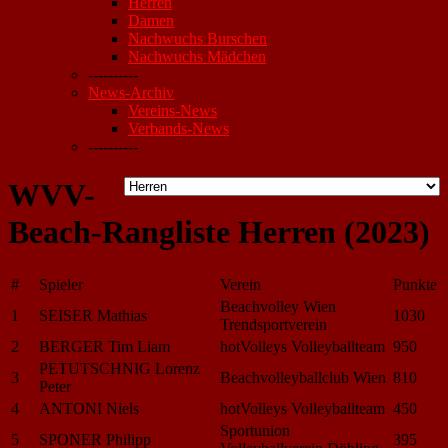
Herren
Damen
Nachwuchs Burschen
Nachwuchs Mädchen
----------
News-Archiv
Vereins-News
Verbands-News
----------
WVV-
Beach-Rangliste Herren (2023)
#
Spieler
Verein
Punkte
Beachvolley Wien
1
SEISER Mathias
1030
Trendsportverein
2
BERGER Tim Liam
hotVolleys Volleyballteam
950
PETUTSCHNIG Lorenz
3
Beachvolleyballclub Wien
810
Peter
4
ANTONI Niels
hotVolleys Volleyballteam
450
Sportunion
5
SPONER Philipp
395