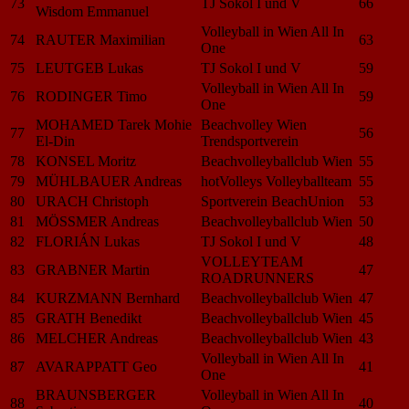
73
TJ Sokol I und V
66
Wisdom Emmanuel
Volleyball in Wien All In
74
RAUTER Maximilian
63
One
75
LEUTGEB Lukas
TJ Sokol I und V
59
Volleyball in Wien All In
76
RODINGER Timo
59
One
MOHAMED Tarek Mohie
Beachvolley Wien
77
56
El-Din
Trendsportverein
78
KONSEL Moritz
Beachvolleyballclub Wien
55
79
MÜHLBAUER Andreas
hotVolleys Volleyballteam
55
80
URACH Christoph
Sportverein BeachUnion
53
81
MÖSSMER Andreas
Beachvolleyballclub Wien
50
82
FLORIÁN Lukas
TJ Sokol I und V
48
VOLLEYTEAM
83
GRABNER Martin
47
ROADRUNNERS
84
KURZMANN Bernhard
Beachvolleyballclub Wien
47
85
GRATH Benedikt
Beachvolleyballclub Wien
45
86
MELCHER Andreas
Beachvolleyballclub Wien
43
Volleyball in Wien All In
87
AVARAPPATT Geo
41
One
BRAUNSBERGER
Volleyball in Wien All In
88
40