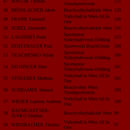
47
HAVLIK Thomas
121
Trendsportverein
48
MÖSSLACHER Jakob
Beachvolleyballclub Wien
120
Volleyball in Wien All In
49
FRANK Emanuel
118
One
50
ZOBEL Alexander
Beachvolleyballclub Wien
116
Sportunion
51
LAGZDIŅŠ Pauls
113
Volleyballverein Döbling
52
ZEHETBAUER Paul
Sportverein BeachUnion
108
Sportunion
53
TKACHENKO Nikita
106
Volleyballverein Döbling
Sportunion
54
EICHINGER Marc
101
Volleyballverein Döbling
Volleyball in Wien All In
55
STÖGERER Matthias
101
One
Beachvolley Wien
56
SCHRAMEK Manuel
100
Trendsportverein
Volleyball in Wien All In
57
WIESER Laurenz Andreas
100
One
BAUMGARTNER-
58
Beachvolleyballclub Wien
99
JURKO Stephan
Volleyball in Wien All In
59
WINDBACHER Thomas
97
One