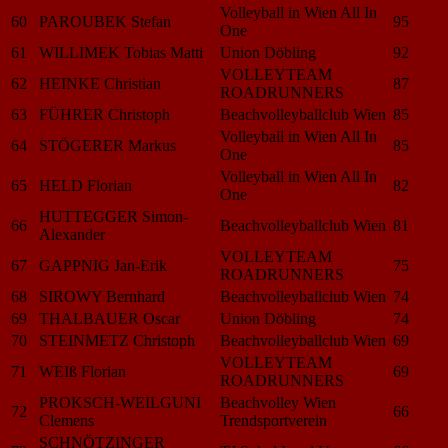
Volleyball in Wien All In
60
PAROUBEK Stefan
95
One
61
WILLIMEK Tobias Matti
Union Döbling
92
VOLLEYTEAM
62
HEINKE Christian
87
ROADRUNNERS
63
FÜHRER Christoph
Beachvolleyballclub Wien
85
Volleyball in Wien All In
64
STÖGERER Markus
85
One
Volleyball in Wien All In
65
HELD Florian
82
One
HUTTEGGER Simon-
66
Beachvolleyballclub Wien
81
Alexander
VOLLEYTEAM
67
GAPPNIG Jan-Erik
75
ROADRUNNERS
68
SIROWY Bernhard
Beachvolleyballclub Wien
74
69
THALBAUER Oscar
Union Döbling
74
70
STEINMETZ Christoph
Beachvolleyballclub Wien
69
VOLLEYTEAM
71
WEIß Florian
69
ROADRUNNERS
PROKSCH-WEILGUNI
Beachvolley Wien
72
66
Clemens
Trendsportverein
SCHNÖTZINGER