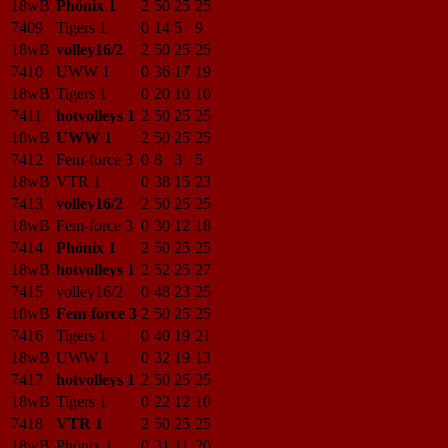
18wB
Phönix 1
2
50
25
25
7409
Tigers 1
0
14
5
9
18wB
volley16/2
2
50
25
25
7410
UWW 1
0
36
17
19
18wB
Tigers 1
0
20
10
10
7411
hotvolleys 1
2
50
25
25
18wB
UWW 1
2
50
25
25
7412
Fem-force 3
0
8
3
5
18wB
VTR 1
0
38
15
23
7413
volley16/2
2
50
25
25
18wB
Fem-force 3
0
30
12
18
7414
Phönix 1
2
50
25
25
18wB
hotvolleys 1
2
52
25
27
7415
volley16/2
0
48
23
25
18wB
Fem-force 3
2
50
25
25
7416
Tigers 1
0
40
19
21
18wB
UWW 1
0
32
19
13
7417
hotvolleys 1
2
50
25
25
18wB
Tigers 1
0
22
12
10
7418
VTR 1
2
50
25
25
18wB
Phönix 1
0
31
11
20