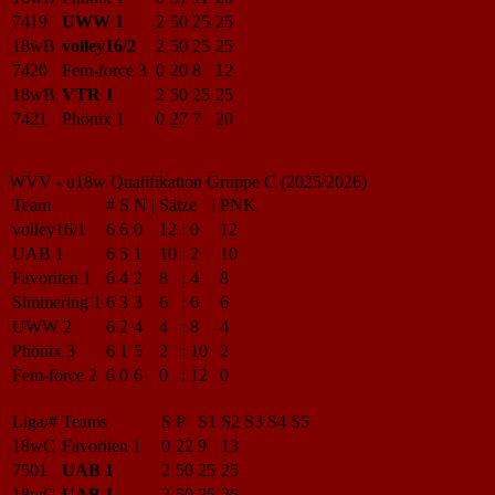
7419
UWW 1
2
50
25
25
18wB
volley16/2
2
50
25
25
7420
Fem-force 3
0
20
8
12
18wB
VTR 1
2
50
25
25
7421
Phönix 1
0
27
7
20
WVV - u18w Qualifikation Gruppe C (2025/2026)
Team
#
S
N
|
Sätze
|
PNK
volley16/1
6
6
0
12
:
0
12
UAB 1
6
5
1
10
:
2
10
Favoriten 1
6
4
2
8
:
4
8
Simmering 1
6
3
3
6
:
6
6
UWW 2
6
2
4
4
:
8
4
Phönix 3
6
1
5
2
:
10
2
Fem-force 2
6
0
6
0
:
12
0
Liga/#
Teams
S
P
S1
S2
S3
S4
S5
18wC
Favoriten 1
0
22
9
13
7501
UAB 1
2
50
25
25
18wC
UAB 1
2
50
25
25