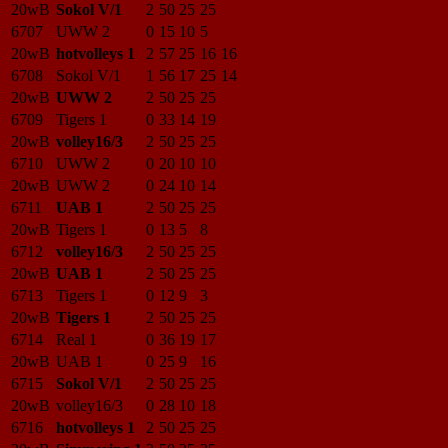
20wB
Sokol V/1
2
50
25
25
6707
UWW 2
0
15
10
5
20wB
hotvolleys 1
2
57
25
16
16
6708
Sokol V/1
1
56
17
25
14
20wB
UWW 2
2
50
25
25
6709
Tigers 1
0
33
14
19
20wB
volley16/3
2
50
25
25
6710
UWW 2
0
20
10
10
20wB
UWW 2
0
24
10
14
6711
UAB 1
2
50
25
25
20wB
Tigers 1
0
13
5
8
6712
volley16/3
2
50
25
25
20wB
UAB 1
2
50
25
25
6713
Tigers 1
0
12
9
3
20wB
Tigers 1
2
50
25
25
6714
Real 1
0
36
19
17
20wB
UAB 1
0
25
9
16
6715
Sokol V/1
2
50
25
25
20wB
volley16/3
0
28
10
18
6716
hotvolleys 1
2
50
25
25