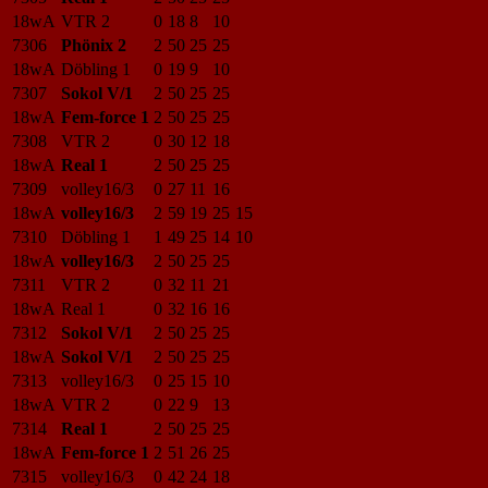
18wA
VTR 2
0
18
8
10
7306
Phönix 2
2
50
25
25
18wA
Döbling 1
0
19
9
10
7307
Sokol V/1
2
50
25
25
18wA
Fem-force 1
2
50
25
25
7308
VTR 2
0
30
12
18
18wA
Real 1
2
50
25
25
7309
volley16/3
0
27
11
16
18wA
volley16/3
2
59
19
25
15
7310
Döbling 1
1
49
25
14
10
18wA
volley16/3
2
50
25
25
7311
VTR 2
0
32
11
21
18wA
Real 1
0
32
16
16
7312
Sokol V/1
2
50
25
25
18wA
Sokol V/1
2
50
25
25
7313
volley16/3
0
25
15
10
18wA
VTR 2
0
22
9
13
7314
Real 1
2
50
25
25
18wA
Fem-force 1
2
51
26
25
7315
volley16/3
0
42
24
18