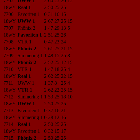
7705
UWW 1
2
60
25
20
15
18wY
Real 1
2
50
25
25
7706
Favoriten 1
0
31
16
15
18wY
UWW 1
2
67
27
25
15
7707
Phönix 2
1
47
29
13
5
18wY
Favoriten 1
2
51
25
26
7708
VTR 1
0
47
23
24
18wY
Phönix 2
2
61
25
21
15
7709
Simmering 1
1
48
15
25
8
18wY
Phönix 2
2
52
25
12
15
7710
VTR 1
1
47
18
25
4
18wY
Real 1
2
62
25
22
15
7711
UWW 1
1
37
8
25
4
18wY
VTR 1
2
62
22
25
15
7712
Simmering 1
1
53
25
18
10
18wY
UWW 1
2
50
25
25
7713
Favoriten 1
0
37
16
21
18wY
Simmering 1
0
28
12
16
7714
Real 1
2
50
25
25
18wY
Favoriten 1
0
32
15
17
7715
Phönix 2
2
50
25
25