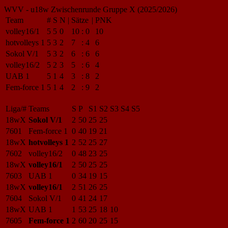
WVV - u18w Zwischenrunde Gruppe X (2025/2026)
Team
#
S
N
|
Sätze
|
PNK
volley16/1
5
5
0
10
:
0
10
hotvolleys 1
5
3
2
7
:
4
6
Sokol V/1
5
3
2
6
:
6
6
volley16/2
5
2
3
5
:
6
4
UAB 1
5
1
4
3
:
8
2
Fem-force 1
5
1
4
2
:
9
2
Liga/#
Teams
S
P
S1
S2
S3
S4
S5
18wX
Sokol V/1
2
50
25
25
7601
Fem-force 1
0
40
19
21
18wX
hotvolleys 1
2
52
25
27
7602
volley16/2
0
48
23
25
18wX
volley16/1
2
50
25
25
7603
UAB 1
0
34
19
15
18wX
volley16/1
2
51
26
25
7604
Sokol V/1
0
41
24
17
18wX
UAB 1
1
53
25
18
10
7605
Fem-force 1
2
60
20
25
15