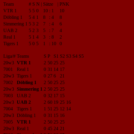
Team
#
S
N
|
Sätze
|
PNK
VTR 1
5
5
0
10
:
1
10
Döbling 1
5
4
1
8
:
4
8
Simmering 1
5
3
2
7
:
4
6
UAB 2
5
2
3
5
:
7
4
Real 1
5
1
4
3
:
8
2
Tigers 1
5
0
5
1
:
10
0
Liga/#
Teams
S
P
S1
S2
S3
S4
S5
20w3
VTR 1
2
50
25
25
7001
Real 1
0
31
14
17
20w3
Tigers 1
0
27
6
21
7002
Döbling 1
2
50
25
25
20w3
Simmering 1
2
50
25
25
7003
UAB 2
0
32
17
15
20w3
UAB 2
2
60
19
25
16
7004
Tigers 1
1
51
25
12
14
20w3
Döbling 1
0
31
15
16
7005
VTR 1
2
50
25
25
20w3
Real 1
0
45
24
21