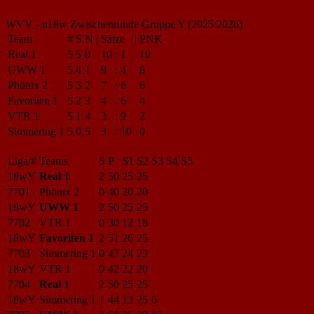
WVV - u18w Zwischenrunde Gruppe Y (2025/2026)
Team
#
S
N
|
Sätze
|
PNK
Real 1
5
5
0
10
:
1
10
UWW 1
5
4
1
9
:
4
8
Phönix 2
5
3
2
7
:
6
6
Favoriten 1
5
2
3
4
:
6
4
VTR 1
5
1
4
3
:
9
2
Simmering 1
5
0
5
3
:
10
0
Liga/#
Teams
S
P
S1
S2
S3
S4
S5
18wY
Real 1
2
50
25
25
7701
Phönix 2
0
40
20
20
18wY
UWW 1
2
50
25
25
7702
VTR 1
0
30
12
18
18wY
Favoriten 1
2
51
26
25
7703
Simmering 1
0
47
24
23
18wY
VTR 1
0
42
22
20
7704
Real 1
2
50
25
25
18wY
Simmering 1
1
44
13
25
6