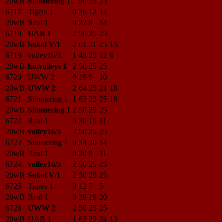
20wB
Simmering 1
2
50
25
25
6717
Tigers 1
0
26
12
14
20wB
Real 1
0
22
8
14
6718
UAB 1
2
50
25
25
20wB
Sokol V/1
2
61
21
25
15
6719
volley16/3
1
43
25
12
6
20wB
hotvolleys 1
2
50
25
25
6720
UWW 2
0
19
9
10
20wB
UWW 2
2
64
25
21
18
6721
Simmering 1
1
63
22
25
16
20wB
Simmering 1
2
50
25
25
6722
Real 1
0
30
19
11
20wB
volley16/3
2
50
25
25
6723
Simmering 1
0
34
20
14
20wB
Real 1
0
20
9
11
6724
volley16/3
2
50
25
25
20wB
Sokol V/1
2
50
25
25
6725
Tigers 1
0
12
7
5
20wB
Real 1
0
39
19
20
6726
UWW 2
2
50
25
25
20wB
UAB 1
1
62
25
24
13