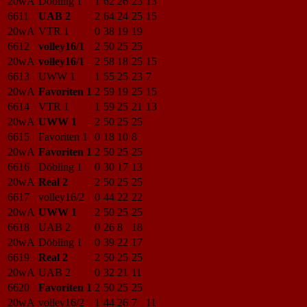
20wA
Döbling 1
1
62
26
23
13
6611
UAB 2
2
64
24
25
15
20wA
VTR 1
0
38
19
19
6612
volley16/1
2
50
25
25
20wA
volley16/1
2
58
18
25
15
6613
UWW 1
1
55
25
23
7
20wA
Favoriten 1
2
59
19
25
15
6614
VTR 1
1
59
25
21
13
20wA
UWW 1
2
50
25
25
6615
Favoriten 1
0
18
10
8
20wA
Favoriten 1
2
50
25
25
6616
Döbling 1
0
30
17
13
20wA
Real 2
2
50
25
25
6617
volley16/2
0
44
22
22
20wA
UWW 1
2
50
25
25
6618
UAB 2
0
26
8
18
20wA
Döbling 1
0
39
22
17
6619
Real 2
2
50
25
25
20wA
UAB 2
0
32
21
11
6620
Favoriten 1
2
50
25
25
20wA
volley16/2
1
44
26
7
11