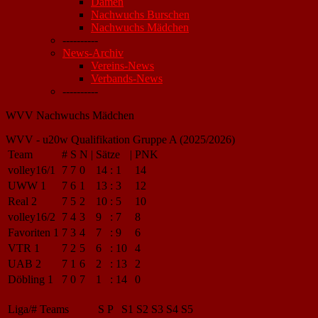
Damen
Nachwuchs Burschen
Nachwuchs Mädchen
----------
News-Archiv
Vereins-News
Verbands-News
----------
WVV Nachwuchs Mädchen
WVV - u20w Qualifikation Gruppe A (2025/2026)
Team
#
S
N
|
Sätze
|
PNK
volley16/1
7
7
0
14
:
1
14
UWW 1
7
6
1
13
:
3
12
Real 2
7
5
2
10
:
5
10
volley16/2
7
4
3
9
:
7
8
Favoriten 1
7
3
4
7
:
9
6
VTR 1
7
2
5
6
:
10
4
UAB 2
7
1
6
2
:
13
2
Döbling 1
7
0
7
1
:
14
0
Liga/#
Teams
S
P
S1
S2
S3
S4
S5