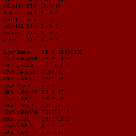
volley16/3
5
5
0
10
:
3
10
Real 2
5
4
1
9
:
3
8
UAB 1
5
3
2
7
:
4
6
volley16/2
5
1
4
3
:
8
2
Favoriten 1
5
1
4
3
:
8
2
UWW 2
5
1
4
3
:
9
2
Liga/#
Teams
S
P
S1
S2
S3
S4
S5
20w2
volley16/3
2
64
25
24
15
6901
UWW 2
1
50
11
26
13
20w2
Favoriten 1
0
19
8
11
6902
UAB 1
2
50
25
25
20w2
Real 2
2
52
25
27
6903
volley16/2
0
34
9
25
20w2
UAB 1
2
50
25
25
6904
UWW 2
0
31
15
16
20w2
volley16/3
2
61
25
21
15
6905
Real 2
1
55
19
25
11
20w2
UAB 1
2
50
25
25
6906
volley16/2
0
27
17
10