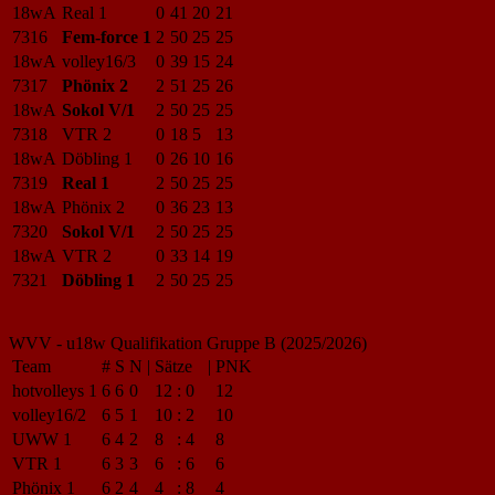
18wA
Real 1
0
41
20
21
7316
Fem-force 1
2
50
25
25
18wA
volley16/3
0
39
15
24
7317
Phönix 2
2
51
25
26
18wA
Sokol V/1
2
50
25
25
7318
VTR 2
0
18
5
13
18wA
Döbling 1
0
26
10
16
7319
Real 1
2
50
25
25
18wA
Phönix 2
0
36
23
13
7320
Sokol V/1
2
50
25
25
18wA
VTR 2
0
33
14
19
7321
Döbling 1
2
50
25
25
WVV - u18w Qualifikation Gruppe B (2025/2026)
Team
#
S
N
|
Sätze
|
PNK
hotvolleys 1
6
6
0
12
:
0
12
volley16/2
6
5
1
10
:
2
10
UWW 1
6
4
2
8
:
4
8
VTR 1
6
3
3
6
:
6
6
Phönix 1
6
2
4
4
:
8
4