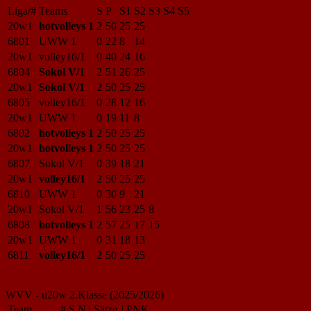
Liga/#
Teams
S
P
S1
S2
S3
S4
S5
20w1
hotvolleys 1
2
50
25
25
6801
UWW 1
0
22
8
14
20w1
volley16/1
0
40
24
16
6804
Sokol V/1
2
51
26
25
20w1
Sokol V/1
2
50
25
25
6805
volley16/1
0
28
12
16
20w1
UWW 1
0
19
11
8
6802
hotvolleys 1
2
50
25
25
20w1
hotvolleys 1
2
50
25
25
6807
Sokol V/1
0
39
18
21
20w1
volley16/1
2
50
25
25
6810
UWW 1
0
30
9
21
20w1
Sokol V/1
1
56
23
25
8
6808
hotvolleys 1
2
57
25
17
15
20w1
UWW 1
0
31
18
13
6811
volley16/1
2
50
25
25
WVV - u20w 2.Klasse (2025/2026)
Team
#
S
N
|
Sätze
|
PNK