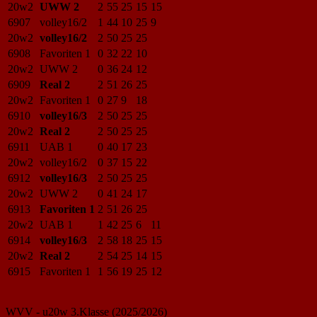
20w2
UWW 2
2
55
25
15
15
6907
volley16/2
1
44
10
25
9
20w2
volley16/2
2
50
25
25
6908
Favoriten 1
0
32
22
10
20w2
UWW 2
0
36
24
12
6909
Real 2
2
51
26
25
20w2
Favoriten 1
0
27
9
18
6910
volley16/3
2
50
25
25
20w2
Real 2
2
50
25
25
6911
UAB 1
0
40
17
23
20w2
volley16/2
0
37
15
22
6912
volley16/3
2
50
25
25
20w2
UWW 2
0
41
24
17
6913
Favoriten 1
2
51
26
25
20w2
UAB 1
1
42
25
6
11
6914
volley16/3
2
58
18
25
15
20w2
Real 2
2
54
25
14
15
6915
Favoriten 1
1
56
19
25
12
WVV - u20w 3.Klasse (2025/2026)