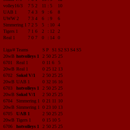
volley16/3
7
5
2
11
:
5
10
UAB 1
7
4
3
9
:
6
8
UWW 2
7
3
4
6
:
9
6
Simmering 1
7
2
5
5
:
10
4
Tigers 1
7
1
6
2
:
12
2
Real 1
7
0
7
0
:
14
0
Liga/#
Teams
S
P
S1
S2
S3
S4
S5
20wB
hotvolleys 1
2
50
25
25
6701
Real 1
0
11
6
5
20wB
Real 1
0
25
12
13
6702
Sokol V/1
2
50
25
25
20wB
UAB 1
0
32
16
16
6703
hotvolleys 1
2
50
25
25
20wB
Sokol V/1
2
50
25
25
6704
Simmering 1
0
21
11
10
20wB
Simmering 1
0
23
10
13
6705
UAB 1
2
50
25
25
20wB
Tigers 1
0
15
10
5
6706
hotvolleys 1
2
50
25
25