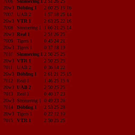
7006
Simmering 1
2
51
26
25
20w3
Döbling 1
2
60
25
19
16
7007
UAB 2
1
57
18
25
14
20w3
VTR 1
2
63
25
22
16
7008
Simmering 1
1
60
21
25
14
20w3
Real 1
2
51
26
25
7009
Tigers 1
0
45
24
21
20w3
Tigers 1
0
37
18
19
7010
Simmering 1
2
50
25
25
20w3
VTR 1
2
50
25
25
7011
UAB 2
0
36
14
22
20w3
Döbling 1
2
61
21
25
15
7012
Real 1
1
46
25
15
6
20w3
UAB 2
2
50
25
25
7013
Real 1
0
40
17
23
20w3
Simmering 1
0
49
23
26
7014
Döbling 1
2
53
25
28
20w3
Tigers 1
0
22
12
10
7015
VTR 1
2
50
25
25