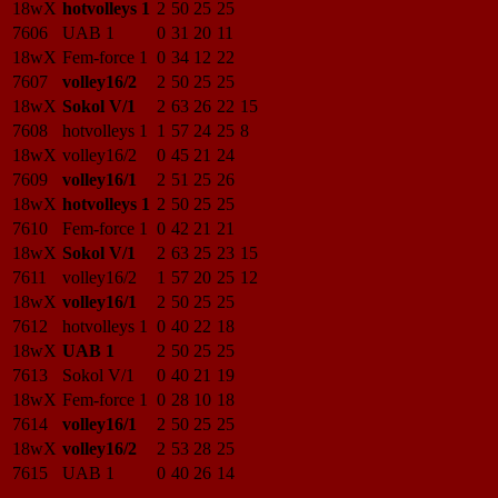
18wX
hotvolleys 1
2
50
25
25
7606
UAB 1
0
31
20
11
18wX
Fem-force 1
0
34
12
22
7607
volley16/2
2
50
25
25
18wX
Sokol V/1
2
63
26
22
15
7608
hotvolleys 1
1
57
24
25
8
18wX
volley16/2
0
45
21
24
7609
volley16/1
2
51
25
26
18wX
hotvolleys 1
2
50
25
25
7610
Fem-force 1
0
42
21
21
18wX
Sokol V/1
2
63
25
23
15
7611
volley16/2
1
57
20
25
12
18wX
volley16/1
2
50
25
25
7612
hotvolleys 1
0
40
22
18
18wX
UAB 1
2
50
25
25
7613
Sokol V/1
0
40
21
19
18wX
Fem-force 1
0
28
10
18
7614
volley16/1
2
50
25
25
18wX
volley16/2
2
53
28
25
7615
UAB 1
0
40
26
14