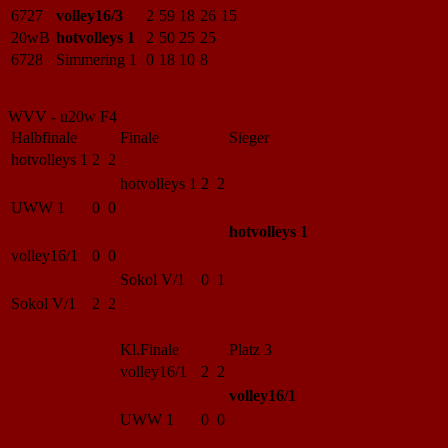
6727
volley16/3
2
59
18
26
15
20wB
hotvolleys 1
2
50
25
25
6728
Simmering 1
0
18
10
8
WVV - u20w F4
Halbfinale
Finale
Sieger
hotvolleys 1
2 2
hotvolleys 1
2 2
UWW 1
0 0
hotvolleys 1
volley16/1
0 0
Sokol V/1
0 1
Sokol V/1
2 2
Kl.Finale
Platz 3
volley16/1
2 2
volley16/1
UWW 1
0 0