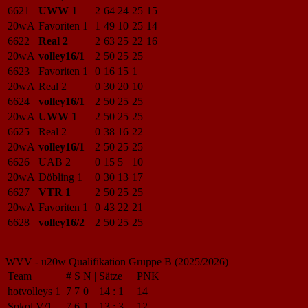
6621
UWW 1
2
64
24
25
15
20wA
Favoriten 1
1
49
10
25
14
6622
Real 2
2
63
25
22
16
20wA
volley16/1
2
50
25
25
6623
Favoriten 1
0
16
15
1
20wA
Real 2
0
30
20
10
6624
volley16/1
2
50
25
25
20wA
UWW 1
2
50
25
25
6625
Real 2
0
38
16
22
20wA
volley16/1
2
50
25
25
6626
UAB 2
0
15
5
10
20wA
Döbling 1
0
30
13
17
6627
VTR 1
2
50
25
25
20wA
Favoriten 1
0
43
22
21
6628
volley16/2
2
50
25
25
WVV - u20w Qualifikation Gruppe B (2025/2026)
Team
#
S
N
|
Sätze
|
PNK
hotvolleys 1
7
7
0
14
:
1
14
Sokol V/1
7
6
1
13
:
3
12