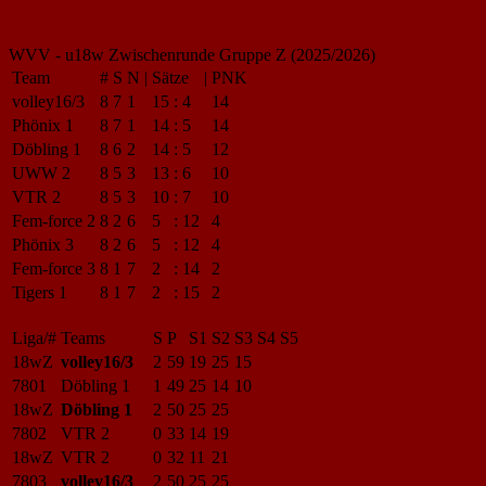
WVV - u18w Zwischenrunde Gruppe Z (2025/2026)
Team
#
S
N
|
Sätze
|
PNK
volley16/3
8
7
1
15
:
4
14
Phönix 1
8
7
1
14
:
5
14
Döbling 1
8
6
2
14
:
5
12
UWW 2
8
5
3
13
:
6
10
VTR 2
8
5
3
10
:
7
10
Fem-force 2
8
2
6
5
:
12
4
Phönix 3
8
2
6
5
:
12
4
Fem-force 3
8
1
7
2
:
14
2
Tigers 1
8
1
7
2
:
15
2
Liga/#
Teams
S
P
S1
S2
S3
S4
S5
18wZ
volley16/3
2
59
19
25
15
7801
Döbling 1
1
49
25
14
10
18wZ
Döbling 1
2
50
25
25
7802
VTR 2
0
33
14
19
18wZ
VTR 2
0
32
11
21
7803
volley16/3
2
50
25
25