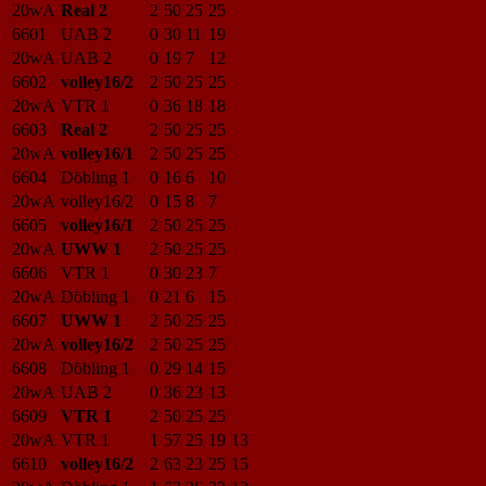
20wA
Real 2
2
50
25
25
6601
UAB 2
0
30
11
19
20wA
UAB 2
0
19
7
12
6602
volley16/2
2
50
25
25
20wA
VTR 1
0
36
18
18
6603
Real 2
2
50
25
25
20wA
volley16/1
2
50
25
25
6604
Döbling 1
0
16
6
10
20wA
volley16/2
0
15
8
7
6605
volley16/1
2
50
25
25
20wA
UWW 1
2
50
25
25
6606
VTR 1
0
30
23
7
20wA
Döbling 1
0
21
6
15
6607
UWW 1
2
50
25
25
20wA
volley16/2
2
50
25
25
6608
Döbling 1
0
29
14
15
20wA
UAB 2
0
36
23
13
6609
VTR 1
2
50
25
25
20wA
VTR 1
1
57
25
19
13
6610
volley16/2
2
63
23
25
15