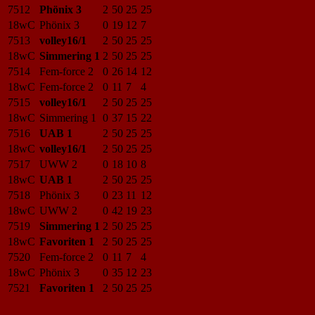
7512
Phönix 3
2
50
25
25
18wC
Phönix 3
0
19
12
7
7513
volley16/1
2
50
25
25
18wC
Simmering 1
2
50
25
25
7514
Fem-force 2
0
26
14
12
18wC
Fem-force 2
0
11
7
4
7515
volley16/1
2
50
25
25
18wC
Simmering 1
0
37
15
22
7516
UAB 1
2
50
25
25
18wC
volley16/1
2
50
25
25
7517
UWW 2
0
18
10
8
18wC
UAB 1
2
50
25
25
7518
Phönix 3
0
23
11
12
18wC
UWW 2
0
42
19
23
7519
Simmering 1
2
50
25
25
18wC
Favoriten 1
2
50
25
25
7520
Fem-force 2
0
11
7
4
18wC
Phönix 3
0
35
12
23
7521
Favoriten 1
2
50
25
25