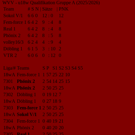
WVV - u18w Qualifikation Gruppe A (2025/2026)
Team
#
S
N
|
Sätze
|
PNK
Sokol V/1
6
6
0
12
:
0
12
Fem-force 1
6
4
2
9
:
4
8
Real 1
6
4
2
8
:
4
8
Phönix 2
6
4
2
8
:
5
8
volley16/3
6
2
4
4
:
9
4
Döbling 1
6
1
5
3
:
10
2
VTR 2
6
0
6
0
:
12
0
Liga/#
Teams
S
P
S1
S2
S3
S4
S5
18wA
Fem-force 1
1
57
25
22
10
7301
Phönix 2
2
54
14
25
15
18wA
Phönix 2
2
50
25
25
7302
Döbling 1
0
19
12
7
18wA
Döbling 1
0
27
18
9
7303
Fem-force 1
2
50
25
25
18wA
Sokol V/1
2
50
25
25
7304
Fem-force 1
0
40
19
21
18wA
Phönix 2
0
40
20
20
7305
Real 1
2
50
25
25