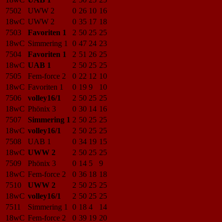
7502
UWW 2
0
26
10
16
18wC
UWW 2
0
35
17
18
7503
Favoriten 1
2
50
25
25
18wC
Simmering 1
0
47
24
23
7504
Favoriten 1
2
51
26
25
18wC
UAB 1
2
50
25
25
7505
Fem-force 2
0
22
12
10
18wC
Favoriten 1
0
19
9
10
7506
volley16/1
2
50
25
25
18wC
Phönix 3
0
30
14
16
7507
Simmering 1
2
50
25
25
18wC
volley16/1
2
50
25
25
7508
UAB 1
0
34
19
15
18wC
UWW 2
2
50
25
25
7509
Phönix 3
0
14
5
9
18wC
Fem-force 2
0
36
18
18
7510
UWW 2
2
50
25
25
18wC
volley16/1
2
50
25
25
7511
Simmering 1
0
18
4
14
18wC
Fem-force 2
0
39
19
20