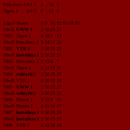
Fem-force 3
6
1
5
2
:
10
2
Tigers 1
6
0
6
0
:
12
0
Liga/#
Teams
S
P
S1
S2
S3
S4
S5
18wB
UWW 1
2
50
25
25
7401
Tigers 1
0
18
5
13
18wB
Fem-force 3
0
34
12
22
7402
VTR 1
2
50
25
25
18wB
hotvolleys 1
2
50
25
25
7403
Fem-force 3
0
15
8
7
18wB
Tigers 1
0
24
13
11
7404
volley16/2
2
50
25
25
18wB
VTR 1
0
30
12
18
7405
UWW 1
2
50
25
25
18wB
volley16/2
2
50
25
25
7406
Phönix 1
0
31
9
22
18wB
Phönix 1
0
31
14
17
7407
hotvolleys 1
2
50
25
25
18wB
hotvolleys 1
2
50
25
25
7408
VTR 1
0
32
18
14