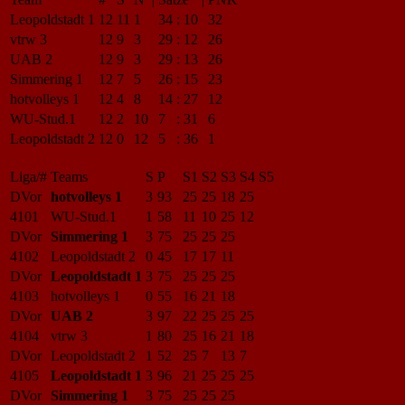
Leopoldstadt 1
12
11
1
34
:
10
32
vtrw 3
12
9
3
29
:
12
26
UAB 2
12
9
3
29
:
13
26
Simmering 1
12
7
5
26
:
15
23
hotvolleys 1
12
4
8
14
:
27
12
WU-Stud.1
12
2
10
7
:
31
6
Leopoldstadt 2
12
0
12
5
:
36
1
Liga/#
Teams
S
P
S1
S2
S3
S4
S5
DVor
hotvolleys 1
3
93
25
25
18
25
4101
WU-Stud.1
1
58
11
10
25
12
DVor
Simmering 1
3
75
25
25
25
4102
Leopoldstadt 2
0
45
17
17
11
DVor
Leopoldstadt 1
3
75
25
25
25
4103
hotvolleys 1
0
55
16
21
18
DVor
UAB 2
3
97
22
25
25
25
4104
vtrw 3
1
80
25
16
21
18
DVor
Leopoldstadt 2
1
52
25
7
13
7
4105
Leopoldstadt 1
3
96
21
25
25
25
DVor
Simmering 1
3
75
25
25
25