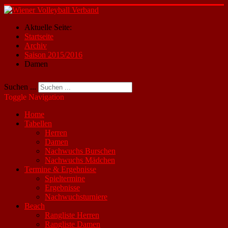
Aktuelle Seite:
Startseite
Archiv
Saison 2015/2016
Damen
Suchen ...
Toggle Navigation
Home
Tabellen
Herren
Damen
Nachwuchs Burschen
Nachwuchs Mädchen
Termine & Ergebnisse
Spieltermine
Ergebnisse
Nachwuchsturniere
Beach
Rangliste Herren
Rangliste Damen