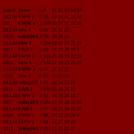
Liga/#
Teams
S
P
S1
S2
S3
S4
S5
DLLM
UWW 2
2
90
25
18
11
26
10
4311
UWW 4
3
109
20
25
25
24
15
DLLM
vtrw 1
0
69
26
21
22
4312
volley16/1
3
78
28
25
25
DLLM
vtrw 1
3
104
19
27
18
25
15
4313
UAB 1
2
99
25
25
25
19
5
DLLM
UWW 2
2
104
25
25
19
22
13
4314
vtrw 1
3
104
21
18
25
25
15
DLLM
UWW 4
3
77
27
25
25
4315
vtrw 1
0
63
25
20
18
DLLM
volley16/1
1
81
26
24
15
16
4316
UAB 1
3
100
24
26
25
25
DLLM
UWW 4
2
92
16
25
26
18
7
4317
volley16/1
3
104
25
15
24
25
15
DLLM
UAB 1
3
97
18
25
14
25
15
4318
UWW 2
2
98
25
22
25
20
6
DLLM
UWW 2
1
84
14
27
18
25
4319
volley16/1
3
102
25
25
25
27