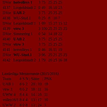
DVor
hotvolleys 1
3
75
25
25
25
4137
Leopoldstadt 2
0
49
16
10
23
DVor
UAB 2
3
75
25
25
25
4138
WU-Stud.1
0
25
8
10
7
DVor
Leopoldstadt 1
1
69
15
27
15
12
4139
vtrw 3
3
100
25
25
25
25
DVor
Simmering 1
0
54
14
18
22
4140
UAB 2
3
75
25
25
25
DVor
vtrw 3
3
75
25
25
25
4141
hotvolleys 1
0
46
16
11
19
DVor
WU-Stud.1
3
96
25
21
25
25
4142
Leopoldstadt 2
1
79
20
25
16
18
Landesliga Meisterrunde (2015/2016)
Team
#
S
N
|
Sätze
|
PNK
UAB 1
8
6
2
20
:
10
18
vtrw 1
8
6
2
18
:
11
16
UWW 4
8
4
4
14
:
16
11
volley16/1
8
4
4
13
:
17
10
UWW 2
8
0
8
13
:
24
5