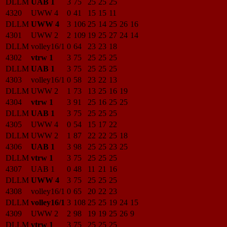
DLLM
UAB 1
3
75
25
25
25
4320
UWW 4
0
41
15
15
11
DLLM
UWW 4
3
106
25
14
25
26
16
4301
UWW 2
2
109
19
25
27
24
14
DLLM
volley16/1
0
64
23
23
18
4302
vtrw 1
3
75
25
25
25
DLLM
UAB 1
3
75
25
25
25
4303
volley16/1
0
58
23
22
13
DLLM
UWW 2
1
73
13
25
16
19
4304
vtrw 1
3
91
25
16
25
25
DLLM
UAB 1
3
75
25
25
25
4305
UWW 4
0
54
15
17
22
DLLM
UWW 2
1
87
22
22
25
18
4306
UAB 1
3
98
25
25
23
25
DLLM
vtrw 1
3
75
25
25
25
4307
UAB 1
0
48
11
21
16
DLLM
UWW 4
3
75
25
25
25
4308
volley16/1
0
65
20
22
23
DLLM
volley16/1
3
108
25
25
19
24
15
4309
UWW 2
2
98
19
19
25
26
9
DLLM
vtrw 1
3
75
25
25
25