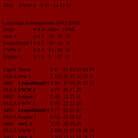
4310
UWW 4
0
37
14
13
10
Landesliga Aufstiegsrunde (2015/2016)
Team
#
S
N
|
Sätze
|
PNK
vtrw 3
6
4
2
15
:
10
11
Leopoldstadt 1
6
4
2
16
:
12
11
UWW 3
6
3
3
13
:
10
11
Kagran 1
6
1
5
5
:
17
3
Liga/#
Teams
S
P
S1
S2
S3
S4
S5
DLLA
vtrw 3
2
103
25
25
22
20
11
4401
Leopoldstadt 1
3
99
15
19
25
25
15
DLLA
UWW 3
3
77
25
27
25
4402
Kagran 1
0
48
12
25
11
DLLA
UWW 3
0
70
23
22
25
4403
Leopoldstadt 1
3
77
25
25
27
DLLA
Kagran 1
0
54
24
18
12
4404
vtrw 3
3
76
26
25
25
DLLA
UWW 3
2
104
22
25
18
26
13
4405
vtrw 3
3
103
25
14
25
24
15