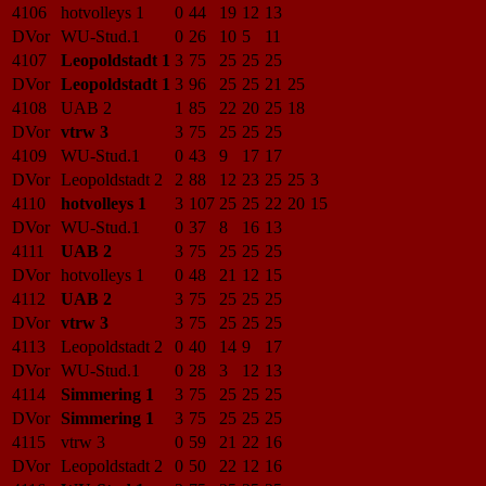
4106
hotvolleys 1
0
44
19
12
13
DVor
WU-Stud.1
0
26
10
5
11
4107
Leopoldstadt 1
3
75
25
25
25
DVor
Leopoldstadt 1
3
96
25
25
21
25
4108
UAB 2
1
85
22
20
25
18
DVor
vtrw 3
3
75
25
25
25
4109
WU-Stud.1
0
43
9
17
17
DVor
Leopoldstadt 2
2
88
12
23
25
25
3
4110
hotvolleys 1
3
107
25
25
22
20
15
DVor
WU-Stud.1
0
37
8
16
13
4111
UAB 2
3
75
25
25
25
DVor
hotvolleys 1
0
48
21
12
15
4112
UAB 2
3
75
25
25
25
DVor
vtrw 3
3
75
25
25
25
4113
Leopoldstadt 2
0
40
14
9
17
DVor
WU-Stud.1
0
28
3
12
13
4114
Simmering 1
3
75
25
25
25
DVor
Simmering 1
3
75
25
25
25
4115
vtrw 3
0
59
21
22
16
DVor
Leopoldstadt 2
0
50
22
12
16