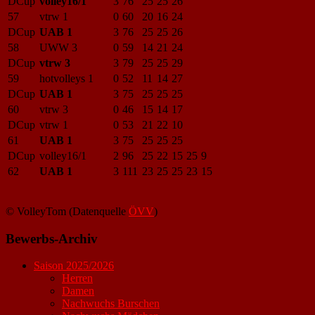
DCup
volley16/1
3
76
25
25
26
57
vtrw 1
0
60
20
16
24
DCup
UAB 1
3
76
25
25
26
58
UWW 3
0
59
14
21
24
DCup
vtrw 3
3
79
25
25
29
59
hotvolleys 1
0
52
11
14
27
DCup
UAB 1
3
75
25
25
25
60
vtrw 3
0
46
15
14
17
DCup
vtrw 1
0
53
21
22
10
61
UAB 1
3
75
25
25
25
DCup
volley16/1
2
96
25
22
15
25
9
62
UAB 1
3
111
23
25
25
23
15
© VolleyTom (Datenquelle
ÖVV
)
Bewerbs-Archiv
Saison 2025/2026
Herren
Damen
Nachwuchs Burschen