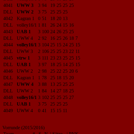
4041
UWW 3
3
94
19
25
25
25
DLL
UWW 2
3
75
25
25
25
4042
Kagran 1
0
51
18
20
13
DLL
volley16/1
1
81
26
24
15
16
4043
UAB 1
3
100
24
26
25
25
DLL
UWW 4
2
92
16
25
26
18
7
4044
volley16/1
3
104
25
15
24
25
15
DLL
UWW 3
2
106
25
25
23
22
11
4045
vtrw 1
3
111
23
23
25
25
15
DLL
UAB 1
3
97
18
25
14
25
15
4046
UWW 2
2
98
25
22
25
20
6
DLL
Kagran 1
1
78
25
18
15
20
4047
UWW 4
3
88
13
25
25
25
DLL
UWW 2
1
84
14
27
18
25
4048
volley16/1
3
102
25
25
25
27
DLL
UAB 1
3
75
25
25
25
4049
UWW 4
0
41
15
15
11
Vorrunde (2015/2016)
Team
#
S
N
|
Sätze
|
PNK