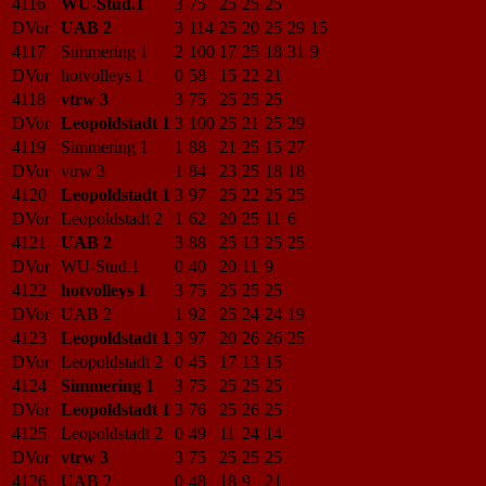
4116
WU-Stud.1
3
75
25
25
25
DVor
UAB 2
3
114
25
20
25
29
15
4117
Simmering 1
2
100
17
25
18
31
9
DVor
hotvolleys 1
0
58
15
22
21
4118
vtrw 3
3
75
25
25
25
DVor
Leopoldstadt 1
3
100
25
21
25
29
4119
Simmering 1
1
88
21
25
15
27
DVor
vtrw 3
1
84
23
25
18
18
4120
Leopoldstadt 1
3
97
25
22
25
25
DVor
Leopoldstadt 2
1
62
20
25
11
6
4121
UAB 2
3
88
25
13
25
25
DVor
WU-Stud.1
0
40
20
11
9
4122
hotvolleys 1
3
75
25
25
25
DVor
UAB 2
1
92
25
24
24
19
4123
Leopoldstadt 1
3
97
20
26
26
25
DVor
Leopoldstadt 2
0
45
17
13
15
4124
Simmering 1
3
75
25
25
25
DVor
Leopoldstadt 1
3
76
25
26
25
4125
Leopoldstadt 2
0
49
11
24
14
DVor
vtrw 3
3
75
25
25
25
4126
UAB 2
0
48
18
9
21