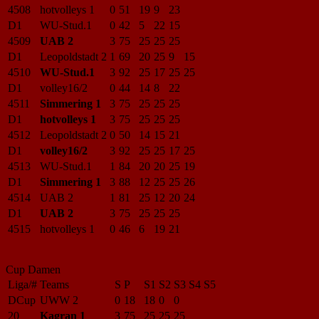
4508
hotvolleys 1
0
51
19
9
23
D1
WU-Stud.1
0
42
5
22
15
4509
UAB 2
3
75
25
25
25
D1
Leopoldstadt 2
1
69
20
25
9
15
4510
WU-Stud.1
3
92
25
17
25
25
D1
volley16/2
0
44
14
8
22
4511
Simmering 1
3
75
25
25
25
D1
hotvolleys 1
3
75
25
25
25
4512
Leopoldstadt 2
0
50
14
15
21
D1
volley16/2
3
92
25
25
17
25
4513
WU-Stud.1
1
84
20
20
25
19
D1
Simmering 1
3
88
12
25
25
26
4514
UAB 2
1
81
25
12
20
24
D1
UAB 2
3
75
25
25
25
4515
hotvolleys 1
0
46
6
19
21
Cup Damen
Liga/#
Teams
S
P
S1
S2
S3
S4
S5
DCup
UWW 2
0
18
18
0
0
20
Kagran 1
3
75
25
25
25