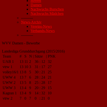
Herren
Damen
Nachwuchs Burschen
Nachwuchs Mädchen
----------
News-Archiv
Vereins-News
Verbands-News
----------
WVV Damen - Bewerbe
Landesliga Grunddurchgang (2015/2016)
Team
#
S
N
|
Sätze
|
PNK
UAB 1
13
11
2
36
:
12
32
vtrw 1
13
10
3
31
:
17
27
volley16/1
13
8
5
30
:
21
25
UWW 4
13
7
6
28
:
24
21
UWW 2
13
5
8
25
:
28
17
UWW 3
13
4
9
20
:
29
15
Kagran 1
13
4
9
14
:
32
10
vtrw 2
7
0
7
0
:
21
0