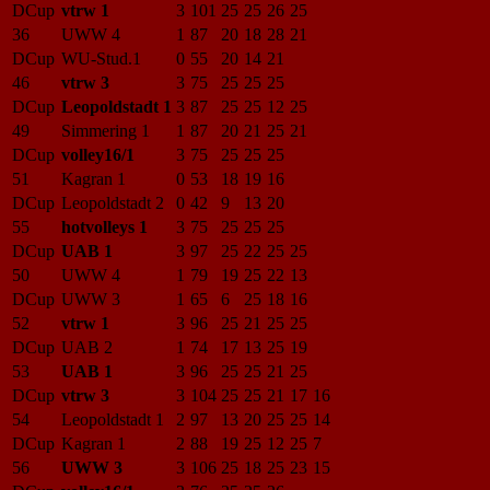
DCup
vtrw 1
3
101
25
25
26
25
36
UWW 4
1
87
20
18
28
21
DCup
WU-Stud.1
0
55
20
14
21
46
vtrw 3
3
75
25
25
25
DCup
Leopoldstadt 1
3
87
25
25
12
25
49
Simmering 1
1
87
20
21
25
21
DCup
volley16/1
3
75
25
25
25
51
Kagran 1
0
53
18
19
16
DCup
Leopoldstadt 2
0
42
9
13
20
55
hotvolleys 1
3
75
25
25
25
DCup
UAB 1
3
97
25
22
25
25
50
UWW 4
1
79
19
25
22
13
DCup
UWW 3
1
65
6
25
18
16
52
vtrw 1
3
96
25
21
25
25
DCup
UAB 2
1
74
17
13
25
19
53
UAB 1
3
96
25
25
21
25
DCup
vtrw 3
3
104
25
25
21
17
16
54
Leopoldstadt 1
2
97
13
20
25
25
14
DCup
Kagran 1
2
88
19
25
12
25
7
56
UWW 3
3
106
25
18
25
23
15