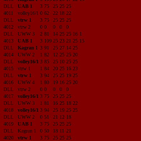
DLL
UAB 1
3
75
25
25
25
4011
volley16/1
0
62
22
18
22
DLL
vtrw 1
3
75
25
25
25
4012
vtrw 2
0
0
0
0
0
DLL
UWW 3
2
81
14
25
25
16
1
4013
UAB 1
3
109
25
23
21
25
15
DLL
Kagran 1
3
91
25
27
14
25
4014
UWW 2
1
82
12
25
25
20
DLL
volley16/1
3
85
25
10
25
25
4015
vtrw 1
1
84
20
25
16
23
DLL
vtrw 1
3
94
25
25
19
25
4016
UWW 4
1
80
19
16
25
20
DLL
vtrw 2
0
0
0
0
0
4017
volley16/1
3
75
25
25
25
DLL
UWW 3
1
81
16
25
18
22
4018
volley16/1
3
94
25
19
25
25
DLL
UWW 2
0
51
21
12
18
4019
UAB 1
3
75
25
25
25
DLL
Kagran 1
0
50
18
11
21
4020
vtrw 1
3
75
25
25
25