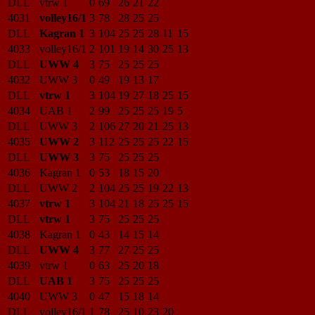
DLL
vtrw 1
0
69
26
21
22
4031
volley16/1
3
78
28
25
25
DLL
Kagran 1
3
104
25
25
28
11
15
4033
volley16/1
2
101
19
14
30
25
13
DLL
UWW 4
3
75
25
25
25
4032
UWW 3
0
49
19
13
17
DLL
vtrw 1
3
104
19
27
18
25
15
4034
UAB 1
2
99
25
25
25
19
5
DLL
UWW 3
2
106
27
20
21
25
13
4035
UWW 2
3
112
25
25
25
22
15
DLL
UWW 3
3
75
25
25
25
4036
Kagran 1
0
53
18
15
20
DLL
UWW 2
2
104
25
25
19
22
13
4037
vtrw 1
3
104
21
18
25
25
15
DLL
vtrw 1
3
75
25
25
25
4038
Kagran 1
0
43
14
15
14
DLL
UWW 4
3
77
27
25
25
4039
vtrw 1
0
63
25
20
18
DLL
UAB 1
3
75
25
25
25
4040
UWW 3
0
47
15
18
14
DLL
volley16/1
1
78
25
10
23
20