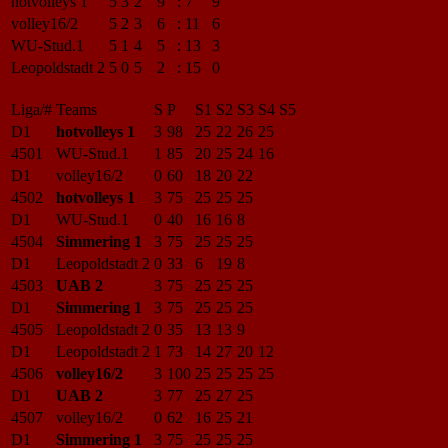
hotvolleys 1
5
3
2
9
:
7
9
volley16/2
5
2
3
6
:
11
6
WU-Stud.1
5
1
4
5
:
13
3
Leopoldstadt 2
5
0
5
2
:
15
0
Liga/#
Teams
S
P
S1
S2
S3
S4
S5
D1
hotvolleys 1
3
98
25
22
26
25
4501
WU-Stud.1
1
85
20
25
24
16
D1
volley16/2
0
60
18
20
22
4502
hotvolleys 1
3
75
25
25
25
D1
WU-Stud.1
0
40
16
16
8
4504
Simmering 1
3
75
25
25
25
D1
Leopoldstadt 2
0
33
6
19
8
4503
UAB 2
3
75
25
25
25
D1
Simmering 1
3
75
25
25
25
4505
Leopoldstadt 2
0
35
13
13
9
D1
Leopoldstadt 2
1
73
14
27
20
12
4506
volley16/2
3
100
25
25
25
25
D1
UAB 2
3
77
25
27
25
4507
volley16/2
0
62
16
25
21
D1
Simmering 1
3
75
25
25
25