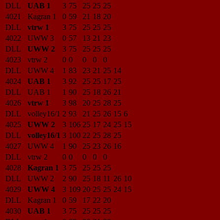
DLL
UAB 1
3
75
25
25
25
4021
Kagran 1
0
59
21
18
20
DLL
vtrw 1
3
75
25
25
25
4022
UWW 3
0
57
13
21
23
DLL
UWW 2
3
75
25
25
25
4023
vtrw 2
0
0
0
0
0
DLL
UWW 4
1
83
23
21
25
14
4024
UAB 1
3
92
25
25
17
25
DLL
UAB 1
1
90
25
18
26
21
4026
vtrw 1
3
98
20
25
28
25
DLL
volley16/1
2
93
21
25
26
15
6
4025
UWW 2
3
106
25
17
24
25
15
DLL
volley16/1
3
100
22
25
28
25
4027
UWW 4
1
90
25
23
26
16
DLL
vtrw 2
0
0
0
0
0
4028
Kagran 1
3
75
25
25
25
DLL
UWW 2
2
90
25
18
11
26
10
4029
UWW 4
3
109
20
25
25
24
15
DLL
Kagran 1
0
59
17
22
20
4030
UAB 1
3
75
25
25
25