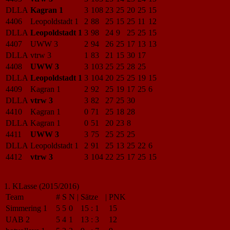
DLLA
Kagran 1
3
108
23
25
20
25
15
4406
Leopoldstadt 1
2
88
25
15
25
11
12
DLLA
Leopoldstadt 1
3
98
24
9
25
25
15
4407
UWW 3
2
94
26
25
17
13
13
DLLA
vtrw 3
1
83
21
15
30
17
4408
UWW 3
3
103
25
25
28
25
DLLA
Leopoldstadt 1
3
104
20
25
25
19
15
4409
Kagran 1
2
92
25
19
17
25
6
DLLA
vtrw 3
3
82
27
25
30
4410
Kagran 1
0
71
25
18
28
DLLA
Kagran 1
0
51
20
23
8
4411
UWW 3
3
75
25
25
25
DLLA
Leopoldstadt 1
2
91
25
13
25
22
6
4412
vtrw 3
3
104
22
25
17
25
15
1. KLasse (2015/2016)
Team
#
S
N
|
Sätze
|
PNK
Simmering 1
5
5
0
15
:
1
15
UAB 2
5
4
1
13
:
3
12