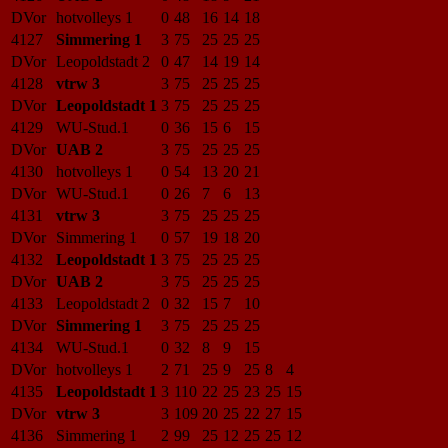
DVor
hotvolleys 1
0
48
16
14
18
4127
Simmering 1
3
75
25
25
25
DVor
Leopoldstadt 2
0
47
14
19
14
4128
vtrw 3
3
75
25
25
25
DVor
Leopoldstadt 1
3
75
25
25
25
4129
WU-Stud.1
0
36
15
6
15
DVor
UAB 2
3
75
25
25
25
4130
hotvolleys 1
0
54
13
20
21
DVor
WU-Stud.1
0
26
7
6
13
4131
vtrw 3
3
75
25
25
25
DVor
Simmering 1
0
57
19
18
20
4132
Leopoldstadt 1
3
75
25
25
25
DVor
UAB 2
3
75
25
25
25
4133
Leopoldstadt 2
0
32
15
7
10
DVor
Simmering 1
3
75
25
25
25
4134
WU-Stud.1
0
32
8
9
15
DVor
hotvolleys 1
2
71
25
9
25
8
4
4135
Leopoldstadt 1
3
110
22
25
23
25
15
DVor
vtrw 3
3
109
20
25
22
27
15
4136
Simmering 1
2
99
25
12
25
25
12