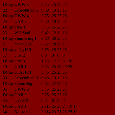
DCup
UWW 3
3
75
25
25
25
22
Leopoldstadt 2
0
39
13
11
15
DCup
UWW 4
3
75
25
25
25
24
UAB 2
0
50
18
11
21
DCup
vtrw 1
3
75
25
25
25
23
WU-Stud.1
0
42
12
11
19
DCup
Simmering 1
3
80
30
25
25
21
hotvolleys 1
0
62
28
17
17
DCup
volley16/1
3
75
25
25
25
17
vtrw 2
0
0
0
0
0
DCup
vtrw 3
1
65
12
25
8
20
19
UAB 1
3
93
25
18
25
25
DCup
volley16/1
3
75
25
25
25
33
Leopoldstadt 1
0
48
19
11
18
DCup
Simmering 1
0
64
22
22
20
35
UWW 3
3
75
25
25
25
DCup
UAB 2
3
75
25
25
25
45
UWW 2
0
0
0
0
0
DCup
UAB 1
2
110
25
25
24
19
17
34
Kagran 1
3
114
23
21
26
25
19