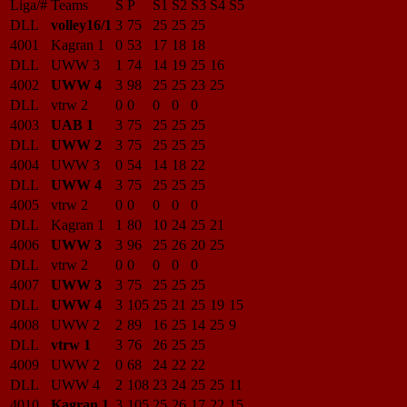
Liga/#
Teams
S
P
S1
S2
S3
S4
S5
DLL
volley16/1
3
75
25
25
25
4001
Kagran 1
0
53
17
18
18
DLL
UWW 3
1
74
14
19
25
16
4002
UWW 4
3
98
25
25
23
25
DLL
vtrw 2
0
0
0
0
0
4003
UAB 1
3
75
25
25
25
DLL
UWW 2
3
75
25
25
25
4004
UWW 3
0
54
14
18
22
DLL
UWW 4
3
75
25
25
25
4005
vtrw 2
0
0
0
0
0
DLL
Kagran 1
1
80
10
24
25
21
4006
UWW 3
3
96
25
26
20
25
DLL
vtrw 2
0
0
0
0
0
4007
UWW 3
3
75
25
25
25
DLL
UWW 4
3
105
25
21
25
19
15
4008
UWW 2
2
89
16
25
14
25
9
DLL
vtrw 1
3
76
26
25
25
4009
UWW 2
0
68
24
22
22
DLL
UWW 4
2
108
23
24
25
25
11
4010
Kagran 1
3
105
25
26
17
22
15