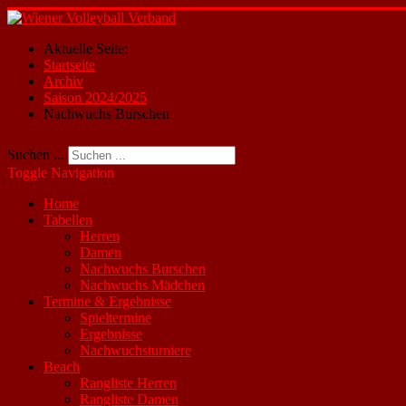
Aktuelle Seite:
Startseite
Archiv
Saison 2024/2025
Nachwuchs Burschen
Suchen ...
Toggle Navigation
Home
Tabellen
Herren
Damen
Nachwuchs Burschen
Nachwuchs Mädchen
Termine & Ergebnisse
Spieltermine
Ergebnisse
Nachwuchsturniere
Beach
Rangliste Herren
Rangliste Damen