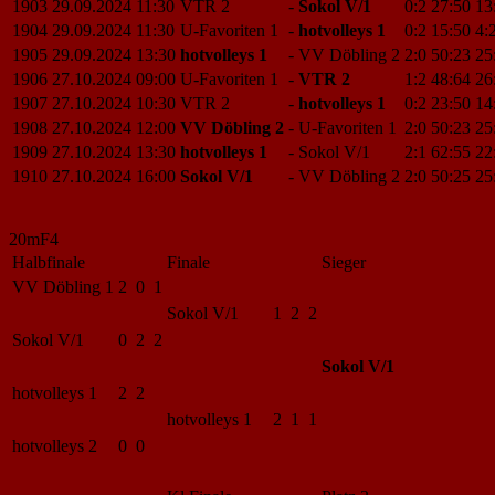
1903
29.09.2024
11:30
VTR 2
-
Sokol V/1
0:2
27:50
13
1904
29.09.2024
11:30
U-Favoriten 1
-
hotvolleys 1
0:2
15:50
4:
1905
29.09.2024
13:30
hotvolleys 1
-
VV Döbling 2
2:0
50:23
25
1906
27.10.2024
09:00
U-Favoriten 1
-
VTR 2
1:2
48:64
26
1907
27.10.2024
10:30
VTR 2
-
hotvolleys 1
0:2
23:50
14
1908
27.10.2024
12:00
VV Döbling 2
-
U-Favoriten 1
2:0
50:23
25
1909
27.10.2024
13:30
hotvolleys 1
-
Sokol V/1
2:1
62:55
22
1910
27.10.2024
16:00
Sokol V/1
-
VV Döbling 2
2:0
50:25
25
20mF4
Halbfinale
Finale
Sieger
VV Döbling 1
2 0 1
Sokol V/1
1 2 2
Sokol V/1
0 2 2
Sokol V/1
hotvolleys 1
2 2
hotvolleys 1
2 1 1
hotvolleys 2
0 0