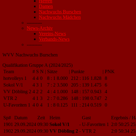
Herren
Damen
Nachwuchs Burschen
Nachwuchs Mädchen
----------
News-Archiv
Vereins-News
Verbands-News
----------
WVV Nachwuchs Burschen
Qualifikation Gruppe A (2024/2025)
Team
#
S
N
|
Sätze
|
Punkte
|
PNK
hotvolleys 1
4
4
0
8
:
1
8.000
212
:
116
1.828
8
Sokol V/1
4
3
1
7
:
2
3.500
205
:
139
1.475
6
VV Döbling 2
4
2
2
4
:
4
1.000
148
:
157
0.943
4
VTR 2
4
1
3
2
:
7
0.286
148
:
198
0.747
2
U-Favoriten 1
4
0
4
1
:
8
0.125
111
:
214
0.519
0
Sp#
Datum
Zeit
Heim
Gast
Ergebnis / H
1901
29.09.2024
09:30
Sokol V/1
-
U-Favoriten 1
2:0
50:25
25
1902
29.09.2024
09:30
VV Döbling 2
-
VTR 2
2:0
50:34
25