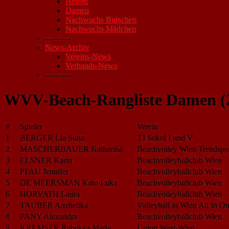
Herren
Damen
Nachwuchs Burschen
Nachwuchs Mädchen
----------
News-Archiv
Vereins-News
Verbands-News
----------
WVV-Beach-Rangliste Damen (
#
Spieler
Verein
1
BERGER Lia Suna
TJ Sokol I und V
2
MASCHERBAUER Katharina
Beachvolley Wien Trendspor
3
ELSNER Karin
Beachvolleyballclub Wien
4
PFAU Jennifer
Beachvolleyballclub Wien
5
DE MEERSMAN Kato Luka
Beachvolleyballclub Wien
6
HORVATH Laura
Beachvolleyballclub Wien
7
TAUBER Anzhelika
Volleyball in Wien All In O
8
PANY Alexandra
Beachvolleyballclub Wien
9
KREMSER Rebekka Maria
Union West-Wien