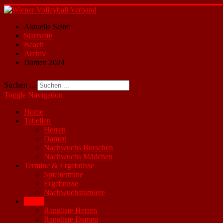
Aktuelle Seite:
Startseite
Beach
Archiv
Damen 2024
Suchen ...
Toggle Navigation
Home
Tabellen
Herren
Damen
Nachwuchs Burschen
Nachwuchs Mädchen
Termine & Ergebnisse
Spieltermine
Ergebnisse
Nachwuchsturniere
Beach
Rangliste Herren
Rangliste Damen