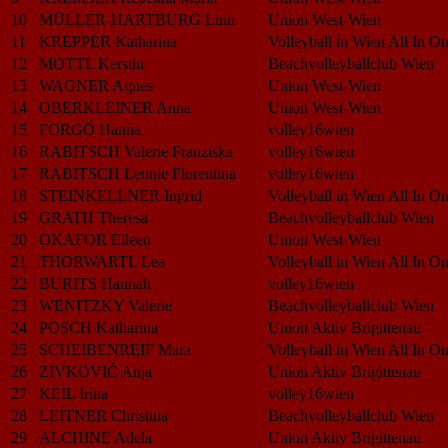
10
MÜLLER-HARTBURG Linn
Union West-Wien
11
KREPPER Katharina
Volleyball in Wien All In O
12
MOTTL Kerstin
Beachvolleyballclub Wien
13
WAGNER Agnes
Union West-Wien
14
OBERKLEINER Anna
Union West-Wien
15
FORGÓ Hanna
volley16wien
16
RABITSCH Valerie Franziska
volley16wien
17
RABITSCH Leonie Florentina
volley16wien
18
STEINKELLNER Ingrid
Volleyball in Wien All In O
19
GRATH Theresa
Beachvolleyballclub Wien
20
OKAFOR Eileen
Union West-Wien
21
THORWARTL Lea
Volleyball in Wien All In O
22
BURITS Hannah
volley16wien
23
WENITZKY Valerie
Beachvolleyballclub Wien
24
POSCH Katharina
Union Aktiv Brigittenau
25
SCHEIBENREIF Mara
Volleyball in Wien All In O
26
ZIVKOVIĆ Anja
Union Aktiv Brigittenau
27
KEIL Irina
volley16wien
28
LEITNER Christina
Beachvolleyballclub Wien
29
ALCHINE Adela
Union Aktiv Brigittenau