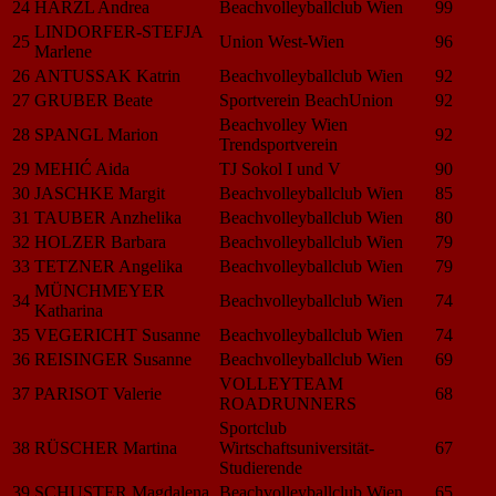
24
HARZL Andrea
Beachvolleyballclub Wien
99
LINDORFER-STEFJA
25
Union West-Wien
96
Marlene
26
ANTUSSAK Katrin
Beachvolleyballclub Wien
92
27
GRUBER Beate
Sportverein BeachUnion
92
Beachvolley Wien
28
SPANGL Marion
92
Trendsportverein
29
MEHIĆ Aida
TJ Sokol I und V
90
30
JASCHKE Margit
Beachvolleyballclub Wien
85
31
TAUBER Anzhelika
Beachvolleyballclub Wien
80
32
HOLZER Barbara
Beachvolleyballclub Wien
79
33
TETZNER Angelika
Beachvolleyballclub Wien
79
MÜNCHMEYER
34
Beachvolleyballclub Wien
74
Katharina
35
VEGERICHT Susanne
Beachvolleyballclub Wien
74
36
REISINGER Susanne
Beachvolleyballclub Wien
69
VOLLEYTEAM
37
PARISOT Valerie
68
ROADRUNNERS
Sportclub
38
RÜSCHER Martina
Wirtschaftsuniversität-
67
Studierende
39
SCHUSTER Magdalena
Beachvolleyballclub Wien
65