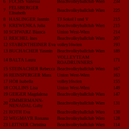
6
FUCHS Vanessa
Beachvolleyballclub Wien
234
FELSBERGER
7
Beachvolleyballclub Wien
225
Elisabeth
8
HASLINGER Jasmin
TJ Sokol I und V
215
9
KREWENKA Julia
Beachvolleyballclub Wien
215
10
SCHWARZ Bianca
Union West-Wien
214
11
REICHEL Ines
Beachvolleyballclub Wien
207
12
STABENTHEINER Eva
volley16wien
193
13
BUCHACHER Yasmin
Beachvolleyballclub Wien
189
VOLLEYTEAM
14
BALTA Laura
171
ROADRUNNERS
15
STEINACHER Rebecca
Beachvolleyballclub Wien
167
16
REINSPERGER Mara
Union West-Wien
163
17
HÖß Isabella
volley16wien
155
18
COLLINS Lisa
Union West-Wien
149
19
GEIGER Magdalena
Beachvolleyballclub Wien
147
ZIMMERMANN-
20
Beachvolleyballclub Wien
131
NENADAL Gaby
21
ROTH Eva
Beachvolleyballclub Wien
130
22
WEGMAYR Roxana
Beachvolleyballclub Wien
128
23
LEITNER Christina
Beachvolleyballclub Wien
114