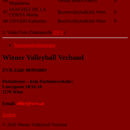
86
Vienna BeachVolleys
9
Magdalena
SANCHEZ DE LA
87
Beachvolleyballclub Wien
9
CERDA Marita
88
UDVARI Katharina
Beachvolleyballclub Wien
9
© VolleyTom (Datenquelle
ÖVV
)
Nutzungsbedingungen
Wiener Volleyball Verband
ZVR-Zahl: 083954683
Postadresse – kein Parteienverkehr:
Lascygasse 10/16-18
1170 Wien
Email:
office@wvv.at
Zurück
© 2026 Wiener Volleyball Verband