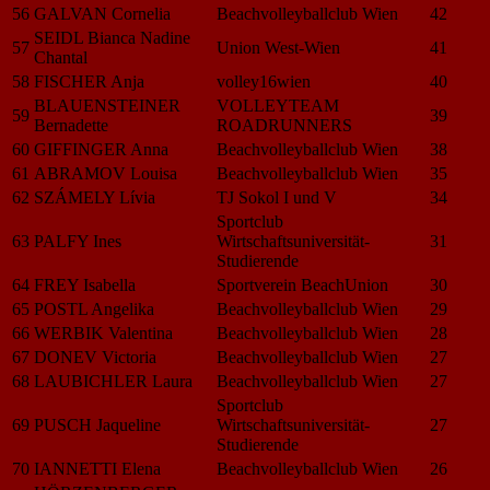
56
GALVAN Cornelia
Beachvolleyballclub Wien
42
SEIDL Bianca Nadine
57
Union West-Wien
41
Chantal
58
FISCHER Anja
volley16wien
40
BLAUENSTEINER
VOLLEYTEAM
59
39
Bernadette
ROADRUNNERS
60
GIFFINGER Anna
Beachvolleyballclub Wien
38
61
ABRAMOV Louisa
Beachvolleyballclub Wien
35
62
SZÁMELY Lívia
TJ Sokol I und V
34
Sportclub
63
PALFY Ines
Wirtschaftsuniversität-
31
Studierende
64
FREY Isabella
Sportverein BeachUnion
30
65
POSTL Angelika
Beachvolleyballclub Wien
29
66
WERBIK Valentina
Beachvolleyballclub Wien
28
67
DONEV Victoria
Beachvolleyballclub Wien
27
68
LAUBICHLER Laura
Beachvolleyballclub Wien
27
Sportclub
69
PUSCH Jaqueline
Wirtschaftsuniversität-
27
Studierende
70
IANNETTI Elena
Beachvolleyballclub Wien
26