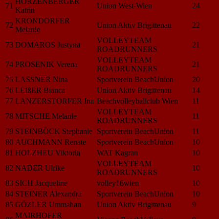
HÖRZENBERGER
71
Union West-Wien
24
Katrin
KRONDORFER
72
Union Aktiv Brigittenau
22
Melanie
VOLLEYTEAM
73
DOMAROS Justyna
21
ROADRUNNERS
VOLLEYTEAM
74
PROSENIK Verena
21
ROADRUNNERS
75
LASSNER Nina
Sportverein BeachUnion
20
76
LEIßER Bianca
Union Aktiv Brigittenau
14
77
LANZERSTORFER Ina
Beachvolleyballclub Wien
11
VOLLEYTEAM
78
MITSCHE Melanie
11
ROADRUNNERS
79
STEINBÖCK Stephanie
Sportverein BeachUnion
11
80
AUCHMANN Renate
Sportverein BeachUnion
10
81
HOLZHEU Viktoria
WAT Kagran
10
VOLLEYTEAM
82
NADER Ulrike
10
ROADRUNNERS
83
SICH Jacqueline
volley16wien
10
84
STEINER Alexandra
Sportverein BeachUnion
10
85
GÖZLER Ummahan
Union Aktiv Brigittenau
9
MAIRHOFER