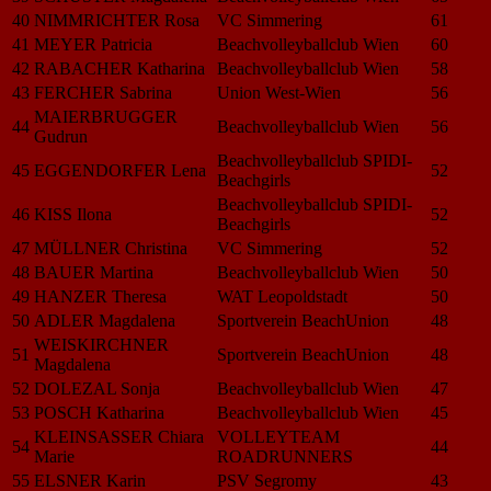
40
NIMMRICHTER Rosa
VC Simmering
61
41
MEYER Patricia
Beachvolleyballclub Wien
60
42
RABACHER Katharina
Beachvolleyballclub Wien
58
43
FERCHER Sabrina
Union West-Wien
56
MAIERBRUGGER
44
Beachvolleyballclub Wien
56
Gudrun
Beachvolleyballclub SPIDI-
45
EGGENDORFER Lena
52
Beachgirls
Beachvolleyballclub SPIDI-
46
KISS Ilona
52
Beachgirls
47
MÜLLNER Christina
VC Simmering
52
48
BAUER Martina
Beachvolleyballclub Wien
50
49
HANZER Theresa
WAT Leopoldstadt
50
50
ADLER Magdalena
Sportverein BeachUnion
48
WEISKIRCHNER
51
Sportverein BeachUnion
48
Magdalena
52
DOLEZAL Sonja
Beachvolleyballclub Wien
47
53
POSCH Katharina
Beachvolleyballclub Wien
45
KLEINSASSER Chiara
VOLLEYTEAM
54
44
Marie
ROADRUNNERS
55
ELSNER Karin
PSV Segromy
43