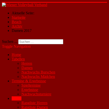
Aktuelle Seite:
Startseite
Beach
Archiv
Damen 2017
Suchen ...
Toggle Navigation
Home
Tabellen
Herren
Damen
Nachwuchs Burschen
Nachwuchs Mädchen
Termine & Ergebnisse
Spieltermine
Ergebnisse
Nachwuchsturniere
Beach
Rangliste Herren
Rangliste Damen