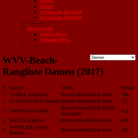
Herren
Damen
Nachwuchs Burschen
Nachwuchs Mädchen
----------
News-Archiv
Vereins-News
Verbands-News
----------
WVV-Beach-
Rangliste Damen (2017)
#
Spieler
Verein
Punkte
1
ALMER Katharina
Beachvolleyballclub Wien
786
2
FANKHAUSER Daniela
Beachvolleyballclub Wien
727
Beachvolleyballclub SPIDI-
3
SWOBODA Sabine
412
Beachgirls
4
HANZL Kathrin
Beachvolleyballclub Wien
406
WINKLER Evelyn
5
Beachvolleyballclub Wien
302
Barbara