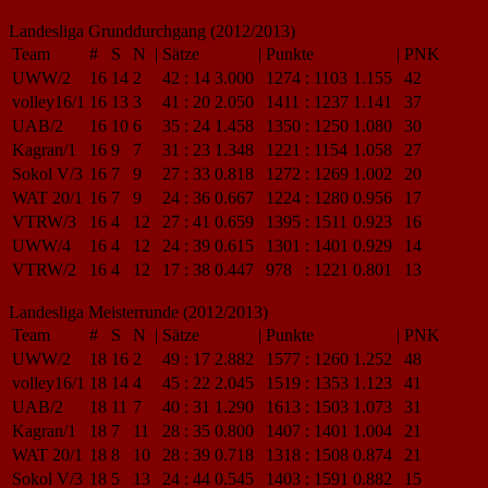
Landesliga Grunddurchgang (2012/2013)
Team
#
S
N
|
Sätze
|
Punkte
|
PNK
UWW/2
16
14
2
42
:
14
3.000
1274
:
1103
1.155
42
volley16/1
16
13
3
41
:
20
2.050
1411
:
1237
1.141
37
UAB/2
16
10
6
35
:
24
1.458
1350
:
1250
1.080
30
Kagran/1
16
9
7
31
:
23
1.348
1221
:
1154
1.058
27
Sokol V/3
16
7
9
27
:
33
0.818
1272
:
1269
1.002
20
WAT 20/1
16
7
9
24
:
36
0.667
1224
:
1280
0.956
17
VTRW/3
16
4
12
27
:
41
0.659
1395
:
1511
0.923
16
UWW/4
16
4
12
24
:
39
0.615
1301
:
1401
0.929
14
VTRW/2
16
4
12
17
:
38
0.447
978
:
1221
0.801
13
Landesliga Meisterrunde (2012/2013)
Team
#
S
N
|
Sätze
|
Punkte
|
PNK
UWW/2
18
16
2
49
:
17
2.882
1577
:
1260
1.252
48
volley16/1
18
14
4
45
:
22
2.045
1519
:
1353
1.123
41
UAB/2
18
11
7
40
:
31
1.290
1613
:
1503
1.073
31
Kagran/1
18
7
11
28
:
35
0.800
1407
:
1401
1.004
21
WAT 20/1
18
8
10
28
:
39
0.718
1318
:
1508
0.874
21
Sokol V/3
18
5
13
24
:
44
0.545
1403
:
1591
0.882
15