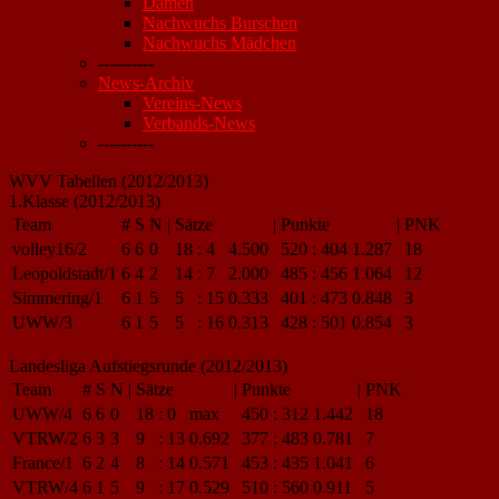
Damen
Nachwuchs Burschen
Nachwuchs Mädchen
----------
News-Archiv
Vereins-News
Verbands-News
----------
WVV Tabellen (2012/2013)
1.Klasse (2012/2013)
Team
#
S
N
|
Sätze
|
Punkte
|
PNK
volley16/2
6
6
0
18
:
4
4.500
520
:
404
1.287
18
Leopoldstadt/1
6
4
2
14
:
7
2.000
485
:
456
1.064
12
Simmering/1
6
1
5
5
:
15
0.333
401
:
473
0.848
3
UWW/3
6
1
5
5
:
16
0.313
428
:
501
0.854
3
Landesliga Aufstiegsrunde (2012/2013)
Team
#
S
N
|
Sätze
|
Punkte
|
PNK
UWW/4
6
6
0
18
:
0
max
450
:
312
1.442
18
VTRW/2
6
3
3
9
:
13
0.692
377
:
483
0.781
7
France/1
6
2
4
8
:
14
0.571
453
:
435
1.041
6
VTRW/4
6
1
5
9
:
17
0.529
510
:
560
0.911
5