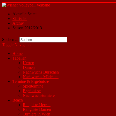
Aktuelle Seite:
Startseite
Archiv
Saison 2012/2013
Suchen ...
Toggle Navigation
Home
Tabellen
Herren
Damen
Nachwuchs Burschen
Nachwuchs Mädchen
Termine & Ergebnisse
Spieltermine
Ergebnisse
Nachwuchsturniere
Beach
Rangliste Herren
Rangliste Damen
Turniere in Wien