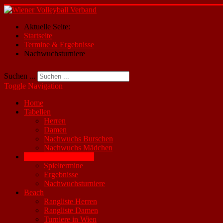
Aktuelle Seite:
Startseite
Termine & Ergebnisse
Nachwuchsturniere
Suchen ...
Toggle Navigation
Home
Tabellen
Herren
Damen
Nachwuchs Burschen
Nachwuchs Mädchen
Termine & Ergebnisse
Spieltermine
Ergebnisse
Nachwuchsturniere
Beach
Rangliste Herren
Rangliste Damen
Turniere in Wien