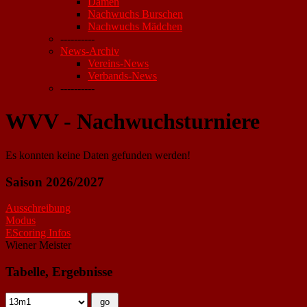
Damen
Nachwuchs Burschen
Nachwuchs Mädchen
----------
News-Archiv
Vereins-News
Verbands-News
----------
WVV - Nachwuchsturniere
Es konnten keine Daten gefunden werden!
Saison 2026/2027
Ausschreibung
Modus
EScoring Infos
Wiener Meister
Tabelle, Ergebnisse