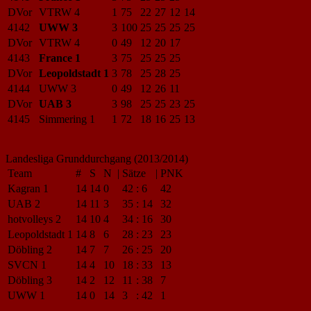
DVor
VTRW 4
1
75
22
27
12
14
4142
UWW 3
3
100
25
25
25
25
DVor
VTRW 4
0
49
12
20
17
4143
France 1
3
75
25
25
25
DVor
Leopoldstadt 1
3
78
25
28
25
4144
UWW 3
0
49
12
26
11
DVor
UAB 3
3
98
25
25
23
25
4145
Simmering 1
1
72
18
16
25
13
Landesliga Grunddurchgang (2013/2014)
Team
#
S
N
|
Sätze
|
PNK
Kagran 1
14
14
0
42
:
6
42
UAB 2
14
11
3
35
:
14
32
hotvolleys 2
14
10
4
34
:
16
30
Leopoldstadt 1
14
8
6
28
:
23
23
Döbling 2
14
7
7
26
:
25
20
SVCN 1
14
4
10
18
:
33
13
Döbling 3
14
2
12
11
:
38
7
UWW 1
14
0
14
3
:
42
1