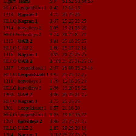
Liga/#
Teams
S
P
S1
S2
S3
S4
S5
HLLO
Leopoldstadt 1
0
42
17
12
13
1313
Kagran 1
3
75
25
25
25
HLLO
Kagran 1
3
97
25
25
22
25
1314
hotvolleys 2
1
85
19
21
25
20
HLLO
hotvolleys 2
1
74
20
25
8
21
1315
UAB 2
3
91
25
16
25
25
HLLO
UAB 2
1
68
25
17
12
14
1316
Kagran 1
3
95
20
25
25
25
HLLO
UAB 2
3
108
21
25
21
25
16
1317
Leopoldstadt 1
2
97
25
10
25
23
14
HLLO
Leopoldstadt 1
3
92
25
25
17
25
1318
hotvolleys 2
1
79
15
16
25
23
HLLO
hotvolleys 2
1
86
19
20
25
22
1302
UAB 2
3
96
25
25
21
25
HLLO
Kagran 1
3
75
25
25
25
1301
Leopoldstadt 1
0
57
21
16
20
HLLO
Leopoldstadt 1
1
83
19
17
25
22
1303
hotvolleys 2
3
96
25
25
21
25
HLLO
UAB 2
1
83
20
29
20
14
1304
Kagran 1
3
102
25
27
25
25