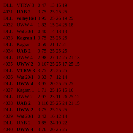
DLL
VTRW 3
0
47
13
15
19
4031
UAB 2
3
75
25
25
25
DLL
volley16/1
3
95
25
26
19
25
4032
UWW 4
1
82
15
24
25
18
DLL
Wat 20/1
0
40
14
13
13
4033
Kagran 1
3
75
25
25
25
DLL
Kagran 1
0
59
21
17
21
4034
UAB 2
3
75
25
25
25
DLL
UWW 4
2
98
27
12
25
21
13
4035
UWW 2
3
107
25
25
17
25
15
DLL
VTRW 3
3
75
25
25
25
4036
Wat 20/1
0
33
7
12
14
DLL
UWW 4
3
95
20
25
25
25
4037
Kagran 1
1
71
25
15
15
16
DLL
UWW 2
2
97
23
11
26
25
12
4038
UAB 2
3
110
25
25
24
21
15
DLL
UWW 2
3
75
25
25
25
4039
Wat 20/1
0
42
16
12
14
DLL
UAB 2
0
65
24
19
22
4040
UWW 4
3
76
26
25
25