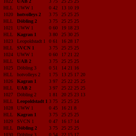
1022
UAB 2
3
75
25
25
25
HLL
UWW 1
0
42
13
10
19
1020
hotvolleys 2
3
75
25
25
25
HLL
Döbling 2
3
75
25
25
25
1021
UWW 1
0
60
19
18
23
HLL
Kagran 1
3
80
25
30
25
1023
Leopoldstadt 1
0
61
16
28
17
HLL
SVCN 1
3
75
25
25
25
1024
UWW 1
0
60
17
21
22
HLL
UAB 2
3
75
25
25
25
1025
Döbling 3
0
51
14
21
16
HLL
hotvolleys 2
1
75
13
25
17
20
1026
Kagran 1
3
97
25
22
25
25
HLL
UAB 2
3
97
25
22
25
25
1027
Döbling 2
1
81
20
25
23
13
HLL
Leopoldstadt 1
3
75
25
25
25
1028
UWW 1
0
45
16
21
8
HLL
Kagran 1
3
75
25
25
25
1029
SVCN 1
0
47
16
17
14
HLL
Döbling 2
3
75
25
25
25
1030
Döbling 3
0
54
22
15
17