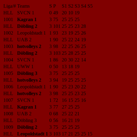
Liga/#
Teams
S
P
S1
S2
S3
S4
S5
HLL
SVCN 1
0
49
20
10
19
1001
Kagran 1
3
75
25
25
25
HLL
Döbling 2
3
101
25
25
23
28
1002
Leopoldstadt 1
1
93
23
19
25
26
HLL
UAB 2
1
90
25
22
24
19
1003
hotvolleys 2
3
98
22
25
26
25
HLL
Döbling 2
3
103
25
28
25
25
1004
SVCN 1
1
86
20
30
22
14
HLL
UWW 1
0
50
13
18
19
1005
Döbling 3
3
75
25
25
25
HLL
hotvolleys 2
3
94
19
25
25
25
1006
Leopoldstadt 1
1
90
25
23
20
22
HLL
hotvolleys 2
3
98
25
25
23
25
1007
SVCN 1
1
72
16
15
25
16
HLL
Kagran 1
3
77
27
25
25
1008
UAB 2
0
68
25
22
21
HLL
Döbling 3
0
56
16
21
19
1009
Döbling 2
3
75
25
25
25
HLL
Leopoldstadt 1
3
103
17
21
25
25
15