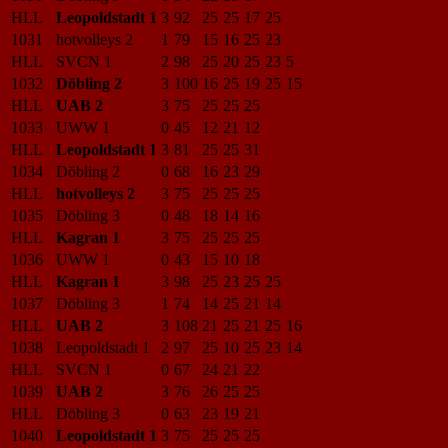
HLL
Leopoldstadt 1
3
92
25
25
17
25
1031
hotvolleys 2
1
79
15
16
25
23
HLL
SVCN 1
2
98
25
20
25
23
5
1032
Döbling 2
3
100
16
25
19
25
15
HLL
UAB 2
3
75
25
25
25
1033
UWW 1
0
45
12
21
12
HLL
Leopoldstadt 1
3
81
25
25
31
1034
Döbling 2
0
68
16
23
29
HLL
hotvolleys 2
3
75
25
25
25
1035
Döbling 3
0
48
18
14
16
HLL
Kagran 1
3
75
25
25
25
1036
UWW 1
0
43
15
10
18
HLL
Kagran 1
3
98
25
23
25
25
1037
Döbling 3
1
74
14
25
21
14
HLL
UAB 2
3
108
21
25
21
25
16
1038
Leopoldstadt 1
2
97
25
10
25
23
14
HLL
SVCN 1
0
67
24
21
22
1039
UAB 2
3
76
26
25
25
HLL
Döbling 3
0
63
23
19
21
1040
Leopoldstadt 1
3
75
25
25
25