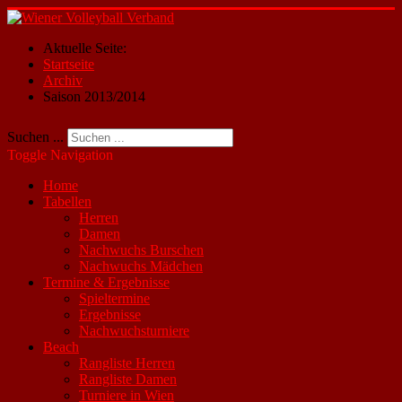
Aktuelle Seite:
Startseite
Archiv
Saison 2013/2014
Suchen ...
Toggle Navigation
Home
Tabellen
Herren
Damen
Nachwuchs Burschen
Nachwuchs Mädchen
Termine & Ergebnisse
Spieltermine
Ergebnisse
Nachwuchsturniere
Beach
Rangliste Herren
Rangliste Damen
Turniere in Wien