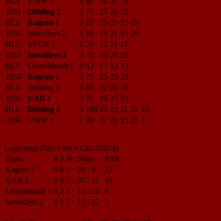
HLL
UWW 1
0
61
20
22
19
1051
Döbling 2
3
75
25
25
25
HLL
Kagran 1
3
97
25
25
22
25
1052
hotvolleys 2
1
85
19
21
25
20
HLL
SVCN 1
0
55
17
21
17
1053
hotvolleys 2
3
75
25
25
25
HLL
Leopoldstadt 1
0
42
17
12
13
1054
Kagran 1
3
75
25
25
25
HLL
Döbling 3
0
60
22
20
18
1055
UAB 2
3
75
25
25
25
HLL
Döbling 3
3
108
25
22
21
25
15
1056
UWW 1
2
98
21
25
25
22
5
Landesliga Platz 1 bis 4 (2013/2014)
Team
#
S
N
|
Sätze
|
PNK
Kagran 1
9
8
1
24
:
9
23
UAB 2
9
6
3
20
:
15
16
Leopoldstadt 1
9
2
7
12
:
22
8
hotvolleys 2
9
2
7
12
:
22
7