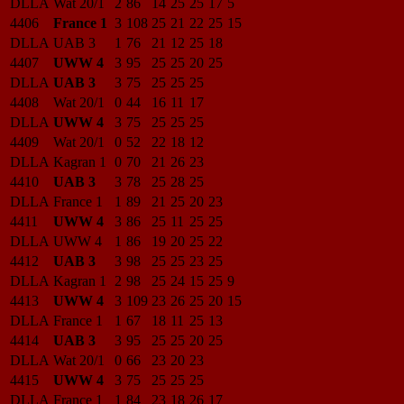
DLLA
Wat 20/1
2
86
14
25
25
17
5
4406
France 1
3
108
25
21
22
25
15
DLLA
UAB 3
1
76
21
12
25
18
4407
UWW 4
3
95
25
25
20
25
DLLA
UAB 3
3
75
25
25
25
4408
Wat 20/1
0
44
16
11
17
DLLA
UWW 4
3
75
25
25
25
4409
Wat 20/1
0
52
22
18
12
DLLA
Kagran 1
0
70
21
26
23
4410
UAB 3
3
78
25
28
25
DLLA
France 1
1
89
21
25
20
23
4411
UWW 4
3
86
25
11
25
25
DLLA
UWW 4
1
86
19
20
25
22
4412
UAB 3
3
98
25
25
23
25
DLLA
Kagran 1
2
98
25
24
15
25
9
4413
UWW 4
3
109
23
26
25
20
15
DLLA
France 1
1
67
18
11
25
13
4414
UAB 3
3
95
25
25
20
25
DLLA
Wat 20/1
0
66
23
20
23
4415
UWW 4
3
75
25
25
25
DLLA
France 1
1
84
23
18
26
17