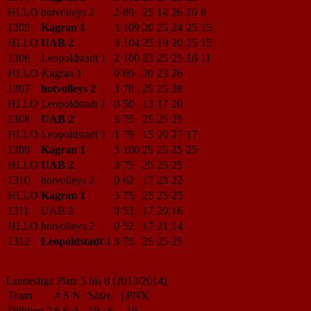
HLLO
hotvolleys 2
2
89
25
14
26
16
8
1305
Kagran 1
3
109
20
25
24
25
15
HLLO
UAB 2
3
104
25
19
20
25
15
1306
Leopoldstadt 1
2
100
23
25
25
16
11
HLLO
Kagran 1
0
69
20
23
26
1307
hotvolleys 2
3
78
25
25
28
HLLO
Leopoldstadt 1
0
50
13
17
20
1308
UAB 2
3
75
25
25
25
HLLO
Leopoldstadt 1
1
79
15
20
27
17
1309
Kagran 1
3
100
25
25
25
25
HLLO
UAB 2
3
75
25
25
25
1310
hotvolleys 2
0
62
17
23
22
HLLO
Kagran 1
3
75
25
25
25
1311
UAB 2
0
53
17
20
16
HLLO
hotvolleys 2
0
52
17
21
14
1312
Leopoldstadt 1
3
75
25
25
25
Landesliga Platz 5 bis 8 (2013/2014)
Team
#
S
N
|
Sätze
|
PNK
Döbling 2
6
6
0
18
:
6
16