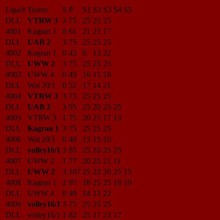
Liga/#
Teams
S
P
S1
S2
S3
S4
S5
DLL
VTRW 3
3
75
25
25
25
4001
Kagran 1
0
61
21
23
17
DLL
UAB 2
3
75
25
25
25
4002
Kagran 1
0
43
8
13
22
DLL
UWW 2
3
75
25
25
25
4003
UWW 4
0
49
16
15
18
DLL
Wat 20/1
0
52
17
14
21
4004
VTRW 3
3
75
25
25
25
DLL
UAB 2
3
95
25
20
25
25
4005
VTRW 3
1
75
20
25
17
13
DLL
Kagran 1
3
75
25
25
25
4006
Wat 20/1
0
40
15
15
10
DLL
volley16/1
3
85
25
10
25
25
4007
UWW 2
1
77
20
25
21
11
DLL
UWW 2
3
107
25
22
20
25
15
4008
Kagran 1
2
97
18
25
25
19
10
DLL
UWW 4
0
49
14
13
22
4009
volley16/1
3
75
25
25
25
DLL
volley16/1
1
82
25
17
23
17