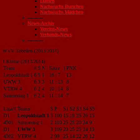
Damen
Nachwuchs Burschen
Nachwuchs Mädchen
----------
News-Archiv
Vereins-News
Verbands-News
----------
WVV Tabellen (2013/2014)
1.Klasse (2013/2014)
Team
#
S
N
|
Sätze
|
PNK
Leopoldstadt 1
6
5
1
16
:
7
13
UWW 3
6
3
3
11
:
13
8
VTRW 4
6
2
4
10
:
14
8
Simmering 1
6
2
4
11
:
14
7
Liga/#
Teams
S
P
S1
S2
S3
S4
S5
D1
Leopoldstadt 1
3
100
15
19
25
26
15
4501
Simmering 1
2
103
25
25
20
24
9
D1
UWW 3
3
109
20
25
25
24
15
4502
VTRW 4
2
99
25
14
22
26
12