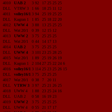
4010
UAB 2
3
92
17
25
25
25
DLL
VTRW 3
1
66
18
25
11
12
4011
volley16/1
3
94
25
19
25
25
DLL
Kagran 1
1
85
25
18
22
20
4012
UWW 4
3
88
13
25
25
25
DLL
Wat 20/1
0
39
12
15
12
4013
UWW 2
3
75
25
25
25
DLL
Wat 20/1
0
44
14
17
13
4014
UAB 2
3
75
25
25
25
DLL
UWW 4
3
101
23
25
28
25
4015
Wat 20/1
1
89
25
19
26
19
DLL
Kagran 1
2
104
27
25
22
24
6
4016
volley16/1
3
114
25
23
25
26
15
DLL
volley16/1
3
75
25
25
25
4017
Wat 20/1
0
38
7
20
11
DLL
VTRW 3
3
97
25
21
26
25
4018
UWW 4
1
88
23
25
24
16
DLL
UAB 2
0
58
16
19
23
4019
UWW 2
3
75
25
25
25
DLL
UWW 4
0
55
21
17
17