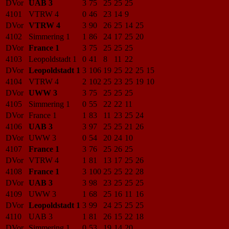
DVor
UAB 3
3
75
25
25
25
4101
VTRW 4
0
46
23
14
9
DVor
VTRW 4
3
90
26
25
14
25
4102
Simmering 1
1
86
24
17
25
20
DVor
France 1
3
75
25
25
25
4103
Leopoldstadt 1
0
41
8
11
22
DVor
Leopoldstadt 1
3
106
19
25
22
25
15
4104
VTRW 4
2
102
25
23
25
19
10
DVor
UWW 3
3
75
25
25
25
4105
Simmering 1
0
55
22
22
11
DVor
France 1
1
83
11
23
25
24
4106
UAB 3
3
97
25
25
21
26
DVor
UWW 3
0
54
20
24
10
4107
France 1
3
76
25
26
25
DVor
VTRW 4
1
81
13
17
25
26
4108
France 1
3
100
25
25
22
28
DVor
UAB 3
3
98
23
25
25
25
4109
UWW 3
1
68
25
16
11
16
DVor
Leopoldstadt 1
3
99
24
25
25
25
4110
UAB 3
1
81
26
15
22
18
DVor
Simmering 1
0
53
19
14
20