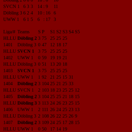
SVCN 1
6
3
3
14
:
9
11
Döbling 3
6
2
4
10
:
16
6
UWW 1
6
1
5
6
:
17
3
Liga/#
Teams
S
P
S1
S2
S3
S4
S5
HLLU
Döbling 2
3
75
25
25
25
1401
Döbling 3
0
47
12
18
17
HLLU
SVCN 1
3
75
25
25
25
1402
UWW 1
0
59
19
19
21
HLLU
Döbling 3
0
51
13
20
18
1403
SVCN 1
3
75
25
25
25
HLLU
UWW 1
1
92
21
25
15
31
1404
Döbling 2
3
104
25
21
25
33
HLLU
SVCN 1
2
103
18
23
25
25
12
1405
Döbling 2
3
104
25
25
21
18
15
HLLU
Döbling 3
3
113
24
26
23
25
15
1406
UWW 1
2
111
26
24
25
23
13
HLLU
Döbling 3
2
108
26
22
25
26
9
1407
Döbling 2
3
109
24
25
17
28
15
HLLU
UWW 1
0
50
17
14
19