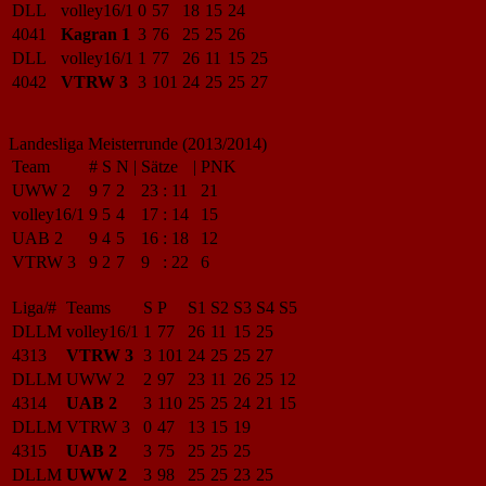
DLL
volley16/1
0
57
18
15
24
4041
Kagran 1
3
76
25
25
26
DLL
volley16/1
1
77
26
11
15
25
4042
VTRW 3
3
101
24
25
25
27
Landesliga Meisterrunde (2013/2014)
Team
#
S
N
|
Sätze
|
PNK
UWW 2
9
7
2
23
:
11
21
volley16/1
9
5
4
17
:
14
15
UAB 2
9
4
5
16
:
18
12
VTRW 3
9
2
7
9
:
22
6
Liga/#
Teams
S
P
S1
S2
S3
S4
S5
DLLM
volley16/1
1
77
26
11
15
25
4313
VTRW 3
3
101
24
25
25
27
DLLM
UWW 2
2
97
23
11
26
25
12
4314
UAB 2
3
110
25
25
24
21
15
DLLM
VTRW 3
0
47
13
15
19
4315
UAB 2
3
75
25
25
25
DLLM
UWW 2
3
98
25
25
23
25