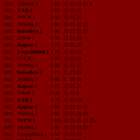
1010
Döbling 3
2
84
25
25
13
12
9
HLL
UAB 2
3
75
25
25
25
1011
SVCN 1
0
49
15
13
21
HLL
Döbling 2
1
80
10
25
22
23
1012
hotvolleys 2
3
98
25
23
25
25
HLL
UWW 1
0
35
12
13
10
1013
Kagran 1
3
75
25
25
25
HLL
Leopoldstadt 1
3
75
25
25
25
1014
SVCN 1
0
55
16
20
19
HLL
Döbling 3
0
54
15
22
17
1015
hotvolleys 2
3
75
25
25
25
HLL
Döbling 3
0
40
8
18
14
1017
Kagran 1
3
75
25
25
25
HLL
UWW 1
0
34
11
15
8
1018
UAB 2
3
75
25
25
25
HLL
Kagran 1
3
96
25
21
25
25
1016
Döbling 2
1
86
23
25
20
18
HLL
SVCN 1
3
106
18
25
25
23
15
1019
Döbling 3
2
96
25
23
16
25
7
HLL
Leopoldstadt 1
0
54
23
19
12