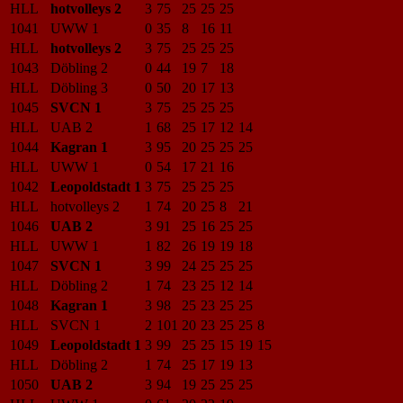
HLL
hotvolleys 2
3
75
25
25
25
1041
UWW 1
0
35
8
16
11
HLL
hotvolleys 2
3
75
25
25
25
1043
Döbling 2
0
44
19
7
18
HLL
Döbling 3
0
50
20
17
13
1045
SVCN 1
3
75
25
25
25
HLL
UAB 2
1
68
25
17
12
14
1044
Kagran 1
3
95
20
25
25
25
HLL
UWW 1
0
54
17
21
16
1042
Leopoldstadt 1
3
75
25
25
25
HLL
hotvolleys 2
1
74
20
25
8
21
1046
UAB 2
3
91
25
16
25
25
HLL
UWW 1
1
82
26
19
19
18
1047
SVCN 1
3
99
24
25
25
25
HLL
Döbling 2
1
74
23
25
12
14
1048
Kagran 1
3
98
25
23
25
25
HLL
SVCN 1
2
101
20
23
25
25
8
1049
Leopoldstadt 1
3
99
25
25
15
19
15
HLL
Döbling 2
1
74
25
17
19
13
1050
UAB 2
3
94
19
25
25
25