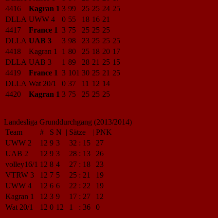
4416
Kagran 1
3
99
25
25
24
25
DLLA
UWW 4
0
55
18
16
21
4417
France 1
3
75
25
25
25
DLLA
UAB 3
3
98
23
25
25
25
4418
Kagran 1
1
80
25
18
20
17
DLLA
UAB 3
1
89
28
21
25
15
4419
France 1
3
101
30
25
21
25
DLLA
Wat 20/1
0
37
11
12
14
4420
Kagran 1
3
75
25
25
25
Landesliga Grunddurchgang (2013/2014)
Team
#
S
N
|
Sätze
|
PNK
UWW 2
12
9
3
32
:
15
27
UAB 2
12
9
3
28
:
13
26
volley16/1
12
8
4
27
:
18
23
VTRW 3
12
7
5
25
:
21
19
UWW 4
12
6
6
22
:
22
19
Kagran 1
12
3
9
17
:
27
12
Wat 20/1
12
0
12
1
:
36
0