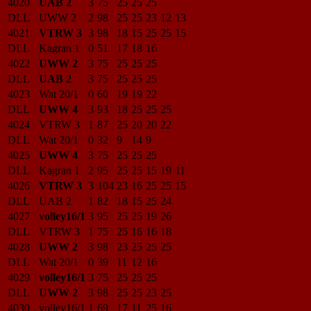
4020
UAB 2
3
75
25
25
25
DLL
UWW 2
2
98
25
25
23
12
13
4021
VTRW 3
3
98
18
15
25
25
15
DLL
Kagran 1
0
51
17
18
16
4022
UWW 2
3
75
25
25
25
DLL
UAB 2
3
75
25
25
25
4023
Wat 20/1
0
60
19
19
22
DLL
UWW 4
3
93
18
25
25
25
4024
VTRW 3
1
87
25
20
20
22
DLL
Wat 20/1
0
32
9
14
9
4025
UWW 4
3
75
25
25
25
DLL
Kagran 1
2
95
25
25
15
19
11
4026
VTRW 3
3
104
23
16
25
25
15
DLL
UAB 2
1
82
18
15
25
24
4027
volley16/1
3
95
25
25
19
26
DLL
VTRW 3
1
75
25
16
16
18
4028
UWW 2
3
98
23
25
25
25
DLL
Wat 20/1
0
39
11
12
16
4029
volley16/1
3
75
25
25
25
DLL
UWW 2
3
98
25
25
23
25
4030
volley16/1
1
69
17
11
25
16