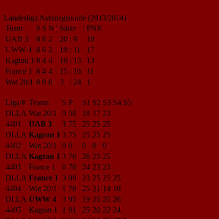
Landesliga Aufstiegsrunde (2013/2014)
Team
#
S
N
|
Sätze
|
PNK
UAB 3
8
6
2
20
:
9
18
UWW 4
8
6
2
19
:
11
17
Kagran 1
8
4
4
16
:
13
13
France 1
8
4
4
15
:
16
11
Wat 20/1
8
0
8
3
:
24
1
Liga/#
Teams
S
P
S1
S2
S3
S4
S5
DLLA
Wat 20/1
0
58
18
17
23
4401
UAB 3
3
75
25
25
25
DLLA
Kagran 1
3
75
25
25
25
4402
Wat 20/1
0
0
0
0
0
DLLA
Kagran 1
3
76
26
25
25
4403
France 1
0
70
24
23
23
DLLA
France 1
3
98
23
25
25
25
4404
Wat 20/1
1
78
25
21
14
18
DLLA
UWW 4
3
95
19
25
25
26
4405
Kagran 1
1
91
25
20
22
24