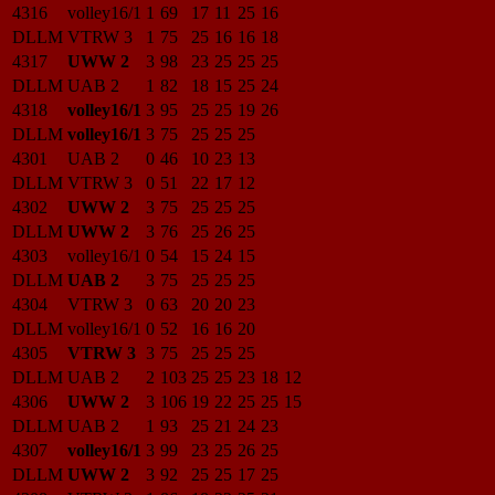
4316
volley16/1
1
69
17
11
25
16
DLLM
VTRW 3
1
75
25
16
16
18
4317
UWW 2
3
98
23
25
25
25
DLLM
UAB 2
1
82
18
15
25
24
4318
volley16/1
3
95
25
25
19
26
DLLM
volley16/1
3
75
25
25
25
4301
UAB 2
0
46
10
23
13
DLLM
VTRW 3
0
51
22
17
12
4302
UWW 2
3
75
25
25
25
DLLM
UWW 2
3
76
25
26
25
4303
volley16/1
0
54
15
24
15
DLLM
UAB 2
3
75
25
25
25
4304
VTRW 3
0
63
20
20
23
DLLM
volley16/1
0
52
16
16
20
4305
VTRW 3
3
75
25
25
25
DLLM
UAB 2
2
103
25
25
23
18
12
4306
UWW 2
3
106
19
22
25
25
15
DLLM
UAB 2
1
93
25
21
24
23
4307
volley16/1
3
99
23
25
26
25
DLLM
UWW 2
3
92
25
25
17
25