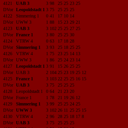
4121
UAB 3
3
98
25
25
23
25
DVor
Leopoldstadt 1
3
75
25
25
25
4122
Simmering 1
0
41
17
10
14
DVor
UWW 3
1
88
15
23
29
21
4123
UAB 3
3
102
25
25
27
25
DVor
France 1
3
80
25
25
30
4124
VTRW 4
0
63
17
18
28
DVor
Simmering 1
3
93
25
18
25
25
4126
VTRW 4
1
75
23
25
14
13
DVor
UWW 3
1
86
25
24
23
14
4127
Leopoldstadt 1
3
91
15
26
25
25
DVor
UAB 3
2
104
25
23
19
25
12
4125
France 1
3
103
22
25
25
16
15
DVor
UAB 3
3
75
25
25
25
4128
Leopoldstadt 1
0
64
21
23
20
DVor
France 1
1
78
21
19
26
12
4129
Simmering 1
3
99
25
25
24
25
DVor
UWW 3
3
102
26
11
25
25
15
4130
VTRW 4
2
96
28
25
18
17
8
DVor
UAB 3
3
75
25
25
25