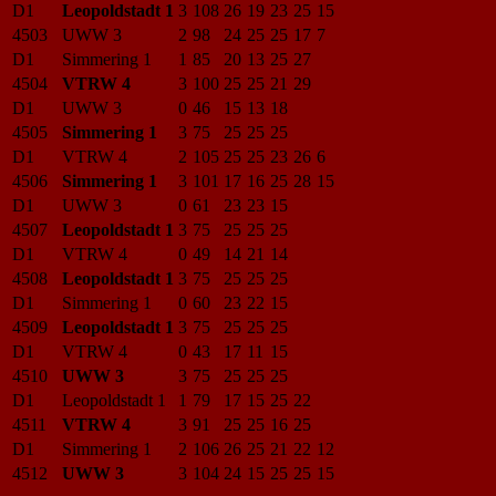
D1
Leopoldstadt 1
3
108
26
19
23
25
15
4503
UWW 3
2
98
24
25
25
17
7
D1
Simmering 1
1
85
20
13
25
27
4504
VTRW 4
3
100
25
25
21
29
D1
UWW 3
0
46
15
13
18
4505
Simmering 1
3
75
25
25
25
D1
VTRW 4
2
105
25
25
23
26
6
4506
Simmering 1
3
101
17
16
25
28
15
D1
UWW 3
0
61
23
23
15
4507
Leopoldstadt 1
3
75
25
25
25
D1
VTRW 4
0
49
14
21
14
4508
Leopoldstadt 1
3
75
25
25
25
D1
Simmering 1
0
60
23
22
15
4509
Leopoldstadt 1
3
75
25
25
25
D1
VTRW 4
0
43
17
11
15
4510
UWW 3
3
75
25
25
25
D1
Leopoldstadt 1
1
79
17
15
25
22
4511
VTRW 4
3
91
25
25
16
25
D1
Simmering 1
2
106
26
25
21
22
12
4512
UWW 3
3
104
24
15
25
25
15