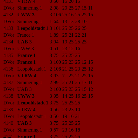
4131
VTRW 4
0
50
15
20
15
DVor
Simmering 1
2
98
20
25
27
15
11
4132
UWW 3
3
106
25
16
25
25
15
DVor
Simmering 1
1
64
13
13
28
10
4133
Leopoldstadt 1
3
101
25
25
26
25
DVor
France 1
1
89
25
21
22
21
4134
UAB 3
3
94
19
25
25
25
DVor
UWW 3
0
51
23
12
16
4135
France 1
3
75
25
25
25
DVor
France 1
3
100
25
23
25
12
15
4136
Leopoldstadt 1
2
106
21
25
23
25
12
DVor
VTRW 4
3
93
7
25
21
25
15
4137
Simmering 1
2
99
25
21
25
17
11
DVor
UAB 3
2
100
25
23
25
15
12
4138
UWW 3
3
95
14
25
16
25
15
DVor
Leopoldstadt 1
3
75
25
25
25
4139
VTRW 4
0
56
23
23
10
DVor
Leopoldstadt 1
0
56
19
16
21
4140
UAB 3
3
75
25
25
25
DVor
Simmering 1
0
57
23
16
18
4141
France 1
3
75
25
25
25