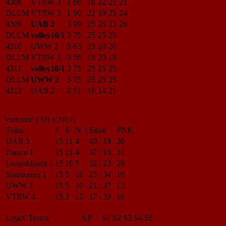
4308
VTRW 3
1
86
18
22
25
21
DLLM
VTRW 3
1
90
22
19
25
24
4309
UAB 2
3
99
25
25
23
26
DLLM
volley16/1
3
75
25
25
25
4310
UWW 2
0
63
23
20
20
DLLM
VTRW 3
0
56
18
20
18
4311
volley16/1
3
75
25
25
25
DLLM
UWW 2
3
75
25
25
25
4312
UAB 2
0
51
16
14
21
Vorrunde (2013/2014)
Team
#
S
N
|
Sätze
|
PNK
UAB 3
15
11
4
40
:
19
36
France 1
15
11
4
37
:
18
31
Leopoldstadt 1
15
10
5
32
:
23
29
Simmering 1
15
5
10
23
:
34
16
UWW 3
15
5
10
21
:
37
13
VTRW 4
15
3
12
17
:
39
10
Liga/#
Teams
S
P
S1
S2
S3
S4
S5