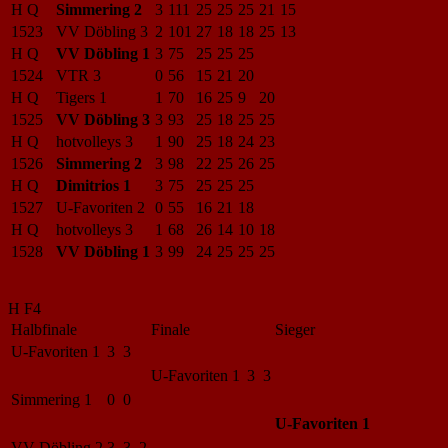
H Q
Simmering 2
3
111
25
25
25
21
15
1523
VV Döbling 3
2
101
27
18
18
25
13
H Q
VV Döbling 1
3
75
25
25
25
1524
VTR 3
0
56
15
21
20
H Q
Tigers 1
1
70
16
25
9
20
1525
VV Döbling 3
3
93
25
18
25
25
H Q
hotvolleys 3
1
90
25
18
24
23
1526
Simmering 2
3
98
22
25
26
25
H Q
Dimitrios 1
3
75
25
25
25
1527
U-Favoriten 2
0
55
16
21
18
H Q
hotvolleys 3
1
68
26
14
10
18
1528
VV Döbling 1
3
99
24
25
25
25
H F4
Halbfinale
Finale
Sieger
U-Favoriten 1
3 3
U-Favoriten 1
3 3
Simmering 1
0 0
U-Favoriten 1
VV Döbling 2
3 3 2