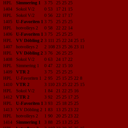
HPL
Simmering 1
3
75
25
25
25
1404
Sokol V/2
0
53
17
21
15
HPL
Sokol V/2
0
56
22
17
17
1405
U-Favoriten 1
3
75
25
25
25
HPL
hotvolleys 2
0
58
22
22
14
1406
U-Favoriten 1
3
75
25
25
25
HPL
VV Döbling 2
3
111
25
22
24
25
15
1407
hotvolleys 2
2
108
23
25
26
23
11
HPL
VV Döbling 2
3
76
26
25
25
1408
Sokol V/2
0
63
24
17
22
HPL
Simmering 1
0
47
22
15
10
1409
VTR 2
3
75
25
25
25
HPL
U-Favoriten 1
2
95
25
15
25
22
8
1410
VTR 2
3
110
23
25
22
25
15
HPL
Sokol V/2
1
84
21
22
25
16
1412
VTR 2
3
92
25
25
17
25
HPL
U-Favoriten 1
3
93
25
18
25
25
1413
VV Döbling 2
1
83
13
25
23
22
HPL
hotvolleys 2
1
90
20
25
23
22
1414
Simmering 1
3
88
25
13
25
25