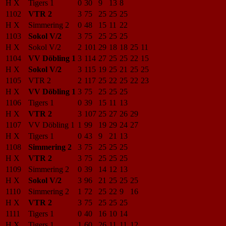
H X
Tigers 1
0
30
9
13
8
1102
VTR 2
3
75
25
25
25
H X
Simmering 2
0
48
15
11
22
1103
Sokol V/2
3
75
25
25
25
H X
Sokol V/2
2
101
29
18
18
25
11
1104
VV Döbling 1
3
114
27
25
25
22
15
H X
Sokol V/2
3
115
19
25
21
25
25
1105
VTR 2
2
117
25
22
25
22
23
H X
VV Döbling 1
3
75
25
25
25
1106
Tigers 1
0
39
15
11
13
H X
VTR 2
3
107
25
27
26
29
1107
VV Döbling 1
1
99
19
29
24
27
H X
Tigers 1
0
43
9
21
13
1108
Simmering 2
3
75
25
25
25
H X
VTR 2
3
75
25
25
25
1109
Simmering 2
0
39
14
12
13
H X
Sokol V/2
3
96
21
25
25
25
1110
Simmering 2
1
72
25
22
9
16
H X
VTR 2
3
75
25
25
25
1111
Tigers 1
0
40
16
10
14
H X
Tigers 1
1
60
26
11
11
12