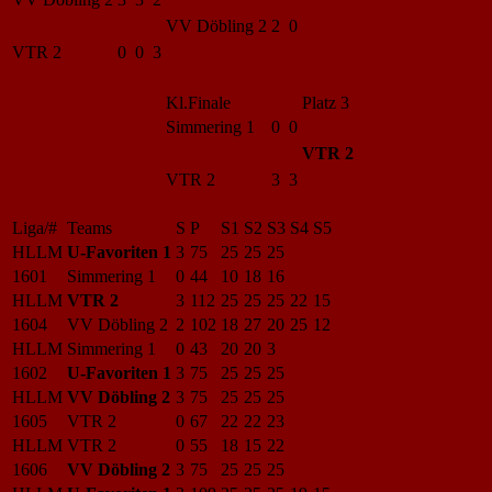
VV Döbling 2
2 0
VTR 2
0 0 3
Kl.Finale
Platz 3
Simmering 1
0 0
VTR 2
VTR 2
3 3
Liga/#
Teams
S
P
S1
S2
S3
S4
S5
HLLM
U-Favoriten 1
3
75
25
25
25
1601
Simmering 1
0
44
10
18
16
HLLM
VTR 2
3
112
25
25
25
22
15
1604
VV Döbling 2
2
102
18
27
20
25
12
HLLM
Simmering 1
0
43
20
20
3
1602
U-Favoriten 1
3
75
25
25
25
HLLM
VV Döbling 2
3
75
25
25
25
1605
VTR 2
0
67
22
22
23
HLLM
VTR 2
0
55
18
15
22
1606
VV Döbling 2
3
75
25
25
25