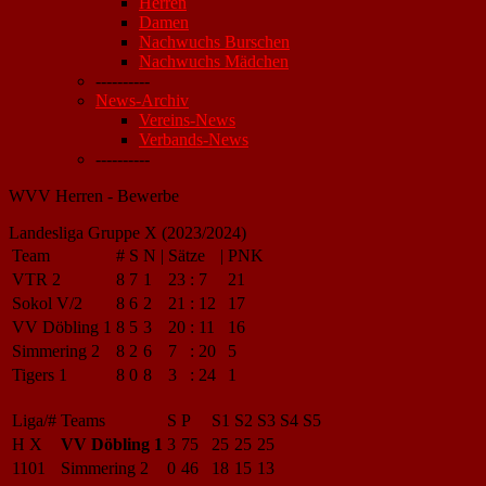
Herren
Damen
Nachwuchs Burschen
Nachwuchs Mädchen
----------
News-Archiv
Vereins-News
Verbands-News
----------
WVV Herren - Bewerbe
Landesliga Gruppe X (2023/2024)
Team
#
S
N
|
Sätze
|
PNK
VTR 2
8
7
1
23
:
7
21
Sokol V/2
8
6
2
21
:
12
17
VV Döbling 1
8
5
3
20
:
11
16
Simmering 2
8
2
6
7
:
20
5
Tigers 1
8
0
8
3
:
24
1
Liga/#
Teams
S
P
S1
S2
S3
S4
S5
H X
VV Döbling 1
3
75
25
25
25
1101
Simmering 2
0
46
18
15
13