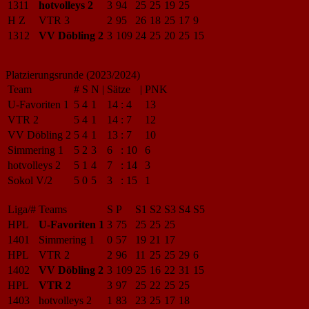
1311
hotvolleys 2
3
94
25
25
19
25
H Z
VTR 3
2
95
26
18
25
17
9
1312
VV Döbling 2
3
109
24
25
20
25
15
Platzierungsrunde (2023/2024)
Team
#
S
N
|
Sätze
|
PNK
U-Favoriten 1
5
4
1
14
:
4
13
VTR 2
5
4
1
14
:
7
12
VV Döbling 2
5
4
1
13
:
7
10
Simmering 1
5
2
3
6
:
10
6
hotvolleys 2
5
1
4
7
:
14
3
Sokol V/2
5
0
5
3
:
15
1
Liga/#
Teams
S
P
S1
S2
S3
S4
S5
HPL
U-Favoriten 1
3
75
25
25
25
1401
Simmering 1
0
57
19
21
17
HPL
VTR 2
2
96
11
25
25
29
6
1402
VV Döbling 2
3
109
25
16
22
31
15
HPL
VTR 2
3
97
25
22
25
25
1403
hotvolleys 2
1
83
23
25
17
18