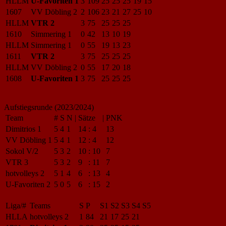
HLLM
U-Favoriten 1
3
109
25
25
25
19
15
1607
VV Döbling 2
2
106
23
21
27
25
10
HLLM
VTR 2
3
75
25
25
25
1610
Simmering 1
0
42
13
10
19
HLLM
Simmering 1
0
55
19
13
23
1611
VTR 2
3
75
25
25
25
HLLM
VV Döbling 2
0
55
17
20
18
1608
U-Favoriten 1
3
75
25
25
25
Aufstiegsrunde (2023/2024)
Team
#
S
N
|
Sätze
|
PNK
Dimitrios 1
5
4
1
14
:
4
13
VV Döbling 1
5
4
1
12
:
4
12
Sokol V/2
5
3
2
10
:
10
7
VTR 3
5
3
2
9
:
11
7
hotvolleys 2
5
1
4
6
:
13
4
U-Favoriten 2
5
0
5
6
:
15
2
Liga/#
Teams
S
P
S1
S2
S3
S4
S5
HLLA
hotvolleys 2
1
84
21
17
25
21