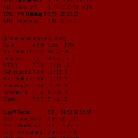
HPL
hotvolleys 2
3
107
22
20
25
25
15
1415
Sokol V/2
2
105
25
25
23
19
13
HPL
VV Döbling 2
3
75
25
25
25
1411
Simmering 1
0
61
21
19
21
Qualifikationsrunde (2023/2024)
Team
#
S
N
|
Sätze
|
PNK
VV Döbling 1
7
7
0
21
:
4
20
Dimitrios 1
7
6
1
20
:
5
18
VTR 3
7
5
2
15
:
10
15
U-Favoriten 2
7
3
4
11
:
12
9
VV Döbling 3
7
3
4
11
:
15
9
Simmering 2
7
3
4
10
:
16
8
hotvolleys 3
7
1
6
8
:
20
3
Tigers 1
7
0
7
7
:
21
2
Liga/#
Teams
S
P
S1
S2
S3
S4
S5
H Q
hotvolleys 3
0
50
20
13
17
1501
Dimitrios 1
3
75
25
25
25
H Q
VV Döbling 3
0
46
17
18
11