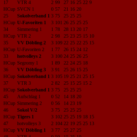
17
VTR 4
2
99
27
16
25
22
9
HCup
SVCN 1
0
57
21
16
20
25
Sokolverband 1
3
75
25
25
25
HCup
U-Favoriten 1
3
101
26
25
25
25
34
Simmering 1
1
78
28
13
20
17
HCup
VTR 2
2
98
25
23
25
15
10
35
VV Döbling 2
3
109
22
25
22
25
15
HCup
U-Favoriten 2
1
77
26
15
24
12
33
hotvolleys 2
3
100
24
25
26
25
HCup
Segromy 1
1
89
22
24
25
18
36
VV Döbling 3
3
91
25
26
15
25
HCup
Sokolverband 1
3
105
19
25
21
25
15
37
VTR 3
2
82
25
15
25
15
2
HCup
Sokolverband 1
3
75
25
25
25
45
Aufschlag 1
0
52
14
18
20
HCup
Simmering 2
0
56
14
23
19
46
Sokol V/2
3
75
25
25
25
HCup
Tigers 1
3
102
25
25
19
18
15
47
hotvolleys 3
2
104
22
19
25
25
13
HCup
VV Döbling 1
3
77
25
27
25
48
VTR 4
0
59
15
25
19