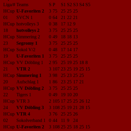
Liga/#
Teams
S
P
S1
S2
S3
S4
S5
HCup
U-Favoriten 2
3
75
25
25
25
01
SVCN 1
0
64
21
22
21
HCup
hotvolleys 3
0
38
17
12
9
18
hotvolleys 2
3
75
25
25
25
HCup
Simmering 2
0
49
18
18
13
23
Segromy 1
3
75
25
25
25
HCup
Sokol V/2
0
48
17
14
17
19
U-Favoriten 1
3
75
25
25
25
HCup
VV Döbling 1
2
95
25
19
25
18
8
21
VTR 2
3
107
23
25
19
25
15
HCup
Simmering 1
3
98
25
23
25
25
20
Aufschlag 1
1
86
23
25
17
21
HCup
VV Döbling 2
3
75
25
25
25
22
Tigers 1
0
49
19
10
20
HCup
VTR 3
2
105
17
25
25
26
12
24
VV Döbling 3
3
108
25
19
21
28
15
HCup
VTR 4
3
76
25
25
26
02
Sokolverband 1
0
44
11
9
24
HCup
U-Favoriten 2
3
108
25
25
18
25
15