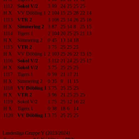
1112
Sokol V/2
3
99
24
25
25
25
H X
VV Döbling 1
2
104
15
25
28
22
14
1113
VTR 2
3
106
25
14
26
25
16
H X
Simmering 2
3
87
25
14
8
25
15
1114
Tigers 1
2
104
20
25
25
21
13
H X
Simmering 2
0
45
13
14
18
1115
VTR 2
3
75
25
25
25
H X
VV Döbling 1
2
103
25
26
22
15
15
1116
Sokol V/2
3
112
21
24
25
25
17
H X
Sokol V/2
3
75
25
25
25
1117
Tigers 1
0
59
21
17
21
H X
Simmering 2
0
35
9
11
15
1118
VV Döbling 1
3
75
25
25
25
H X
VTR 2
3
96
21
25
25
25
1119
Sokol V/2
1
75
25
12
16
22
H X
Tigers 1
0
38
18
6
14
1120
VV Döbling 1
3
75
25
25
25
Landesliga Gruppe Y (2023/2024)