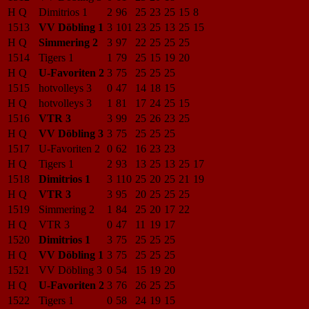
H Q
Dimitrios 1
2
96
25
23
25
15
8
1513
VV Döbling 1
3
101
23
25
13
25
15
H Q
Simmering 2
3
97
22
25
25
25
1514
Tigers 1
1
79
25
15
19
20
H Q
U-Favoriten 2
3
75
25
25
25
1515
hotvolleys 3
0
47
14
18
15
H Q
hotvolleys 3
1
81
17
24
25
15
1516
VTR 3
3
99
25
26
23
25
H Q
VV Döbling 3
3
75
25
25
25
1517
U-Favoriten 2
0
62
16
23
23
H Q
Tigers 1
2
93
13
25
13
25
17
1518
Dimitrios 1
3
110
25
20
25
21
19
H Q
VTR 3
3
95
20
25
25
25
1519
Simmering 2
1
84
25
20
17
22
H Q
VTR 3
0
47
11
19
17
1520
Dimitrios 1
3
75
25
25
25
H Q
VV Döbling 1
3
75
25
25
25
1521
VV Döbling 3
0
54
15
19
20
H Q
U-Favoriten 2
3
76
26
25
25
1522
Tigers 1
0
58
24
19
15