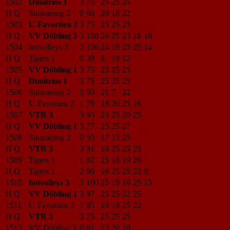
1502
Dimitrios 1
3
75
25
25
25
H Q
Simmering 2
0
60
20
18
22
1503
U-Favoriten 2
3
75
25
25
25
H Q
VV Döbling 3
3
108
26
25
23
18
16
1504
hotvolleys 3
2
106
24
18
25
25
14
H Q
Tigers 1
0
39
8
19
12
1505
VV Döbling 1
3
75
25
25
25
H Q
Dimitrios 1
3
75
25
25
25
1506
Simmering 2
0
50
21
7
22
H Q
U-Favoriten 2
1
79
18
20
25
16
1507
VTR 3
3
95
25
25
20
25
H Q
VV Döbling 1
3
77
25
25
27
1508
Simmering 2
0
55
17
13
25
H Q
VTR 3
3
91
16
25
25
25
1509
Tigers 1
1
82
25
18
19
20
H Q
Tigers 1
2
96
16
25
25
22
8
1510
hotvolleys 3
3
100
25
19
16
25
15
H Q
VV Döbling 1
3
97
25
25
22
25
1511
U-Favoriten 2
1
85
19
19
25
22
H Q
VTR 3
3
75
25
25
25
1512
VV Döbling 3
0
61
23
20
18