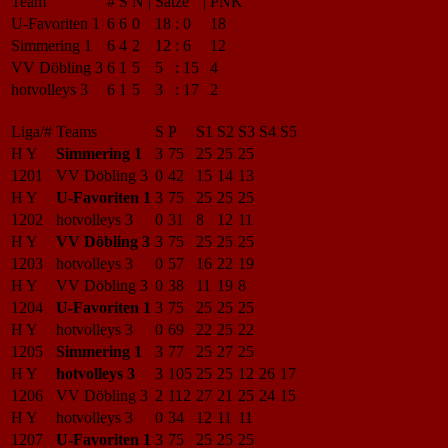
Team
#
S
N
|
Sätze
|
PNK
U-Favoriten 1
6
6
0
18
:
0
18
Simmering 1
6
4
2
12
:
6
12
VV Döbling 3
6
1
5
5
:
15
4
hotvolleys 3
6
1
5
3
:
17
2
Liga/#
Teams
S
P
S1
S2
S3
S4
S5
H Y
Simmering 1
3
75
25
25
25
1201
VV Döbling 3
0
42
15
14
13
H Y
U-Favoriten 1
3
75
25
25
25
1202
hotvolleys 3
0
31
8
12
11
H Y
VV Döbling 3
3
75
25
25
25
1203
hotvolleys 3
0
57
16
22
19
H Y
VV Döbling 3
0
38
11
19
8
1204
U-Favoriten 1
3
75
25
25
25
H Y
hotvolleys 3
0
69
22
25
22
1205
Simmering 1
3
77
25
27
25
H Y
hotvolleys 3
3
105
25
25
12
26
17
1206
VV Döbling 3
2
112
27
21
25
24
15
H Y
hotvolleys 3
0
34
12
11
11
1207
U-Favoriten 1
3
75
25
25
25