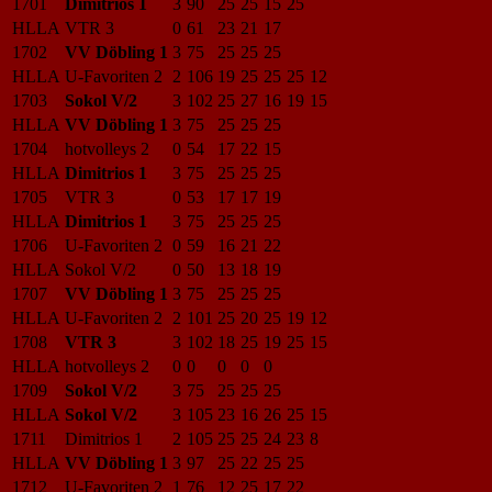
1701
Dimitrios 1
3
90
25
25
15
25
HLLA
VTR 3
0
61
23
21
17
1702
VV Döbling 1
3
75
25
25
25
HLLA
U-Favoriten 2
2
106
19
25
25
25
12
1703
Sokol V/2
3
102
25
27
16
19
15
HLLA
VV Döbling 1
3
75
25
25
25
1704
hotvolleys 2
0
54
17
22
15
HLLA
Dimitrios 1
3
75
25
25
25
1705
VTR 3
0
53
17
17
19
HLLA
Dimitrios 1
3
75
25
25
25
1706
U-Favoriten 2
0
59
16
21
22
HLLA
Sokol V/2
0
50
13
18
19
1707
VV Döbling 1
3
75
25
25
25
HLLA
U-Favoriten 2
2
101
25
20
25
19
12
1708
VTR 3
3
102
18
25
19
25
15
HLLA
hotvolleys 2
0
0
0
0
0
1709
Sokol V/2
3
75
25
25
25
HLLA
Sokol V/2
3
105
23
16
26
25
15
1711
Dimitrios 1
2
105
25
25
24
23
8
HLLA
VV Döbling 1
3
97
25
22
25
25
1712
U-Favoriten 2
1
76
12
25
17
22