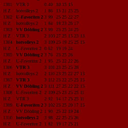
1301
VTR 3
0
40
10
15
15
H Z
hotvolleys 2
1
86
15
21
25
25
1302
U-Favoriten 2
3
99
25
25
22
27
H Z
hotvolleys 2
1
84
18
23
26
17
1303
VV Döbling 2
3
99
25
25
24
25
H Z
VTR 3
2
103
27
25
15
23
13
1304
hotvolleys 2
3
109
25
19
25
25
15
H Z
U-Favoriten 2
0
62
19
19
24
1305
VV Döbling 2
3
76
25
25
26
H Z
U-Favoriten 2
1
95
25
22
22
26
1306
VTR 3
3
101
23
25
25
28
H Z
hotvolleys 2
2
110
23
25
22
27
13
1307
VTR 3
3
112
25
22
25
25
15
H Z
VV Döbling 2
3
111
27
25
22
22
15
1308
U-Favoriten 2
2
109
25
23
25
25
11
H Z
VTR 3
2
92
14
17
25
25
11
1309
U-Favoriten 2
3
102
25
25
20
17
15
H Z
VV Döbling 2
1
90
25
22
19
24
1310
hotvolleys 2
3
98
22
25
25
26
H Z
U-Favoriten 2
1
82
19
17
25
21