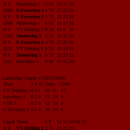
H Y
Simmering 1
0
43
10
17
16
1208
U-Favoriten 1
3
75
25
25
25
H Y
U-Favoriten 1
3
75
25
25
25
1209
Simmering 1
0
47
14
15
18
H Y
VV Döbling 3
0
33
12
6
15
1210
Simmering 1
3
75
25
25
25
H Y
U-Favoriten 1
3
75
25
25
25
1211
VV Döbling 3
0
34
10
13
11
H Y
Simmering 1
3
75
25
25
25
1212
hotvolleys 3
0
48
15
13
20
Landesliga Gruppe Z (2023/2024)
Team
#
S
N
|
Sätze
|
PNK
VV Döbling 2
6
5
1
16
:
8
13
hotvolleys 2
6
3
3
13
:
13
9
VTR 3
6
2
4
12
:
15
8
U-Favoriten 2
6
2
4
10
:
15
6
Liga/#
Teams
S
P
S1
S2
S3
S4
S5
H Z
VV Döbling 2
3
75
25
25
25