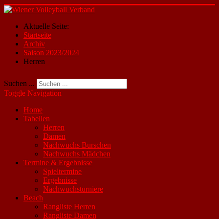
Aktuelle Seite:
Startseite
Archiv
Saison 2023/2024
Herren
Suchen ...
Toggle Navigation
Home
Tabellen
Herren
Damen
Nachwuchs Burschen
Nachwuchs Mädchen
Termine & Ergebnisse
Spieltermine
Ergebnisse
Nachwuchsturniere
Beach
Rangliste Herren
Rangliste Damen