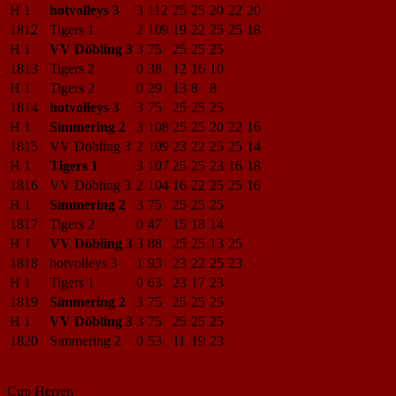
H 1
hotvolleys 3
3
112
25
25
20
22
20
1812
Tigers 1
2
109
19
22
25
25
18
H 1
VV Döbling 3
3
75
25
25
25
1813
Tigers 2
0
38
12
16
10
H 1
Tigers 2
0
29
13
8
8
1814
hotvolleys 3
3
75
25
25
25
H 1
Simmering 2
3
108
25
25
20
22
16
1815
VV Döbling 3
2
109
23
22
25
25
14
H 1
Tigers 1
3
107
25
25
23
16
18
1816
VV Döbling 3
2
104
16
22
25
25
16
H 1
Simmering 2
3
75
25
25
25
1817
Tigers 2
0
47
15
18
14
H 1
VV Döbling 3
3
88
25
25
13
25
1818
hotvolleys 3
1
93
23
22
25
23
H 1
Tigers 1
0
63
23
17
23
1819
Simmering 2
3
75
25
25
25
H 1
VV Döbling 3
3
75
25
25
25
1820
Simmering 2
0
53
11
19
23
Cup Herren