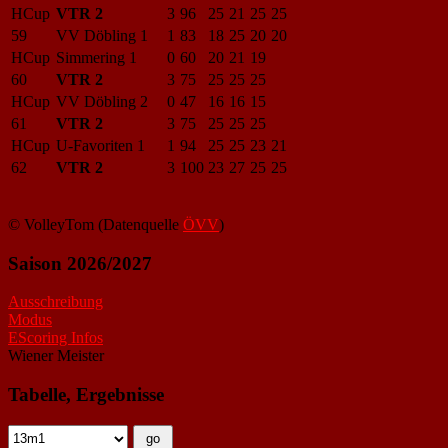
HCup
VTR 2
3
96
25
21
25
25
59
VV Döbling 1
1
83
18
25
20
20
HCup
Simmering 1
0
60
20
21
19
60
VTR 2
3
75
25
25
25
HCup
VV Döbling 2
0
47
16
16
15
61
VTR 2
3
75
25
25
25
HCup
U-Favoriten 1
1
94
25
25
23
21
62
VTR 2
3
100
23
27
25
25
© VolleyTom (Datenquelle
ÖVV
)
Saison 2026/2027
Ausschreibung
Modus
EScoring Infos
Wiener Meister
Tabelle, Ergebnisse