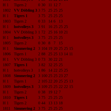
H 1
Tigers 2
0
30
11
12
7
1802
VV Döbling 3
3
75
25
25
25
H 1
Tigers 1
3
75
25
25
25
1803
Tigers 2
0
33
14
6
13
H 1
hotvolleys 3
3
91
16
25
25
25
1804
VV Döbling 3
1
72
25
16
10
21
H 1
hotvolleys 3
3
75
25
25
25
1805
Tigers 2
0
30
8
7
15
H 1
Simmering 2
3
104
19
20
25
25
15
1806
Tigers 1
2
88
25
25
13
14
11
H 1
VV Döbling 3
0
73
30
22
21
1807
Tigers 1
3
82
32
25
25
H 1
hotvolleys 3
1
86
14
22
25
25
1808
Simmering 2
3
100
25
25
23
27
H 1
Tigers 1
2
105
22
20
25
25
13
1809
hotvolleys 3
3
109
25
25
22
22
15
H 1
Tigers 2
0
38
19
12
7
1810
Tigers 1
3
75
25
25
25
H 1
Tigers 2
0
44
13
13
18
1811
Simmering 2
3
75
25
25
25