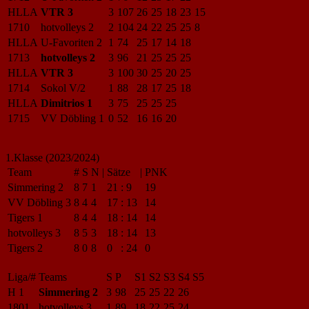
HLLA
VTR 3
3
107
26
25
18
23
15
1710
hotvolleys 2
2
104
24
22
25
25
8
HLLA
U-Favoriten 2
1
74
25
17
14
18
1713
hotvolleys 2
3
96
21
25
25
25
HLLA
VTR 3
3
100
30
25
20
25
1714
Sokol V/2
1
88
28
17
25
18
HLLA
Dimitrios 1
3
75
25
25
25
1715
VV Döbling 1
0
52
16
16
20
1.Klasse (2023/2024)
Team
#
S
N
|
Sätze
|
PNK
Simmering 2
8
7
1
21
:
9
19
VV Döbling 3
8
4
4
17
:
13
14
Tigers 1
8
4
4
18
:
14
14
hotvolleys 3
8
5
3
18
:
14
13
Tigers 2
8
0
8
0
:
24
0
Liga/#
Teams
S
P
S1
S2
S3
S4
S5
H 1
Simmering 2
3
98
25
25
22
26
1801
hotvolleys 3
1
89
18
22
25
24