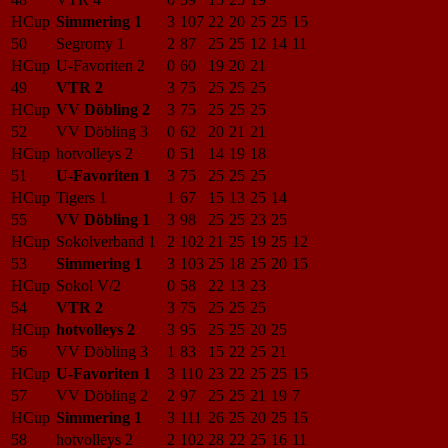
HCup
Simmering 1
3
107
22
20
25
25
15
50
Segromy 1
2
87
25
25
12
14
11
HCup
U-Favoriten 2
0
60
19
20
21
49
VTR 2
3
75
25
25
25
HCup
VV Döbling 2
3
75
25
25
25
52
VV Döbling 3
0
62
20
21
21
HCup
hotvolleys 2
0
51
14
19
18
51
U-Favoriten 1
3
75
25
25
25
HCup
Tigers 1
1
67
15
13
25
14
55
VV Döbling 1
3
98
25
25
23
25
HCup
Sokolverband 1
2
102
21
25
19
25
12
53
Simmering 1
3
103
25
18
25
20
15
HCup
Sokol V/2
0
58
22
13
23
54
VTR 2
3
75
25
25
25
HCup
hotvolleys 2
3
95
25
25
20
25
56
VV Döbling 3
1
83
15
22
25
21
HCup
U-Favoriten 1
3
110
23
22
25
25
15
57
VV Döbling 2
2
97
25
25
21
19
7
HCup
Simmering 1
3
111
26
25
20
25
15
58
hotvolleys 2
2
102
28
22
25
16
11