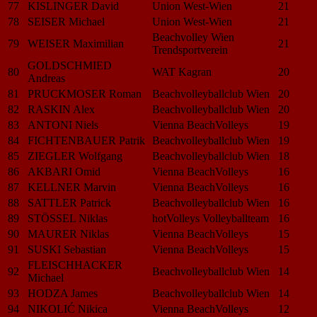
77
KISLINGER David
Union West-Wien
21
78
SEISER Michael
Union West-Wien
21
Beachvolley Wien
79
WEISER Maximilian
21
Trendsportverein
GOLDSCHMIED
80
WAT Kagran
20
Andreas
81
PRUCKMOSER Roman
Beachvolleyballclub Wien
20
82
RASKIN Alex
Beachvolleyballclub Wien
20
83
ANTONI Niels
Vienna BeachVolleys
19
84
FICHTENBAUER Patrik
Beachvolleyballclub Wien
19
85
ZIEGLER Wolfgang
Beachvolleyballclub Wien
18
86
AKBARI Omid
Vienna BeachVolleys
16
87
KELLNER Marvin
Vienna BeachVolleys
16
88
SATTLER Patrick
Beachvolleyballclub Wien
16
89
STÖSSEL Niklas
hotVolleys Volleyballteam
16
90
MAURER Niklas
Vienna BeachVolleys
15
91
SUSKI Sebastian
Vienna BeachVolleys
15
FLEISCHHACKER
92
Beachvolleyballclub Wien
14
Michael
93
HODZA James
Beachvolleyballclub Wien
14
94
NIKOLIĆ Nikica
Vienna BeachVolleys
12