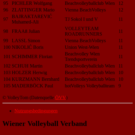
95
PICHLER Wolfgang
Beachvolleyballclub Wien
12
96
ZLATTINGER Mario
Vienna BeachVolleys
12
BAJRAKTAREVIĆ
97
TJ Sokol I und V
11
Muhamed-Ali
VOLLEYTEAM
98
FRAAß Julian
11
ROADRUNNERS
99
LASSL Simon
Vienna BeachVolleys
11
100
NIKOLIĆ Boris
Union West-Wien
11
Beachvolley Wien
101
SCHIMMER Florian
11
Trendsportverein
102
SCHUH Martin
Beachvolleyballclub Wien
11
103
HOLZER Herwig
Beachvolleyballclub Wien
10
104
KURZMANN Bernhard
Beachvolleyballclub Wien
10
105
MADERBÖCK Paul
hotVolleys Volleyballteam
9
© VolleyTom (Datenquelle
ÖVV
)
Nutzungsbedingungen
Wiener Volleyball Verband