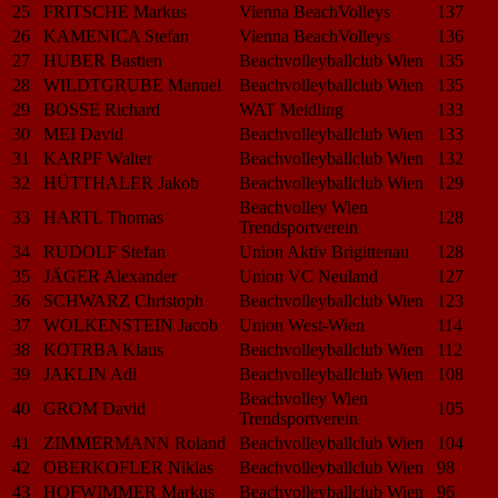
25
FRITSCHE Markus
Vienna BeachVolleys
137
26
KAMENICA Stefan
Vienna BeachVolleys
136
27
HUBER Bastien
Beachvolleyballclub Wien
135
28
WILDTGRUBE Manuel
Beachvolleyballclub Wien
135
29
BOSSE Richard
WAT Meidling
133
30
MEI David
Beachvolleyballclub Wien
133
31
KARPF Walter
Beachvolleyballclub Wien
132
32
HÜTTHALER Jakob
Beachvolleyballclub Wien
129
Beachvolley Wien
33
HARTL Thomas
128
Trendsportverein
34
RUDOLF Stefan
Union Aktiv Brigittenau
128
35
JÄGER Alexander
Union VC Neuland
127
36
SCHWARZ Christoph
Beachvolleyballclub Wien
123
37
WOLKENSTEIN Jacob
Union West-Wien
114
38
KOTRBA Klaus
Beachvolleyballclub Wien
112
39
JAKLIN Adi
Beachvolleyballclub Wien
108
Beachvolley Wien
40
GROM David
105
Trendsportverein
41
ZIMMERMANN Roland
Beachvolleyballclub Wien
104
42
OBERKOFLER Niklas
Beachvolleyballclub Wien
98
43
HOFWIMMER Markus
Beachvolleyballclub Wien
96