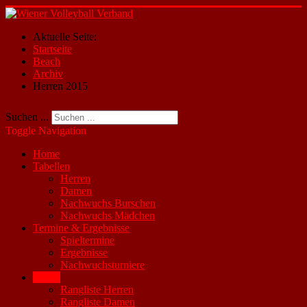
Aktuelle Seite:
Startseite
Beach
Archiv
Herren 2015
Suchen ...
Toggle Navigation
Home
Tabellen
Herren
Damen
Nachwuchs Burschen
Nachwuchs Mädchen
Termine & Ergebnisse
Spieltermine
Ergebnisse
Nachwuchsturniere
Beach
Rangliste Herren
Rangliste Damen