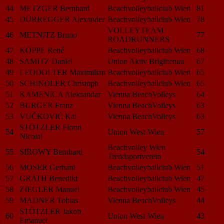
44
METZGER Bernhard
Beachvolleyballclub Wien
81
45
DÜRREGGER Alexander
Beachvolleyballclub Wien
78
VOLLEYTEAM
46
METNITZ Bruno
77
ROADRUNNERS
47
KÖPPE René
Beachvolleyballclub Wien
68
48
SAMITZ Daniel
Union Aktiv Brigittenau
67
49
LEODOLTER Maximilian
Beachvolleyballclub Wien
65
50
SCHINDLER Christoph
Beachvolleyballclub Wien
65
51
KAMENICA Aleksandar
Vienna BeachVolleys
64
52
BURGER Franz
Vienna BeachVolleys
63
53
VUČKOVIĆ Kai
Vienna BeachVolleys
63
STÖTZLER Florin
54
Union West-Wien
57
Nicolai
Beachvolley Wien
55
SIROWY Bernhard
54
Trendsportverein
56
MOSER Gerhard
Beachvolleyballclub Wien
51
57
GRATH Benedikt
Beachvolleyballclub Wien
47
58
ZIEGLER Manuel
Beachvolleyballclub Wien
45
59
MADNER Tobias
Vienna BeachVolleys
44
STÖTZLER Jakob
60
Union West-Wien
43
Emanuel