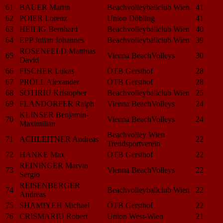
61
BAUER Martin
Beachvolleyballclub Wien
41
62
POIER Lorenz
Union Döbling
41
63
HEILIG Bernhard
Beachvolleyballclub Wien
40
64
EPP Julian Johannes
Beachvolleyballclub Wien
39
ROSENFELD Matthias
65
Vienna BeachVolleys
30
David
66
FISCHER Lukas
ÖTB Gersthof
28
67
PRÖLL Alexander
ÖTB Gersthof
28
68
SOTIRIU Kristopher
Beachvolleyballclub Wien
25
69
FLANDORFER Ralph
Vienna BeachVolleys
24
KLINSER Benjamin-
70
Vienna BeachVolleys
24
Maximilian
Beachvolley Wien
71
ACHLEITNER Andreas
22
Trendsportverein
72
HANKE Max
ÖTB Gersthof
22
REININGER Marvin
73
Vienna BeachVolleys
22
Sergio
REISENBERGER
74
Beachvolleyballclub Wien
22
Andreas
75
SHAMIYEH Michael
ÖTB Gersthof
22
76
CRISMARIU Robert
Union West-Wien
21