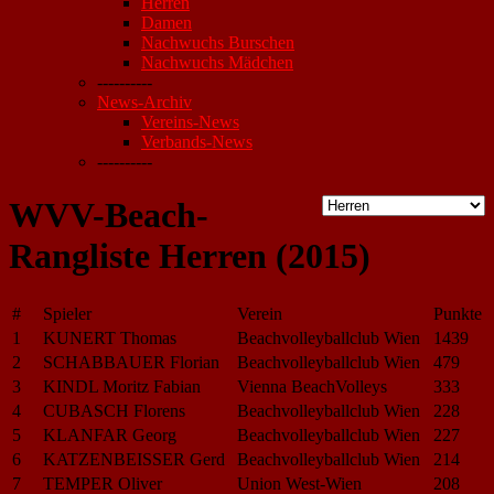
Herren
Damen
Nachwuchs Burschen
Nachwuchs Mädchen
----------
News-Archiv
Vereins-News
Verbands-News
----------
WVV-Beach-
Rangliste Herren (2015)
#
Spieler
Verein
Punkte
1
KUNERT Thomas
Beachvolleyballclub Wien
1439
2
SCHABBAUER Florian
Beachvolleyballclub Wien
479
3
KINDL Moritz Fabian
Vienna BeachVolleys
333
4
CUBASCH Florens
Beachvolleyballclub Wien
228
5
KLANFAR Georg
Beachvolleyballclub Wien
227
6
KATZENBEISSER Gerd
Beachvolleyballclub Wien
214
7
TEMPER Oliver
Union West-Wien
208