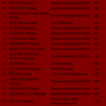
8
EGGER Daniel
Beachvolleyballclub Wien
198
9
TAUBER Manuel
Beachvolleyballclub Wien
191
MOHAMED Tarek Mohie
10
Beachvolleyballclub Wien
186
El-Din
11
RIEDER Dominik
WAT Meidling
185
12
HUEBL Stephan
Beachvolleyballclub Wien
180
13
STÖGER Philipp
Beachvolleyballclub Wien
171
14
CUBASCH Onno
Beachvolleyballclub Wien
163
15
MÖSSMER Andreas
Beachvolleyballclub Wien
159
16
MÖSSLACHER Jakob
Beachvolleyballclub Wien
157
BAUMGARTNER-
17
Beachvolleyballclub Wien
156
JURKO Stephan
18
HÜBNER Axel
ÖTB Gersthof
155
19
GUTLEBER Roman
WAT Meidling
154
20
ŠELEM Matej
Union Aktiv Brigittenau
150
OBERLEITHNER
21
Beachvolleyballclub Wien
148
Eduard
22
EMINGER Herbert
Beachvolleyballclub Wien
144
23
STEINMETZ Christoph
Beachvolleyballclub Wien
144
Beachvolley Wien
24
ERTL Wolfgang
143
Trendsportverein