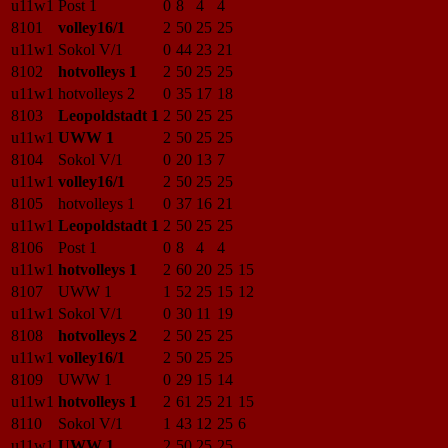
u11w1
Post 1
0
8
4
4
8101
volley16/1
2
50
25
25
u11w1
Sokol V/1
0
44
23
21
8102
hotvolleys 1
2
50
25
25
u11w1
hotvolleys 2
0
35
17
18
8103
Leopoldstadt 1
2
50
25
25
u11w1
UWW 1
2
50
25
25
8104
Sokol V/1
0
20
13
7
u11w1
volley16/1
2
50
25
25
8105
hotvolleys 1
0
37
16
21
u11w1
Leopoldstadt 1
2
50
25
25
8106
Post 1
0
8
4
4
u11w1
hotvolleys 1
2
60
20
25
15
8107
UWW 1
1
52
25
15
12
u11w1
Sokol V/1
0
30
11
19
8108
hotvolleys 2
2
50
25
25
u11w1
volley16/1
2
50
25
25
8109
UWW 1
0
29
15
14
u11w1
hotvolleys 1
2
61
25
21
15
8110
Sokol V/1
1
43
12
25
6
u11w1
UWW 1
2
50
25
25