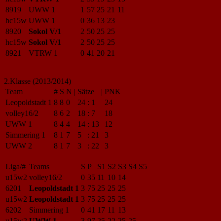
8919
UWW 1
1
57
25
21
11
hc15w
UWW 1
0
36
13
23
8920
Sokol V/1
2
50
25
25
hc15w
Sokol V/1
2
50
25
25
8921
VTRW 1
0
41
20
21
2.Klasse (2013/2014)
Team
#
S
N
|
Sätze
|
PNK
Leopoldstadt 1
8
8
0
24
:
1
24
volley16/2
8
6
2
18
:
7
18
UWW 1
8
4
4
14
:
13
12
Simmering 1
8
1
7
5
:
21
3
UWW 2
8
1
7
3
:
22
3
Liga/#
Teams
S
P
S1
S2
S3
S4
S5
u15w2
volley16/2
0
35
11
10
14
6201
Leopoldstadt 1
3
75
25
25
25
u15w2
Leopoldstadt 1
3
75
25
25
25
6202
Simmering 1
0
41
17
11
13
u15w2
UWW 1
3
97
25
22
25
25