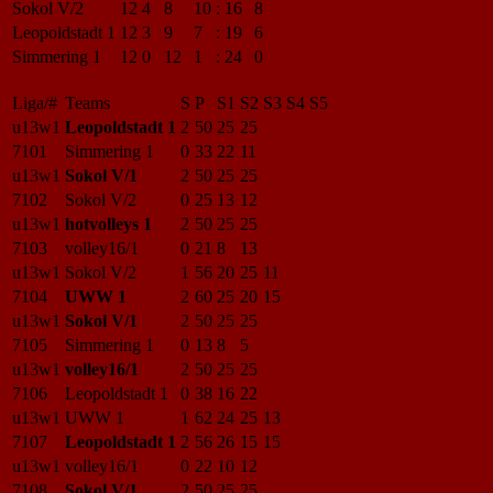
Sokol V/2
12
4
8
10
:
16
8
Leopoldstadt 1
12
3
9
7
:
19
6
Simmering 1
12
0
12
1
:
24
0
Liga/#
Teams
S
P
S1
S2
S3
S4
S5
u13w1
Leopoldstadt 1
2
50
25
25
7101
Simmering 1
0
33
22
11
u13w1
Sokol V/1
2
50
25
25
7102
Sokol V/2
0
25
13
12
u13w1
hotvolleys 1
2
50
25
25
7103
volley16/1
0
21
8
13
u13w1
Sokol V/2
1
56
20
25
11
7104
UWW 1
2
60
25
20
15
u13w1
Sokol V/1
2
50
25
25
7105
Simmering 1
0
13
8
5
u13w1
volley16/1
2
50
25
25
7106
Leopoldstadt 1
0
38
16
22
u13w1
UWW 1
1
62
24
25
13
7107
Leopoldstadt 1
2
56
26
15
15
u13w1
volley16/1
0
22
10
12
7108
Sokol V/1
2
50
25
25