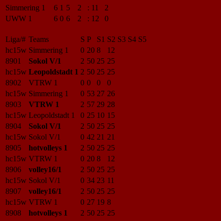
Simmering 1
6
1
5
2
:
11
2
UWW 1
6
0
6
2
:
12
0
Liga/#
Teams
S
P
S1
S2
S3
S4
S5
hc15w
Simmering 1
0
20
8
12
8901
Sokol V/1
2
50
25
25
hc15w
Leopoldstadt 1
2
50
25
25
8902
VTRW 1
0
0
0
0
hc15w
Simmering 1
0
53
27
26
8903
VTRW 1
2
57
29
28
hc15w
Leopoldstadt 1
0
25
10
15
8904
Sokol V/1
2
50
25
25
hc15w
Sokol V/1
0
42
21
21
8905
hotvolleys 1
2
50
25
25
hc15w
VTRW 1
0
20
8
12
8906
volley16/1
2
50
25
25
hc15w
Sokol V/1
0
34
23
11
8907
volley16/1
2
50
25
25
hc15w
VTRW 1
0
27
19
8
8908
hotvolleys 1
2
50
25
25