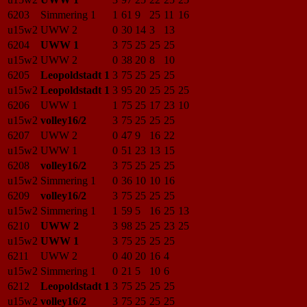
6203
Simmering 1
1
61
9
25
11
16
u15w2
UWW 2
0
30
14
3
13
6204
UWW 1
3
75
25
25
25
u15w2
UWW 2
0
38
20
8
10
6205
Leopoldstadt 1
3
75
25
25
25
u15w2
Leopoldstadt 1
3
95
20
25
25
25
6206
UWW 1
1
75
25
17
23
10
u15w2
volley16/2
3
75
25
25
25
6207
UWW 2
0
47
9
16
22
u15w2
UWW 1
0
51
23
13
15
6208
volley16/2
3
75
25
25
25
u15w2
Simmering 1
0
36
10
10
16
6209
volley16/2
3
75
25
25
25
u15w2
Simmering 1
1
59
5
16
25
13
6210
UWW 2
3
98
25
25
23
25
u15w2
UWW 1
3
75
25
25
25
6211
UWW 2
0
40
20
16
4
u15w2
Simmering 1
0
21
5
10
6
6212
Leopoldstadt 1
3
75
25
25
25
u15w2
volley16/2
3
75
25
25
25