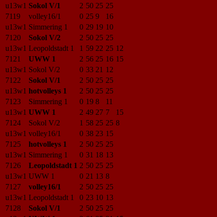
u13w1
Sokol V/1
2
50
25
25
7119
volley16/1
0
25
9
16
u13w1
Simmering 1
0
29
19
10
7120
Sokol V/2
2
50
25
25
u13w1
Leopoldstadt 1
1
59
22
25
12
7121
UWW 1
2
56
25
16
15
u13w1
Sokol V/2
0
33
21
12
7122
Sokol V/1
2
50
25
25
u13w1
hotvolleys 1
2
50
25
25
7123
Simmering 1
0
19
8
11
u13w1
UWW 1
2
49
27
7
15
7124
Sokol V/2
1
58
25
25
8
u13w1
volley16/1
0
38
23
15
7125
hotvolleys 1
2
50
25
25
u13w1
Simmering 1
0
31
18
13
7126
Leopoldstadt 1
2
50
25
25
u13w1
UWW 1
0
21
13
8
7127
volley16/1
2
50
25
25
u13w1
Leopoldstadt 1
0
23
10
13
7128
Sokol V/1
2
50
25
25