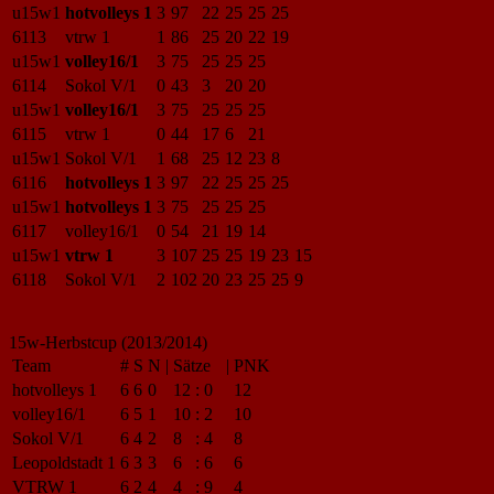
u15w1
hotvolleys 1
3
97
22
25
25
25
6113
vtrw 1
1
86
25
20
22
19
u15w1
volley16/1
3
75
25
25
25
6114
Sokol V/1
0
43
3
20
20
u15w1
volley16/1
3
75
25
25
25
6115
vtrw 1
0
44
17
6
21
u15w1
Sokol V/1
1
68
25
12
23
8
6116
hotvolleys 1
3
97
22
25
25
25
u15w1
hotvolleys 1
3
75
25
25
25
6117
volley16/1
0
54
21
19
14
u15w1
vtrw 1
3
107
25
25
19
23
15
6118
Sokol V/1
2
102
20
23
25
25
9
15w-Herbstcup (2013/2014)
Team
#
S
N
|
Sätze
|
PNK
hotvolleys 1
6
6
0
12
:
0
12
volley16/1
6
5
1
10
:
2
10
Sokol V/1
6
4
2
8
:
4
8
Leopoldstadt 1
6
3
3
6
:
6
6
VTRW 1
6
2
4
4
:
9
4