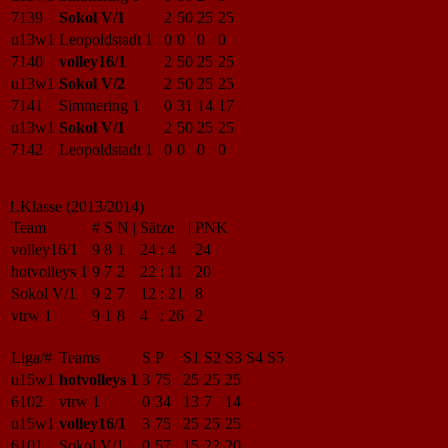
7139
Sokol V/1
2
50
25
25
u13w1
Leopoldstadt 1
0
0
0
0
7140
volley16/1
2
50
25
25
u13w1
Sokol V/2
2
50
25
25
7141
Simmering 1
0
31
14
17
u13w1
Sokol V/1
2
50
25
25
7142
Leopoldstadt 1
0
0
0
0
1.Klasse (2013/2014)
Team
#
S
N
|
Sätze
|
PNK
volley16/1
9
8
1
24
:
4
24
hotvolleys 1
9
7
2
22
:
11
20
Sokol V/1
9
2
7
12
:
21
8
vtrw 1
9
1
8
4
:
26
2
Liga/#
Teams
S
P
S1
S2
S3
S4
S5
u15w1
hotvolleys 1
3
75
25
25
25
6102
vtrw 1
0
34
13
7
14
u15w1
volley16/1
3
75
25
25
25
6101
Sokol V/1
0
57
15
22
20