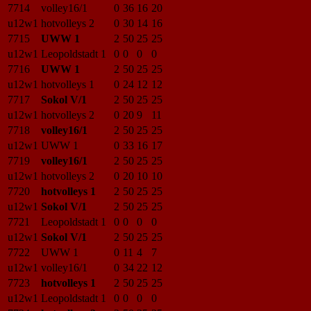
7714
volley16/1
0
36
16
20
u12w1
hotvolleys 2
0
30
14
16
7715
UWW 1
2
50
25
25
u12w1
Leopoldstadt 1
0
0
0
0
7716
UWW 1
2
50
25
25
u12w1
hotvolleys 1
0
24
12
12
7717
Sokol V/1
2
50
25
25
u12w1
hotvolleys 2
0
20
9
11
7718
volley16/1
2
50
25
25
u12w1
UWW 1
0
33
16
17
7719
volley16/1
2
50
25
25
u12w1
hotvolleys 2
0
20
10
10
7720
hotvolleys 1
2
50
25
25
u12w1
Sokol V/1
2
50
25
25
7721
Leopoldstadt 1
0
0
0
0
u12w1
Sokol V/1
2
50
25
25
7722
UWW 1
0
11
4
7
u12w1
volley16/1
0
34
22
12
7723
hotvolleys 1
2
50
25
25
u12w1
Leopoldstadt 1
0
0
0
0