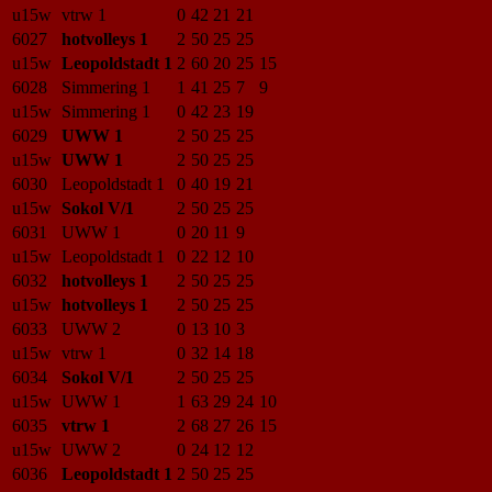
u15w
vtrw 1
0
42
21
21
6027
hotvolleys 1
2
50
25
25
u15w
Leopoldstadt 1
2
60
20
25
15
6028
Simmering 1
1
41
25
7
9
u15w
Simmering 1
0
42
23
19
6029
UWW 1
2
50
25
25
u15w
UWW 1
2
50
25
25
6030
Leopoldstadt 1
0
40
19
21
u15w
Sokol V/1
2
50
25
25
6031
UWW 1
0
20
11
9
u15w
Leopoldstadt 1
0
22
12
10
6032
hotvolleys 1
2
50
25
25
u15w
hotvolleys 1
2
50
25
25
6033
UWW 2
0
13
10
3
u15w
vtrw 1
0
32
14
18
6034
Sokol V/1
2
50
25
25
u15w
UWW 1
1
63
29
24
10
6035
vtrw 1
2
68
27
26
15
u15w
UWW 2
0
24
12
12
6036
Leopoldstadt 1
2
50
25
25