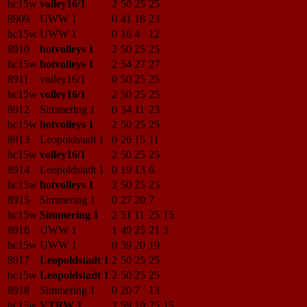
hc15w
volley16/1
2
50
25
25
8909
UWW 1
0
41
18
23
hc15w
UWW 1
0
16
4
12
8910
hotvolleys 1
2
50
25
25
hc15w
hotvolleys 1
2
54
27
27
8911
volley16/1
0
50
25
25
hc15w
volley16/1
2
50
25
25
8912
Simmering 1
0
34
11
23
hc15w
hotvolleys 1
2
50
25
25
8913
Leopoldstadt 1
0
26
15
11
hc15w
volley16/1
2
50
25
25
8914
Leopoldstadt 1
0
19
13
6
hc15w
hotvolleys 1
2
50
25
25
8915
Simmering 1
0
27
20
7
hc15w
Simmering 1
2
51
11
25
15
8916
UWW 1
1
49
25
21
3
hc15w
UWW 1
0
39
20
19
8917
Leopoldstadt 1
2
50
25
25
hc15w
Leopoldstadt 1
2
50
25
25
8918
Simmering 1
0
20
7
13
hc15w
VTRW 1
2
59
19
25
15