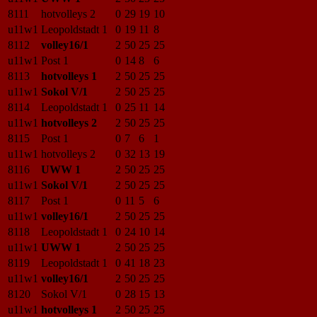
8111
hotvolleys 2
0
29
19
10
u11w1
Leopoldstadt 1
0
19
11
8
8112
volley16/1
2
50
25
25
u11w1
Post 1
0
14
8
6
8113
hotvolleys 1
2
50
25
25
u11w1
Sokol V/1
2
50
25
25
8114
Leopoldstadt 1
0
25
11
14
u11w1
hotvolleys 2
2
50
25
25
8115
Post 1
0
7
6
1
u11w1
hotvolleys 2
0
32
13
19
8116
UWW 1
2
50
25
25
u11w1
Sokol V/1
2
50
25
25
8117
Post 1
0
11
5
6
u11w1
volley16/1
2
50
25
25
8118
Leopoldstadt 1
0
24
10
14
u11w1
UWW 1
2
50
25
25
8119
Leopoldstadt 1
0
41
18
23
u11w1
volley16/1
2
50
25
25
8120
Sokol V/1
0
28
15
13
u11w1
hotvolleys 1
2
50
25
25