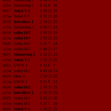
u15w
Simmering 1
0
22
6
16
6017
Sokol V/1
2
50
25
25
u15w
Sokol V/1
0
35
15
20
6018
hotvolleys 1
2
50
25
25
u15w
Simmering 1
0
26
12
14
6019
volley16/1
2
50
25
25
u15w
volley16/1
2
50
25
25
6020
volley16/2
0
21
7
14
u15w
volley16/2
0
40
23
17
6021
Simmering 1
2
50
25
25
u15w
Sokol V/1
2
50
25
25
6022
UWW 2
0
13
6
7
u15w
volley16/1
0
43
20
23
6023
vtrw 1
2
50
25
25
u15w
UWW 2
0
21
8
13
6024
volley16/2
2
50
25
25
u15w
hotvolleys 1
2
50
25
25
6025
volley16/1
0
33
13
20
u15w
volley16/2
0
27
7
20
6026
Sokol V/1
2
50
25
25