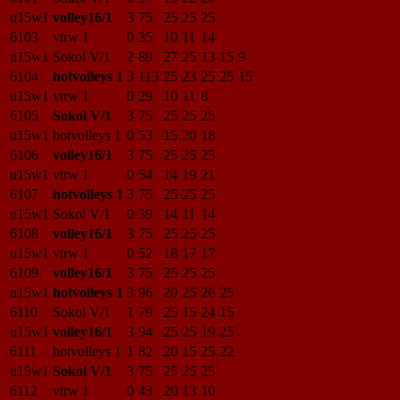
u15w1
volley16/1
3
75
25
25
25
6103
vtrw 1
0
35
10
11
14
u15w1
Sokol V/1
2
89
27
25
13
15
9
6104
hotvolleys 1
3
113
25
23
25
25
15
u15w1
vtrw 1
0
29
10
11
8
6105
Sokol V/1
3
75
25
25
25
u15w1
hotvolleys 1
0
53
15
20
18
6106
volley16/1
3
75
25
25
25
u15w1
vtrw 1
0
54
14
19
21
6107
hotvolleys 1
3
75
25
25
25
u15w1
Sokol V/1
0
39
14
11
14
6108
volley16/1
3
75
25
25
25
u15w1
vtrw 1
0
52
18
17
17
6109
volley16/1
3
75
25
25
25
u15w1
hotvolleys 1
3
96
20
25
26
25
6110
Sokol V/1
1
79
25
15
24
15
u15w1
volley16/1
3
94
25
25
19
25
6111
hotvolleys 1
1
82
20
15
25
22
u15w1
Sokol V/1
3
75
25
25
25
6112
vtrw 1
0
43
20
13
10