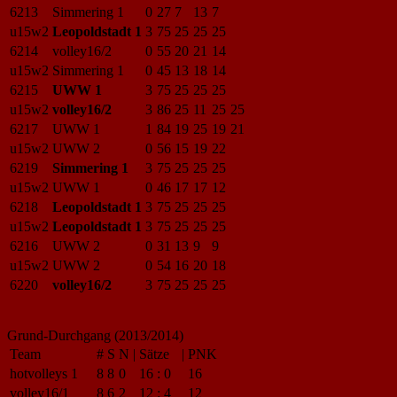
6213
Simmering 1
0
27
7
13
7
u15w2
Leopoldstadt 1
3
75
25
25
25
6214
volley16/2
0
55
20
21
14
u15w2
Simmering 1
0
45
13
18
14
6215
UWW 1
3
75
25
25
25
u15w2
volley16/2
3
86
25
11
25
25
6217
UWW 1
1
84
19
25
19
21
u15w2
UWW 2
0
56
15
19
22
6219
Simmering 1
3
75
25
25
25
u15w2
UWW 1
0
46
17
17
12
6218
Leopoldstadt 1
3
75
25
25
25
u15w2
Leopoldstadt 1
3
75
25
25
25
6216
UWW 2
0
31
13
9
9
u15w2
UWW 2
0
54
16
20
18
6220
volley16/2
3
75
25
25
25
Grund-Durchgang (2013/2014)
Team
#
S
N
|
Sätze
|
PNK
hotvolleys 1
8
8
0
16
:
0
16
volley16/1
8
6
2
12
:
4
12