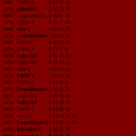
6006
UWW 2
0
32
17
15
u15w
volley16/1
2
50
25
25
6007
Leopoldstadt 1
0
30
9
21
u15w
UWW 2
0
26
7
19
6008
vtrw 1
2
50
25
25
u15w
Leopoldstadt 1
2
50
25
25
6009
Sokol V/1
0
40
19
21
u15w
UWW 2
0
13
7
6
6010
volley16/1
2
50
25
25
u15w
volley16/2
0
31
19
12
6011
vtrw 1
2
50
25
25
u15w
UWW 1
2
50
25
25
6012
UWW 2
0
23
17
6
u15w
Leopoldstadt 1
2
50
25
25
6013
volley16/2
0
26
16
10
u15w
volley16/1
2
53
28
25
6014
UWW 1
0
44
26
18
u15w
vtrw 1
1
54
19
25
10
6015
Leopoldstadt 1
2
61
25
21
15
u15w
hotvolleys 1
2
50
25
25
6016
Simmering 1
0
34
19
15