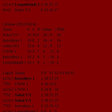
u11w1
Leopoldstadt 1
2
50
25
25
8142
Sokol V/1
0
33
16
17
1.Klasse (2013/2014)
Team
#
S
N
|
Sätze
|
PNK
Sokol V/1
10
10
0
20
:
0
20
hotvolleys 1
10
8
2
16
:
4
16
volley16/1
10
6
4
12
:
8
12
UWW 1
10
3
7
6
:
15
6
hotvolleys 2
10
2
8
5
:
16
4
Leopoldstadt 1
10
1
9
2
:
18
2
Liga/#
Teams
S
P
S1
S2
S3
S4
S5
u12w1
hotvolleys 1
2
50
25
25
7701
UWW 1
0
16
10
6
u12w1
UWW 1
0
24
8
16
7702
Sokol V/1
2
50
25
25
u12w1
Sokol V/1
2
50
25
25
7703
hotvolleys 1
0
22
10
12
u12w1
Leopoldstadt 1
0
0
0
0