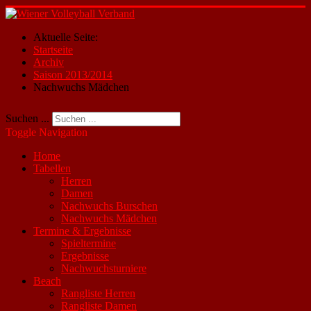
Aktuelle Seite:
Startseite
Archiv
Saison 2013/2014
Nachwuchs Mädchen
Suchen ...
Toggle Navigation
Home
Tabellen
Herren
Damen
Nachwuchs Burschen
Nachwuchs Mädchen
Termine & Ergebnisse
Spieltermine
Ergebnisse
Nachwuchsturniere
Beach
Rangliste Herren
Rangliste Damen