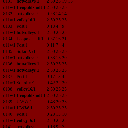
8131
hotvolleys 1
2
59
25
19
15
u11w1
Leopoldstadt 1
2
50
25
25
8132
hotvolleys 2
0
28
14
14
u11w1
volley16/1
2
50
25
25
8133
Post 1
0
13
4
9
u11w1
hotvolleys 1
2
50
25
25
8134
Leopoldstadt 1
0
37
16
21
u11w1
Post 1
0
11
7
4
8135
Sokol V/1
2
50
25
25
u11w1
hotvolleys 2
0
33
13
20
8136
hotvolleys 1
2
50
25
25
u11w1
hotvolleys 1
2
50
25
25
8137
Post 1
0
17
13
4
u11w1
Sokol V/1
0
42
22
20
8138
volley16/1
2
50
25
25
u11w1
Leopoldstadt 1
2
50
25
25
8139
UWW 1
0
43
20
23
u11w1
UWW 1
2
50
25
25
8140
Post 1
0
23
13
10
u11w1
volley16/1
2
50
25
25
8141
hotvolleys 2
0
16
9
7