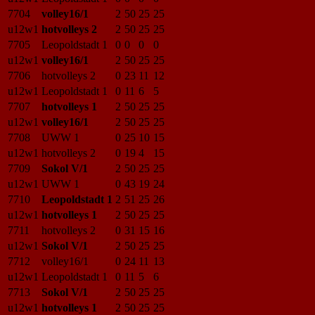
7704
volley16/1
2
50
25
25
u12w1
hotvolleys 2
2
50
25
25
7705
Leopoldstadt 1
0
0
0
0
u12w1
volley16/1
2
50
25
25
7706
hotvolleys 2
0
23
11
12
u12w1
Leopoldstadt 1
0
11
6
5
7707
hotvolleys 1
2
50
25
25
u12w1
volley16/1
2
50
25
25
7708
UWW 1
0
25
10
15
u12w1
hotvolleys 2
0
19
4
15
7709
Sokol V/1
2
50
25
25
u12w1
UWW 1
0
43
19
24
7710
Leopoldstadt 1
2
51
25
26
u12w1
hotvolleys 1
2
50
25
25
7711
hotvolleys 2
0
31
15
16
u12w1
Sokol V/1
2
50
25
25
7712
volley16/1
0
24
11
13
u12w1
Leopoldstadt 1
0
11
5
6
7713
Sokol V/1
2
50
25
25
u12w1
hotvolleys 1
2
50
25
25