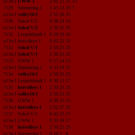
u13w1
UWW 1
2
61
25
21
15
7129
Simmering 1
1
45
13
25
7
u13w1
volley16/1
2
51
26
25
7130
Sokol V/2
0
38
24
14
u13w1
Sokol V/2
2
50
25
25
7131
Leopoldstadt 1
0
29
19
10
u13w1
hotvolleys 1
0
43
22
21
7132
Sokol V/1
2
50
25
25
u13w1
Sokol V/1
2
50
25
25
7133
UWW 1
0
27
14
13
u13w1
Simmering 1
0
33
18
15
7134
volley16/1
2
50
25
25
u13w1
Leopoldstadt 1
0
30
13
17
7135
hotvolleys 1
2
50
25
25
u13w1
volley16/1
2
50
25
25
7136
UWW 1
0
30
15
15
u13w1
hotvolleys 1
2
52
27
25
7137
Sokol V/2
0
42
25
17
u13w1
UWW 1
0
35
18
17
7138
hotvolleys 1
2
50
25
25
u13w1
Simmering 1
0
10
2
8