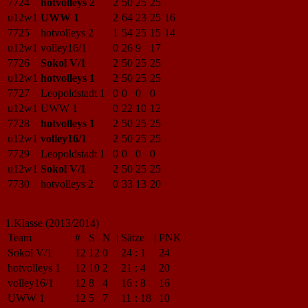
7724
hotvolleys 2
2
50
25
25
u12w1
UWW 1
2
64
23
25
16
7725
hotvolleys 2
1
54
25
15
14
u12w1
volley16/1
0
26
9
17
7726
Sokol V/1
2
50
25
25
u12w1
hotvolleys 1
2
50
25
25
7727
Leopoldstadt 1
0
0
0
0
u12w1
UWW 1
0
22
10
12
7728
hotvolleys 1
2
50
25
25
u12w1
volley16/1
2
50
25
25
7729
Leopoldstadt 1
0
0
0
0
u12w1
Sokol V/1
2
50
25
25
7730
hotvolleys 2
0
33
13
20
1.Klasse (2013/2014)
Team
#
S
N
|
Sätze
|
PNK
Sokol V/1
12
12
0
24
:
1
24
hotvolleys 1
12
10
2
21
:
4
20
volley16/1
12
8
4
16
:
8
16
UWW 1
12
5
7
11
:
18
10