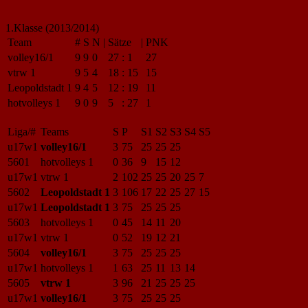
1.Klasse (2013/2014)
Team
#
S
N
|
Sätze
|
PNK
volley16/1
9
9
0
27
:
1
27
vtrw 1
9
5
4
18
:
15
15
Leopoldstadt 1
9
4
5
12
:
19
11
hotvolleys 1
9
0
9
5
:
27
1
Liga/#
Teams
S
P
S1
S2
S3
S4
S5
u17w1
volley16/1
3
75
25
25
25
5601
hotvolleys 1
0
36
9
15
12
u17w1
vtrw 1
2
102
25
25
20
25
7
5602
Leopoldstadt 1
3
106
17
22
25
27
15
u17w1
Leopoldstadt 1
3
75
25
25
25
5603
hotvolleys 1
0
45
14
11
20
u17w1
vtrw 1
0
52
19
12
21
5604
volley16/1
3
75
25
25
25
u17w1
hotvolleys 1
1
63
25
11
13
14
5605
vtrw 1
3
96
21
25
25
25
u17w1
volley16/1
3
75
25
25
25