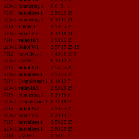
u13w1
Simmering 1
0
6
5
1
7109
hotvolleys 1
2
50
25
25
u13w1
Simmering 1
0
38
17
21
7110
UWW 1
2
50
25
25
u13w1
Sokol V/2
0
39
18
21
7111
volley16/1
2
50
25
25
u13w1
Sokol V/1
2
57
17
25
15
7112
hotvolleys 1
1
49
25
19
5
u13w1
UWW 1
0
39
12
27
7113
Sokol V/1
2
54
25
29
u13w1
hotvolleys 1
2
50
25
25
7114
Leopoldstadt 1
0
19
12
7
u13w1
volley16/1
2
50
25
25
7115
Simmering 1
0
20
15
5
u13w1
Leopoldstadt 1
0
37
18
19
7116
Sokol V/2
2
50
25
25
u13w1
Sokol V/2
0
28
14
14
7117
hotvolleys 1
2
50
25
25
u13w1
hotvolleys 1
2
50
25
25
7118
UWW 1
0
16
9
7