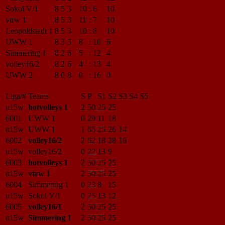
Sokol V/1
8
5
3
10
:
6
10
vtrw 1
8
5
3
11
:
7
10
Leopoldstadt 1
8
5
3
10
:
8
10
UWW 1
8
3
5
8
:
10
6
Simmering 1
8
2
6
5
:
12
4
volley16/2
8
2
6
4
:
13
4
UWW 2
8
0
8
0
:
16
0
Liga/#
Teams
S
P
S1
S2
S3
S4
S5
u15w
hotvolleys 1
2
50
25
25
6001
UWW 1
0
29
11
18
u15w
UWW 1
1
65
25
26
14
6002
volley16/2
2
62
18
28
16
u15w
volley16/2
0
22
13
9
6003
hotvolleys 1
2
50
25
25
u15w
vtrw 1
2
50
25
25
6004
Simmering 1
0
23
8
15
u15w
Sokol V/1
0
25
13
12
6005
volley16/1
2
50
25
25
u15w
Simmering 1
2
50
25
25