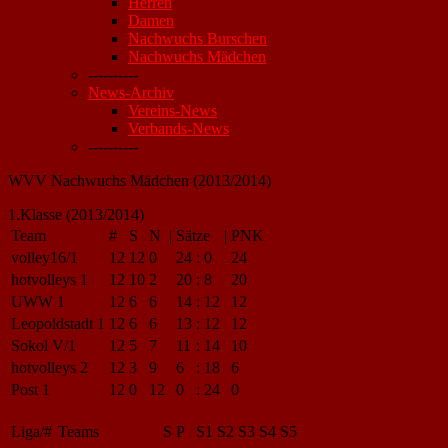
Herren
Damen
Nachwuchs Burschen
Nachwuchs Mädchen
----------
News-Archiv
Vereins-News
Verbands-News
----------
WVV Nachwuchs Mädchen (2013/2014)
1.Klasse (2013/2014)
Team
#
S
N
|
Sätze
|
PNK
volley16/1
12
12
0
24
:
0
24
hotvolleys 1
12
10
2
20
:
8
20
UWW 1
12
6
6
14
:
12
12
Leopoldstadt 1
12
6
6
13
:
12
12
Sokol V/1
12
5
7
11
:
14
10
hotvolleys 2
12
3
9
6
:
18
6
Post 1
12
0
12
0
:
24
0
Liga/#
Teams
S
P
S1
S2
S3
S4
S5