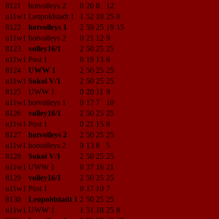
8121
hotvolleys 2
0
20
8
12
u11w1
Leopoldstadt 1
1
52
19
25
8
8122
hotvolleys 1
2
59
25
19
15
u11w1
hotvolleys 2
0
21
12
9
8123
volley16/1
2
50
25
25
u11w1
Post 1
0
19
13
6
8124
UWW 1
2
50
25
25
u11w1
Sokol V/1
2
50
25
25
8125
UWW 1
0
20
11
9
u11w1
hotvolleys 1
0
17
7
10
8126
volley16/1
2
50
25
25
u11w1
Post 1
0
21
15
6
8127
hotvolleys 2
2
50
25
25
u11w1
hotvolleys 2
0
13
8
5
8128
Sokol V/1
2
50
25
25
u11w1
UWW 1
0
37
16
21
8129
volley16/1
2
50
25
25
u11w1
Post 1
0
17
10
7
8130
Leopoldstadt 1
2
50
25
25
u11w1
UWW 1
1
51
18
25
8