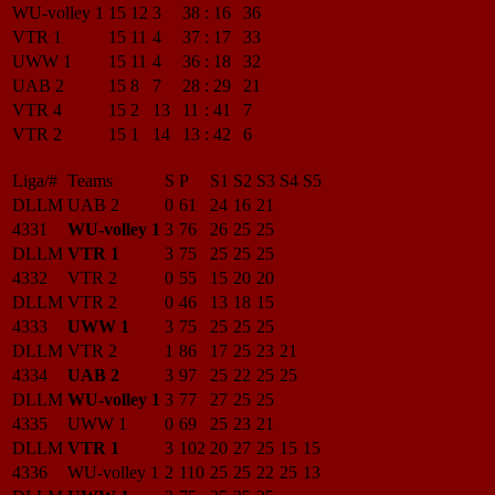
WU-volley 1
15
12
3
38
:
16
36
VTR 1
15
11
4
37
:
17
33
UWW 1
15
11
4
36
:
18
32
UAB 2
15
8
7
28
:
29
21
VTR 4
15
2
13
11
:
41
7
VTR 2
15
1
14
13
:
42
6
Liga/#
Teams
S
P
S1
S2
S3
S4
S5
DLLM
UAB 2
0
61
24
16
21
4331
WU-volley 1
3
76
26
25
25
DLLM
VTR 1
3
75
25
25
25
4332
VTR 2
0
55
15
20
20
DLLM
VTR 2
0
46
13
18
15
4333
UWW 1
3
75
25
25
25
DLLM
VTR 2
1
86
17
25
23
21
4334
UAB 2
3
97
25
22
25
25
DLLM
WU-volley 1
3
77
27
25
25
4335
UWW 1
0
69
25
23
21
DLLM
VTR 1
3
102
20
27
25
15
15
4336
WU-volley 1
2
110
25
25
22
25
13