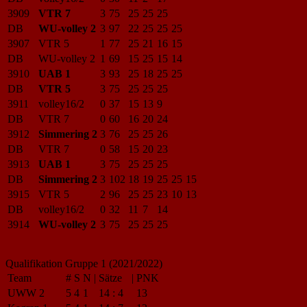
3909
VTR 7
3
75
25
25
25
DB
WU-volley 2
3
97
22
25
25
25
3907
VTR 5
1
77
25
21
16
15
DB
WU-volley 2
1
69
15
25
15
14
3910
UAB 1
3
93
25
18
25
25
DB
VTR 5
3
75
25
25
25
3911
volley16/2
0
37
15
13
9
DB
VTR 7
0
60
16
20
24
3912
Simmering 2
3
76
25
25
26
DB
VTR 7
0
58
15
20
23
3913
UAB 1
3
75
25
25
25
DB
Simmering 2
3
102
18
19
25
25
15
3915
VTR 5
2
96
25
25
23
10
13
DB
volley16/2
0
32
11
7
14
3914
WU-volley 2
3
75
25
25
25
Qualifikation Gruppe 1 (2021/2022)
Team
#
S
N
|
Sätze
|
PNK
UWW 2
5
4
1
14
:
4
13