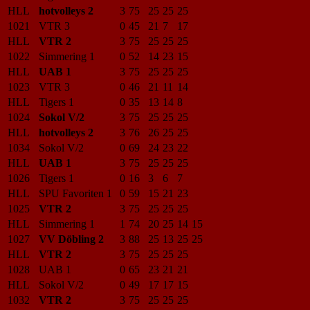
HLL
hotvolleys 2
3
75
25
25
25
1021
VTR 3
0
45
21
7
17
HLL
VTR 2
3
75
25
25
25
1022
Simmering 1
0
52
14
23
15
HLL
UAB 1
3
75
25
25
25
1023
VTR 3
0
46
21
11
14
HLL
Tigers 1
0
35
13
14
8
1024
Sokol V/2
3
75
25
25
25
HLL
hotvolleys 2
3
76
26
25
25
1034
Sokol V/2
0
69
24
23
22
HLL
UAB 1
3
75
25
25
25
1026
Tigers 1
0
16
3
6
7
HLL
SPU Favoriten 1
0
59
15
21
23
1025
VTR 2
3
75
25
25
25
HLL
Simmering 1
1
74
20
25
14
15
1027
VV Döbling 2
3
88
25
13
25
25
HLL
VTR 2
3
75
25
25
25
1028
UAB 1
0
65
23
21
21
HLL
Sokol V/2
0
49
17
17
15
1032
VTR 2
3
75
25
25
25