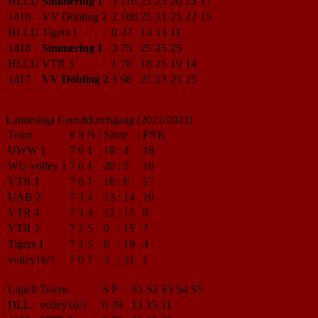
HLLU
Simmering 1
3
110
23
25
20
25
17
1416
VV Döbling 2
2
108
25
21
25
22
15
HLLU
Tigers 1
0
37
13
13
11
1418
Simmering 1
3
75
25
25
25
HLLU
VTR 3
1
76
18
25
19
14
1417
VV Döbling 2
3
98
25
23
25
25
Landesliga Grunddurchgang (2021/2022)
Team
#
S
N
|
Sätze
|
PNK
UWW 1
7
6
1
18
:
4
18
WU-volley 1
7
6
1
20
:
5
18
VTR 1
7
6
1
18
:
6
17
UAB 2
7
3
4
13
:
14
10
VTR 4
7
3
4
12
:
15
9
VTR 2
7
2
5
9
:
15
7
Tigers 1
7
2
5
6
:
19
4
volley16/1
7
0
7
3
:
21
1
Liga/#
Teams
S
P
S1
S2
S3
S4
S5
DLL
volley16/1
0
39
13
15
11