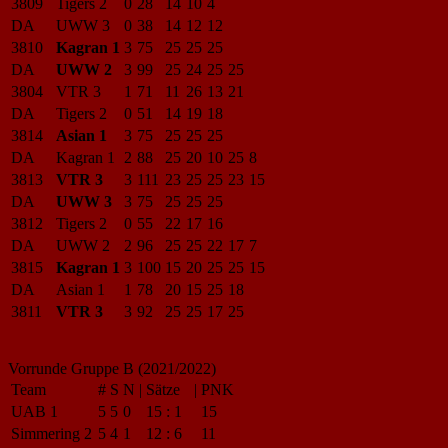
3809
Tigers 2
0
28
14
10
4
DA
UWW 3
0
38
14
12
12
3810
Kagran 1
3
75
25
25
25
DA
UWW 2
3
99
25
24
25
25
3804
VTR 3
1
71
11
26
13
21
DA
Tigers 2
0
51
14
19
18
3814
Asian 1
3
75
25
25
25
DA
Kagran 1
2
88
25
20
10
25
8
3813
VTR 3
3
111
23
25
25
23
15
DA
UWW 3
3
75
25
25
25
3812
Tigers 2
0
55
22
17
16
DA
UWW 2
2
96
25
25
22
17
7
3815
Kagran 1
3
100
15
20
25
25
15
DA
Asian 1
1
78
20
15
25
18
3811
VTR 3
3
92
25
25
17
25
Vorrunde Gruppe B (2021/2022)
Team
#
S
N
|
Sätze
|
PNK
UAB 1
5
5
0
15
:
1
15
Simmering 2
5
4
1
12
:
6
11