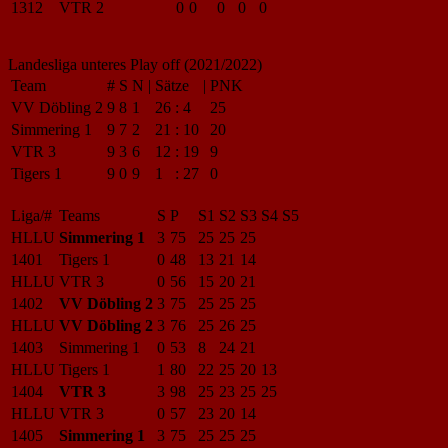
1312
VTR 2
0
0
0
0
0
Landesliga unteres Play off (2021/2022)
Team
#
S
N
|
Sätze
|
PNK
VV Döbling 2
9
8
1
26
:
4
25
Simmering 1
9
7
2
21
:
10
20
VTR 3
9
3
6
12
:
19
9
Tigers 1
9
0
9
1
:
27
0
Liga/#
Teams
S
P
S1
S2
S3
S4
S5
HLLU
Simmering 1
3
75
25
25
25
1401
Tigers 1
0
48
13
21
14
HLLU
VTR 3
0
56
15
20
21
1402
VV Döbling 2
3
75
25
25
25
HLLU
VV Döbling 2
3
76
25
26
25
1403
Simmering 1
0
53
8
24
21
HLLU
Tigers 1
1
80
22
25
20
13
1404
VTR 3
3
98
25
23
25
25
HLLU
VTR 3
0
57
23
20
14
1405
Simmering 1
3
75
25
25
25