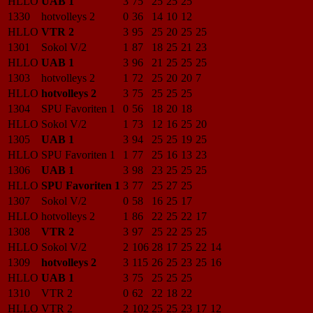
HLLO
UAB 1
3
75
25
25
25
1330
hotvolleys 2
0
36
14
10
12
HLLO
VTR 2
3
95
25
20
25
25
1301
Sokol V/2
1
87
18
25
21
23
HLLO
UAB 1
3
96
21
25
25
25
1303
hotvolleys 2
1
72
25
20
20
7
HLLO
hotvolleys 2
3
75
25
25
25
1304
SPU Favoriten 1
0
56
18
20
18
HLLO
Sokol V/2
1
73
12
16
25
20
1305
UAB 1
3
94
25
25
19
25
HLLO
SPU Favoriten 1
1
77
25
16
13
23
1306
UAB 1
3
98
23
25
25
25
HLLO
SPU Favoriten 1
3
77
25
27
25
1307
Sokol V/2
0
58
16
25
17
HLLO
hotvolleys 2
1
86
22
25
22
17
1308
VTR 2
3
97
25
22
25
25
HLLO
Sokol V/2
2
106
28
17
25
22
14
1309
hotvolleys 2
3
115
26
25
23
25
16
HLLO
UAB 1
3
75
25
25
25
1310
VTR 2
0
62
22
18
22
HLLO
VTR 2
2
102
25
25
23
17
12