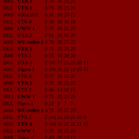
4001
VTR 2
3
75
25
25
25
DLL
VTR 1
3
75
25
25
25
4003
volley16/1
0
51
16
20
15
DLL
VTR 4
0
56
20
18
18
4004
UWW 1
3
75
25
25
25
DLL
UAB 2
0
61
24
16
21
4005
WU-volley 1
3
76
26
25
25
DLL
VTR 1
3
75
25
25
25
4006
VTR 2
0
55
15
20
20
DLL
UAB 2
2
100
17
25
25
20
13
4007
Tigers 1
3
106
25
22
19
25
15
DLL
VTR 4
0
57
21
15
21
4009
VTR 1
3
75
25
25
25
DLL
VTR 2
0
46
13
18
15
4012
UWW 1
3
75
25
25
25
DLL
Tigers 1
0
22
8
7
7
4014
WU-volley 1
3
75
25
25
25
DLL
VTR 2
2
101
22
20
25
25
9
4015
VTR 4
3
108
25
25
22
21
15
DLL
UWW 1
3
75
25
25
25
4008
Tigers 1
0
43
18
13
12