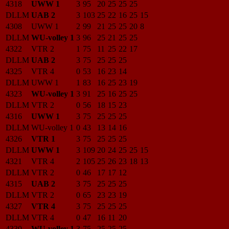
4318
UWW 1
3
95
20
25
25
25
DLLM
UAB 2
3
103
25
22
16
25
15
4308
UWW 1
2
99
21
25
25
20
8
DLLM
WU-volley 1
3
96
25
21
25
25
4322
VTR 2
1
75
11
25
22
17
DLLM
UAB 2
3
75
25
25
25
4325
VTR 4
0
53
16
23
14
DLLM
UWW 1
1
83
16
25
23
19
4323
WU-volley 1
3
91
25
16
25
25
DLLM
VTR 2
0
56
18
15
23
4316
UWW 1
3
75
25
25
25
DLLM
WU-volley 1
0
43
13
14
16
4326
VTR 1
3
75
25
25
25
DLLM
UWW 1
3
109
20
24
25
25
15
4321
VTR 4
2
105
25
26
23
18
13
DLLM
VTR 2
0
46
17
17
12
4315
UAB 2
3
75
25
25
25
DLLM
VTR 2
0
65
23
23
19
4327
VTR 4
3
75
25
25
25
DLLM
VTR 4
0
47
16
11
20
4330
WU-volley 1
3
75
25
25
25