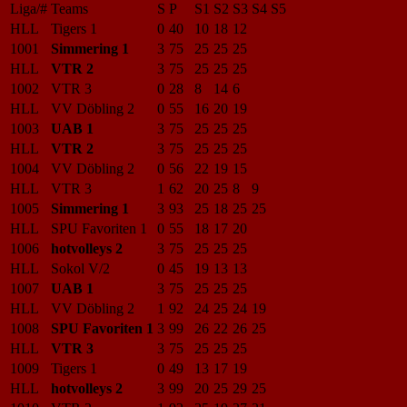
Liga/#
Teams
S
P
S1
S2
S3
S4
S5
HLL
Tigers 1
0
40
10
18
12
1001
Simmering 1
3
75
25
25
25
HLL
VTR 2
3
75
25
25
25
1002
VTR 3
0
28
8
14
6
HLL
VV Döbling 2
0
55
16
20
19
1003
UAB 1
3
75
25
25
25
HLL
VTR 2
3
75
25
25
25
1004
VV Döbling 2
0
56
22
19
15
HLL
VTR 3
1
62
20
25
8
9
1005
Simmering 1
3
93
25
18
25
25
HLL
SPU Favoriten 1
0
55
18
17
20
1006
hotvolleys 2
3
75
25
25
25
HLL
Sokol V/2
0
45
19
13
13
1007
UAB 1
3
75
25
25
25
HLL
VV Döbling 2
1
92
24
25
24
19
1008
SPU Favoriten 1
3
99
26
22
26
25
HLL
VTR 3
3
75
25
25
25
1009
Tigers 1
0
49
13
17
19
HLL
hotvolleys 2
3
99
20
25
29
25