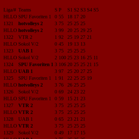
Liga/#
Teams
S
P
S1
S2
S3
S4
S5
HLLO
SPU Favoriten 1
0
55
18
17
20
1321
hotvolleys 2
3
75
25
25
25
HLLO
hotvolleys 2
3
99
20
25
29
25
1322
VTR 2
1
92
25
19
27
21
HLLO
Sokol V/2
0
45
19
13
13
1323
UAB 1
3
75
25
25
25
HLLO
Sokol V/2
2
100
25
23
16
25
11
1324
SPU Favoriten 1
3
106
20
25
25
21
15
HLLO
UAB 1
3
97
25
20
27
25
1325
SPU Favoriten 1
1
91
22
25
25
19
HLLO
hotvolleys 2
3
76
26
25
25
1326
Sokol V/2
0
69
24
23
22
HLLO
SPU Favoriten 1
0
59
15
21
23
1327
VTR 2
3
75
25
25
25
HLLO
VTR 2
3
75
25
25
25
1328
UAB 1
0
65
23
21
21
HLLO
VTR 2
3
75
25
25
25
1329
Sokol V/2
0
49
17
17
15