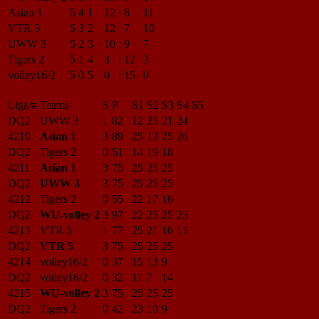
Asian 1
5
4
1
12
:
6
11
VTR 5
5
3
2
12
:
7
10
UWW 3
5
2
3
10
:
9
7
Tigers 2
5
1
4
3
:
12
3
volley16/2
5
0
5
0
:
15
0
Liga/#
Teams
S
P
S1
S2
S3
S4
S5
DQ2
UWW 3
1
82
12
25
21
24
4210
Asian 1
3
89
25
13
25
26
DQ2
Tigers 2
0
51
14
19
18
4211
Asian 1
3
75
25
25
25
DQ2
UWW 3
3
75
25
25
25
4212
Tigers 2
0
55
22
17
16
DQ2
WU-volley 2
3
97
22
25
25
25
4213
VTR 5
1
77
25
21
16
15
DQ2
VTR 5
3
75
25
25
25
4214
volley16/2
0
37
15
13
9
DQ2
volley16/2
0
32
11
7
14
4215
WU-volley 2
3
75
25
25
25
DQ2
Tigers 2
0
42
23
10
9