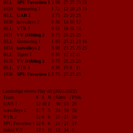
HLL
SPU Favoriten 1
3
98
25
25
23
25
1029
Simmering 1
1
72
12
20
25
15
HLL
UAB 1
3
75
25
25
25
1030
hotvolleys 2
0
36
14
10
12
HLL
VTR 3
0
52
18
11
23
1031
VV Döbling 2
3
75
25
25
25
HLL
Simmering 1
1
85
25
21
23
16
1033
hotvolleys 2
3
98
23
25
25
25
HLL
Tigers 1
0
35
12
12
11
1035
VV Döbling 2
3
75
25
25
25
HLL
VTR 3
0
38
19
8
11
1036
SPU Favoriten 1
3
75
25
25
25
Landesliga oberes Play off (2021/2022)
Team
#
S
N
|
Sätze
|
PNK
UAB 1
12
10
2
30
:
13
29
hotvolleys 2
12
7
5
24
:
19
20
VTR 2
12
6
6
21
:
21
19
SPU Favoriten 1
12
6
6
21
:
21
17
Sokol V/2
12
1
11
12
:
34
5