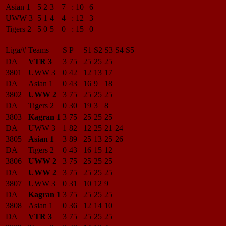
Asian 1
5
2
3
7
:
10
6
UWW 3
5
1
4
4
:
12
3
Tigers 2
5
0
5
0
:
15
0
Liga/#
Teams
S
P
S1
S2
S3
S4
S5
DA
VTR 3
3
75
25
25
25
3801
UWW 3
0
42
12
13
17
DA
Asian 1
0
43
16
9
18
3802
UWW 2
3
75
25
25
25
DA
Tigers 2
0
30
19
3
8
3803
Kagran 1
3
75
25
25
25
DA
UWW 3
1
82
12
25
21
24
3805
Asian 1
3
89
25
13
25
26
DA
Tigers 2
0
43
16
15
12
3806
UWW 2
3
75
25
25
25
DA
UWW 2
3
75
25
25
25
3807
UWW 3
0
31
10
12
9
DA
Kagran 1
3
75
25
25
25
3808
Asian 1
0
36
12
14
10
DA
VTR 3
3
75
25
25
25