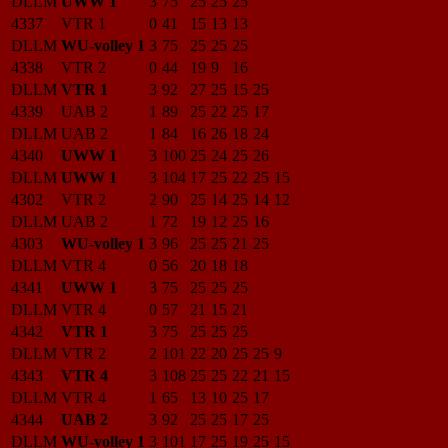
DLLM
UWW 1
3
75
25
25
25
4337
VTR 1
0
41
15
13
13
DLLM
WU-volley 1
3
75
25
25
25
4338
VTR 2
0
44
19
9
16
DLLM
VTR 1
3
92
27
25
15
25
4339
UAB 2
1
89
25
22
25
17
DLLM
UAB 2
1
84
16
26
18
24
4340
UWW 1
3
100
25
24
25
26
DLLM
UWW 1
3
104
17
25
22
25
15
4302
VTR 2
2
90
25
14
25
14
12
DLLM
UAB 2
1
72
19
12
25
16
4303
WU-volley 1
3
96
25
25
21
25
DLLM
VTR 4
0
56
20
18
18
4341
UWW 1
3
75
25
25
25
DLLM
VTR 4
0
57
21
15
21
4342
VTR 1
3
75
25
25
25
DLLM
VTR 2
2
101
22
20
25
25
9
4343
VTR 4
3
108
25
25
22
21
15
DLLM
VTR 4
1
65
13
10
25
17
4344
UAB 2
3
92
25
25
17
25
DLLM
WU-volley 1
3
101
17
25
19
25
15