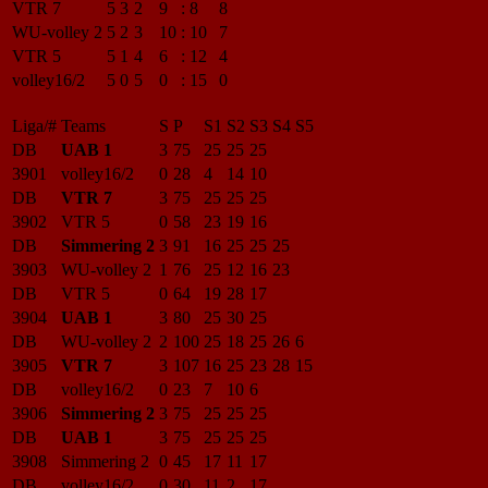
VTR 7
5
3
2
9
:
8
8
WU-volley 2
5
2
3
10
:
10
7
VTR 5
5
1
4
6
:
12
4
volley16/2
5
0
5
0
:
15
0
Liga/#
Teams
S
P
S1
S2
S3
S4
S5
DB
UAB 1
3
75
25
25
25
3901
volley16/2
0
28
4
14
10
DB
VTR 7
3
75
25
25
25
3902
VTR 5
0
58
23
19
16
DB
Simmering 2
3
91
16
25
25
25
3903
WU-volley 2
1
76
25
12
16
23
DB
VTR 5
0
64
19
28
17
3904
UAB 1
3
80
25
30
25
DB
WU-volley 2
2
100
25
18
25
26
6
3905
VTR 7
3
107
16
25
23
28
15
DB
volley16/2
0
23
7
10
6
3906
Simmering 2
3
75
25
25
25
DB
UAB 1
3
75
25
25
25
3908
Simmering 2
0
45
17
11
17
DB
volley16/2
0
30
11
2
17