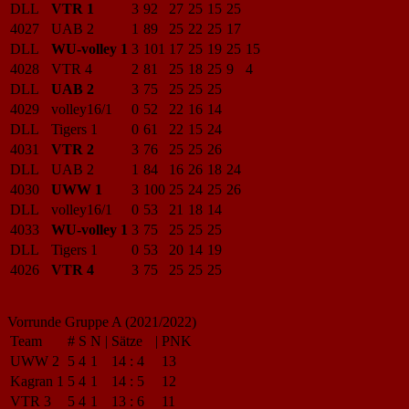
DLL
VTR 1
3
92
27
25
15
25
4027
UAB 2
1
89
25
22
25
17
DLL
WU-volley 1
3
101
17
25
19
25
15
4028
VTR 4
2
81
25
18
25
9
4
DLL
UAB 2
3
75
25
25
25
4029
volley16/1
0
52
22
16
14
DLL
Tigers 1
0
61
22
15
24
4031
VTR 2
3
76
25
25
26
DLL
UAB 2
1
84
16
26
18
24
4030
UWW 1
3
100
25
24
25
26
DLL
volley16/1
0
53
21
18
14
4033
WU-volley 1
3
75
25
25
25
DLL
Tigers 1
0
53
20
14
19
4026
VTR 4
3
75
25
25
25
Vorrunde Gruppe A (2021/2022)
Team
#
S
N
|
Sätze
|
PNK
UWW 2
5
4
1
14
:
4
13
Kagran 1
5
4
1
14
:
5
12
VTR 3
5
4
1
13
:
6
11