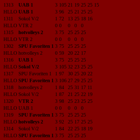
1313
UAB 1
3
105
21
19
25
25
15
HLLO
UAB 1
3
96
25
21
25
25
1311
Sokol V/2
1
72
13
25
18
16
HLLO
VTR 2
0
0
0
0
0
1315
hotvolleys 2
3
75
25
25
25
HLLO
VTR 2
0
0
0
0
0
1302
SPU Favoriten 1
3
75
25
25
25
HLLO
hotvolleys 2
0
59
20
22
17
1316
UAB 1
3
75
25
25
25
HLLO
Sokol V/2
3
105
32
23
25
25
1317
SPU Favoriten 1
1
97
30
25
20
22
HLLO
SPU Favoriten 1
3
106
27
29
25
25
1318
hotvolleys 2
1
84
25
31
17
11
HLLO
Sokol V/2
1
87
21
25
22
19
1320
VTR 2
3
98
25
23
25
25
HLLO
UAB 1
0
0
0
0
0
1319
SPU Favoriten 1
3
75
25
25
25
HLLO
hotvolleys 2
3
92
25
17
25
25
1314
Sokol V/2
1
84
22
25
18
19
HLLO
SPU Favoriten 1
3
75
25
25
25