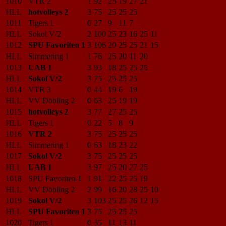
1010
VTR 2
1
92
25
19
27
21
HLL
hotvolleys 2
3
75
25
25
25
1011
Tigers 1
0
27
9
11
7
HLL
Sokol V/2
2
100
25
23
16
25
11
1012
SPU Favoriten 1
3
106
20
25
25
21
15
HLL
Simmering 1
1
76
25
20
11
20
1013
UAB 1
3
93
18
25
25
25
HLL
Sokol V/2
3
75
25
25
25
1014
VTR 3
0
44
19
6
19
HLL
VV Döbling 2
0
63
25
19
19
1015
hotvolleys 2
3
77
27
25
25
HLL
Tigers 1
0
22
5
8
9
1016
VTR 2
3
75
25
25
25
HLL
Simmering 1
0
63
18
23
22
1017
Sokol V/2
3
75
25
25
25
HLL
UAB 1
3
97
25
20
27
25
1018
SPU Favoriten 1
1
91
22
25
25
19
HLL
VV Döbling 2
2
99
16
20
28
25
10
1019
Sokol V/2
3
103
25
25
26
12
15
HLL
SPU Favoriten 1
3
75
25
25
25
1020
Tigers 1
0
35
11
13
11