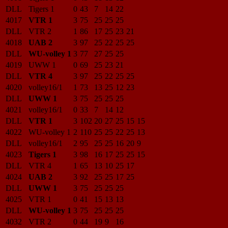
DLL
Tigers 1
0
43
7
14
22
4017
VTR 1
3
75
25
25
25
DLL
VTR 2
1
86
17
25
23
21
4018
UAB 2
3
97
25
22
25
25
DLL
WU-volley 1
3
77
27
25
25
4019
UWW 1
0
69
25
23
21
DLL
VTR 4
3
97
25
22
25
25
4020
volley16/1
1
73
13
25
12
23
DLL
UWW 1
3
75
25
25
25
4021
volley16/1
0
33
7
14
12
DLL
VTR 1
3
102
20
27
25
15
15
4022
WU-volley 1
2
110
25
25
22
25
13
DLL
volley16/1
2
95
25
25
16
20
9
4023
Tigers 1
3
98
16
17
25
25
15
DLL
VTR 4
1
65
13
10
25
17
4024
UAB 2
3
92
25
25
17
25
DLL
UWW 1
3
75
25
25
25
4025
VTR 1
0
41
15
13
13
DLL
WU-volley 1
3
75
25
25
25
4032
VTR 2
0
44
19
9
16