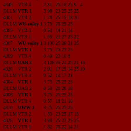
4345
VTR 4
2
81
25
18
25
9
4
DLLM
VTR 1
3
98
23
25
25
25
4301
VTR 2
1
78
25
15
18
20
DLLM
WU-volley 1
3
75
25
25
25
4305
VTR 4
0
54
19
21
14
DLLM
VTR 1
1
95
21
27
25
22
4307
WU-volley 1
3
100
25
29
21
25
DLLM
VTR 1
3
75
25
25
25
4309
VTR 4
0
49
23
18
8
DLLM
UAB 2
3
108
25
22
25
21
15
4320
VTR 2
2
91
17
25
14
25
10
DLLM
VTR 4
0
52
14
17
21
4304
VTR 1
3
75
25
25
25
DLLM
UAB 2
0
58
20
20
18
4306
VTR 1
3
75
25
25
25
DLLM
VTR 4
0
57
18
21
18
4310
UWW 1
3
75
25
25
25
DLLM
VTR 2
1
83
23
25
17
18
4328
VTR 1
3
98
25
23
25
25
DLLM
VTR 1
1
82
25
22
14
21