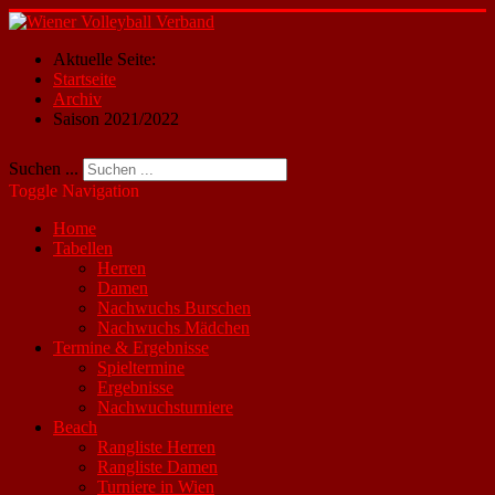
Aktuelle Seite:
Startseite
Archiv
Saison 2021/2022
Suchen ...
Toggle Navigation
Home
Tabellen
Herren
Damen
Nachwuchs Burschen
Nachwuchs Mädchen
Termine & Ergebnisse
Spieltermine
Ergebnisse
Nachwuchsturniere
Beach
Rangliste Herren
Rangliste Damen
Turniere in Wien