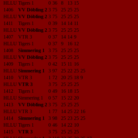
HLLU
Tigers 1
0
36
8
13
15
1406
VV Döbling 2
3
75
25
25
25
HLLU
VV Döbling 2
3
75
25
25
25
1411
Tigers 1
0
39
14
14
11
HLLU
VV Döbling 2
3
75
25
25
25
1407
VTR 3
0
37
14
14
9
HLLU
Tigers 1
0
37
9
16
12
1408
Simmering 1
3
75
25
25
25
HLLU
VV Döbling 2
3
75
25
25
25
1409
Tigers 1
0
42
15
11
16
HLLU
Simmering 1
3
97
25
22
25
25
1410
VTR 3
1
72
20
25
18
9
HLLU
VTR 3
3
75
25
25
25
1412
Tigers 1
0
49
16
18
15
HLLU
Simmering 1
0
57
15
22
20
1413
VV Döbling 2
3
75
25
25
25
HLLU
VTR 3
1
77
14
25
22
16
1414
Simmering 1
3
98
25
23
25
25
HLLU
Tigers 1
0
46
14
22
10
1415
VTR 3
3
75
25
25
25