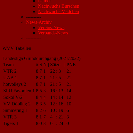
Damen
Nachwuchs Burschen
Nachwuchs Mädchen
----------
News-Archiv
Vereins-News
Verbands-News
----------
WVV Tabellen
Landesliga Grunddurchgang (2021/2022)
Team
#
S
N
|
Sätze
|
PNK
VTR 2
8
7
1
22
:
3
21
UAB 1
8
7
1
21
:
5
21
hotvolleys 2
8
7
1
21
:
5
21
SPU Favoriten 1
8
5
3
16
:
13
14
Sokol V/2
8
4
4
14
:
14
12
VV Döbling 2
8
3
5
12
:
16
10
Simmering 1
8
2
6
10
:
19
6
VTR 3
8
1
7
4
:
21
3
Tigers 1
8
0
8
0
:
24
0