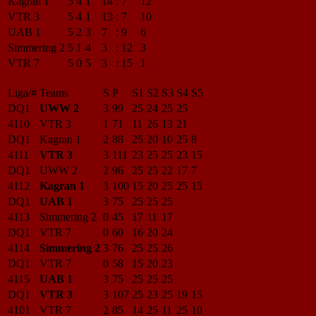
Kagran 1
5
4
1
14
:
7
12
VTR 3
5
4
1
13
:
7
10
UAB 1
5
2
3
7
:
9
6
Simmering 2
5
1
4
3
:
12
3
VTR 7
5
0
5
3
:
15
1
Liga/#
Teams
S
P
S1
S2
S3
S4
S5
DQ1
UWW 2
3
99
25
24
25
25
4110
VTR 3
1
71
11
26
13
21
DQ1
Kagran 1
2
88
25
20
10
25
8
4111
VTR 3
3
111
23
25
25
23
15
DQ1
UWW 2
2
96
25
25
22
17
7
4112
Kagran 1
3
100
15
20
25
25
15
DQ1
UAB 1
3
75
25
25
25
4113
Simmering 2
0
45
17
11
17
DQ1
VTR 7
0
60
16
20
24
4114
Simmering 2
3
76
25
25
26
DQ1
VTR 7
0
58
15
20
23
4115
UAB 1
3
75
25
25
25
DQ1
VTR 3
3
107
25
23
25
19
15
4101
VTR 7
2
85
14
25
11
25
10