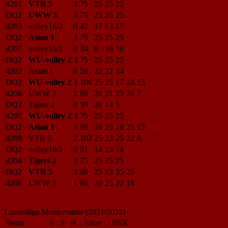
4201
VTR 5
3
75
25
25
25
DQ2
UWW 3
3
75
25
25
25
4203
volley16/2
0
47
17
13
17
DQ2
Asian 1
3
75
25
25
25
4207
volley16/2
0
34
8
16
10
DQ2
WU-volley 2
3
75
25
25
25
4202
Asian 1
0
58
22
22
14
DQ2
WU-volley 2
3
106
25
25
17
24
15
4208
UWW 3
2
99
20
21
25
26
7
DQ2
Tigers 2
0
39
20
14
5
4205
WU-volley 2
3
75
25
25
25
DQ2
Asian 1
3
99
16
25
18
25
15
4209
VTR 5
2
103
25
23
25
22
8
DQ2
volley16/2
0
51
14
23
14
4204
Tigers 2
3
75
25
25
25
DQ2
VTR 5
3
88
25
13
25
25
4206
UWW 3
1
85
20
25
22
18
Landesliga Meisterrunde (2021/2022)
Team
#
S
N
|
Sätze
|
PNK