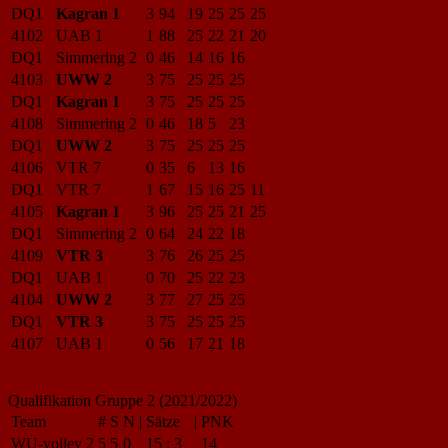
DQ1
Kagran 1
3
94
19
25
25
25
4102
UAB 1
1
88
25
22
21
20
DQ1
Simmering 2
0
46
14
16
16
4103
UWW 2
3
75
25
25
25
DQ1
Kagran 1
3
75
25
25
25
4108
Simmering 2
0
46
18
5
23
DQ1
UWW 2
3
75
25
25
25
4106
VTR 7
0
35
6
13
16
DQ1
VTR 7
1
67
15
16
25
11
4105
Kagran 1
3
96
25
25
21
25
DQ1
Simmering 2
0
64
24
22
18
4109
VTR 3
3
76
26
25
25
DQ1
UAB 1
0
70
25
22
23
4104
UWW 2
3
77
27
25
25
DQ1
VTR 3
3
75
25
25
25
4107
UAB 1
0
56
17
21
18
Qualifikation Gruppe 2 (2021/2022)
Team
#
S
N
|
Sätze
|
PNK
WU-volley 2
5
5
0
15
:
3
14