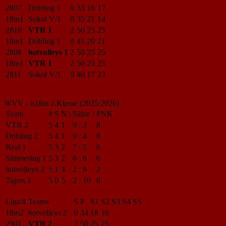
2807
Döbling 1
0
33
16
17
18m1
Sokol V/1
0
35
21
14
2810
VTR 1
2
50
25
25
18m1
Döbling 1
0
41
20
21
2808
hotvolleys 1
2
50
25
25
18m1
VTR 1
2
50
25
25
2811
Sokol V/1
0
40
17
23
WVV - u18m 2.Klasse (2025/2026)
Team
#
S
N
|
Sätze
|
PNK
VTR 2
5
4
1
9
:
3
8
Döbling 2
5
4
1
9
:
4
8
Real 1
5
3
2
7
:
5
6
Simmering 1
5
3
2
8
:
6
6
hotvolleys 2
5
1
4
2
:
9
2
Tigers 1
5
0
5
2
:
10
0
Liga/#
Teams
S
P
S1
S2
S3
S4
S5
18m2
hotvolleys 2
0
34
18
16
2901
VTR 2
2
50
25
25