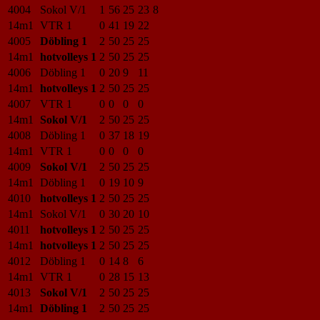
4004
Sokol V/1
1
56
25
23
8
14m1
VTR 1
0
41
19
22
4005
Döbling 1
2
50
25
25
14m1
hotvolleys 1
2
50
25
25
4006
Döbling 1
0
20
9
11
14m1
hotvolleys 1
2
50
25
25
4007
VTR 1
0
0
0
0
14m1
Sokol V/1
2
50
25
25
4008
Döbling 1
0
37
18
19
14m1
VTR 1
0
0
0
0
4009
Sokol V/1
2
50
25
25
14m1
Döbling 1
0
19
10
9
4010
hotvolleys 1
2
50
25
25
14m1
Sokol V/1
0
30
20
10
4011
hotvolleys 1
2
50
25
25
14m1
hotvolleys 1
2
50
25
25
4012
Döbling 1
0
14
8
6
14m1
VTR 1
0
28
15
13
4013
Sokol V/1
2
50
25
25
14m1
Döbling 1
2
50
25
25