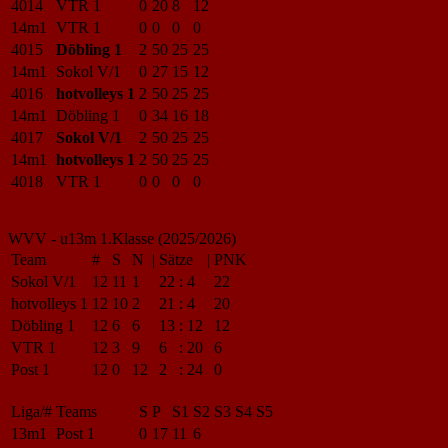
4014
VTR 1
0
20
8
12
14m1
VTR 1
0
0
0
0
4015
Döbling 1
2
50
25
25
14m1
Sokol V/1
0
27
15
12
4016
hotvolleys 1
2
50
25
25
14m1
Döbling 1
0
34
16
18
4017
Sokol V/1
2
50
25
25
14m1
hotvolleys 1
2
50
25
25
4018
VTR 1
0
0
0
0
WVV - u13m 1.Klasse (2025/2026)
Team
#
S
N
|
Sätze
|
PNK
Sokol V/1
12
11
1
22
:
4
22
hotvolleys 1
12
10
2
21
:
4
20
Döbling 1
12
6
6
13
:
12
12
VTR 1
12
3
9
6
:
20
6
Post 1
12
0
12
2
:
24
0
Liga/#
Teams
S
P
S1
S2
S3
S4
S5
13m1
Post 1
0
17
11
6