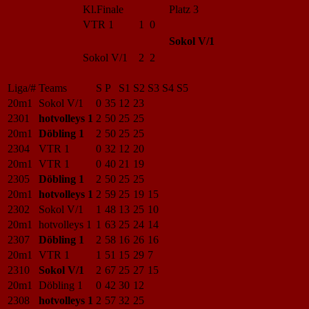
Kl.Finale
Platz 3
VTR 1
1 0
Sokol V/1
Sokol V/1
2 2
Liga/#
Teams
S
P
S1
S2
S3
S4
S5
20m1
Sokol V/1
0
35
12
23
2301
hotvolleys 1
2
50
25
25
20m1
Döbling 1
2
50
25
25
2304
VTR 1
0
32
12
20
20m1
VTR 1
0
40
21
19
2305
Döbling 1
2
50
25
25
20m1
hotvolleys 1
2
59
25
19
15
2302
Sokol V/1
1
48
13
25
10
20m1
hotvolleys 1
1
63
25
24
14
2307
Döbling 1
2
58
16
26
16
20m1
VTR 1
1
51
15
29
7
2310
Sokol V/1
2
67
25
27
15
20m1
Döbling 1
0
42
30
12
2308
hotvolleys 1
2
57
32
25