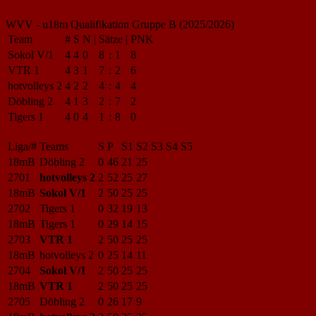
WVV - u18m Qualifikation Gruppe B (2025/2026)
Team
#
S
N
|
Sätze
|
PNK
Sokol V/1
4
4
0
8
:
1
8
VTR 1
4
3
1
7
:
2
6
hotvolleys 2
4
2
2
4
:
4
4
Döbling 2
4
1
3
2
:
7
2
Tigers 1
4
0
4
1
:
8
0
Liga/#
Teams
S
P
S1
S2
S3
S4
S5
18mB
Döbling 2
0
46
21
25
2701
hotvolleys 2
2
52
25
27
18mB
Sokol V/1
2
50
25
25
2702
Tigers 1
0
32
19
13
18mB
Tigers 1
0
29
14
15
2703
VTR 1
2
50
25
25
18mB
hotvolleys 2
0
25
14
11
2704
Sokol V/1
2
50
25
25
18mB
VTR 1
2
50
25
25
2705
Döbling 2
0
26
17
9