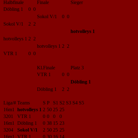
Halbfinale
Finale
Sieger
Döbling 1
0 0
Sokol V/1
0 0
Sokol V/1
2 2
hotvolleys 1
hotvolleys 1
2 2
hotvolleys 1
2 2
VTR 1
0 0
Kl.Finale
Platz 3
VTR 1
0 0
Döbling 1
Döbling 1
2 2
Liga/#
Teams
S
P
S1
S2
S3
S4
S5
16m1
hotvolleys 1
2
50
25
25
3201
VTR 1
0
0
0
0
16m1
Döbling 1
0
38
15
23
3204
Sokol V/1
2
50
25
25
16m1
VTR 1
0
30
16
14