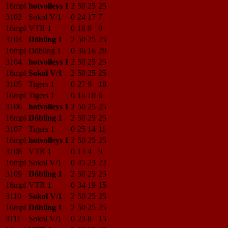
16mpl
hotvolleys 1
2
50
25
25
3102
Sokol V/1
0
24
17
7
16mpl
VTR 1
0
18
9
9
3103
Döbling 1
2
50
25
25
16mpl
Döbling 1
0
36
16
20
3104
hotvolleys 1
2
50
25
25
16mpl
Sokol V/1
2
50
25
25
3105
Tigers 1
0
27
9
18
16mpl
Tigers 1
0
16
10
6
3106
hotvolleys 1
2
50
25
25
16mpl
Döbling 1
2
50
25
25
3107
Tigers 1
0
25
14
11
16mpl
hotvolleys 1
2
50
25
25
3108
VTR 1
0
13
4
9
16mpl
Sokol V/1
0
45
23
22
3109
Döbling 1
2
50
25
25
16mpl
VTR 1
0
34
19
15
3110
Sokol V/1
2
50
25
25
16mpl
Döbling 1
2
50
25
25
3111
Sokol V/1
0
23
8
15