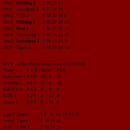
18m2
Döbling 2
2
50
25
25
2911
hotvolleys 2
0
37
18
19
18m2
VTR 2
1
58
20
30
8
2913
Döbling 2
2
68
25
28
15
18m2
Real 1
2
56
25
16
15
2914
Simmering 1
1
50
15
25
10
18m2
hotvolleys 2
2
58
17
25
16
2915
Tigers 1
1
53
25
14
14
WVV - u16m Platzierungsrunde (2025/2026)
Team
#
S
N
|
Sätze
|
PNK
hotvolleys 1
8
8
0
16
:
0
16
Döbling 1
8
6
2
12
:
4
12
Sokol V/1
8
4
4
8
:
8
8
VTR 1
8
2
6
4
:
12
4
Tigers 1
8
0
8
0
:
16
0
Liga/#
Teams
S
P
S1
S2
S3
S4
S5
16mpl
Tigers 1
0
38
19
19
3101
VTR 1
2
50
25
25