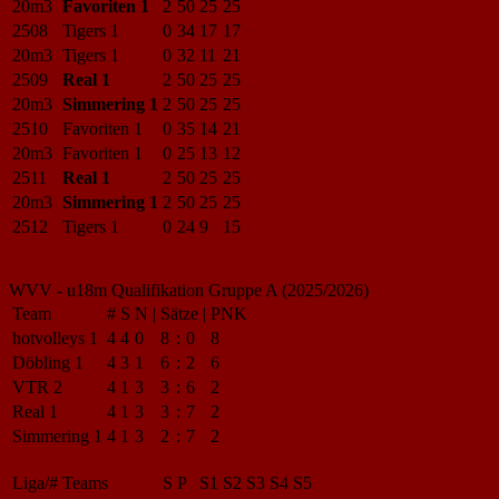
20m3
Favoriten 1
2
50
25
25
2508
Tigers 1
0
34
17
17
20m3
Tigers 1
0
32
11
21
2509
Real 1
2
50
25
25
20m3
Simmering 1
2
50
25
25
2510
Favoriten 1
0
35
14
21
20m3
Favoriten 1
0
25
13
12
2511
Real 1
2
50
25
25
20m3
Simmering 1
2
50
25
25
2512
Tigers 1
0
24
9
15
WVV - u18m Qualifikation Gruppe A (2025/2026)
Team
#
S
N
|
Sätze
|
PNK
hotvolleys 1
4
4
0
8
:
0
8
Döbling 1
4
3
1
6
:
2
6
VTR 2
4
1
3
3
:
6
2
Real 1
4
1
3
3
:
7
2
Simmering 1
4
1
3
2
:
7
2
Liga/#
Teams
S
P
S1
S2
S3
S4
S5