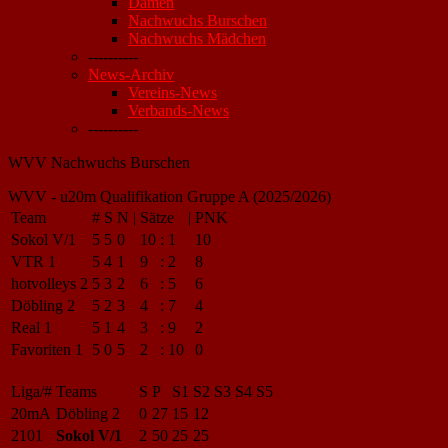
Damen
Nachwuchs Burschen
Nachwuchs Mädchen
----------
News-Archiv
Vereins-News
Verbands-News
----------
WVV Nachwuchs Burschen
WVV - u20m Qualifikation Gruppe A (2025/2026)
Team
#
S
N
|
Sätze
|
PNK
Sokol V/1
5
5
0
10
:
1
10
VTR 1
5
4
1
9
:
2
8
hotvolleys 2
5
3
2
6
:
5
6
Döbling 2
5
2
3
4
:
7
4
Real 1
5
1
4
3
:
9
2
Favoriten 1
5
0
5
2
:
10
0
Liga/#
Teams
S
P
S1
S2
S3
S4
S5
20mA
Döbling 2
0
27
15
12
2101
Sokol V/1
2
50
25
25