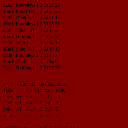
3202
hotvolleys 1
2
50
25
25
16m1
Sokol V/1
2
50
25
25
3205
Döbling 1
0
34
21
13
16m1
hotvolleys 1
2
50
25
25
3207
Sokol V/1
0
22
17
5
16m1
Döbling 1
2
50
25
25
3210
VTR 1
0
32
14
18
16m1
Sokol V/1
0
38
19
19
3208
hotvolleys 1
2
50
25
25
16m1
VTR 1
0
23
14
9
3211
Döbling 1
2
50
25
25
WVV - u15m 1.Klasse (2025/2026)
Team
#
S
N
|
Sätze
|
PNK
hotvolleys 1
6
6
0
12
:
0
12
Döbling 1
6
4
2
8
:
4
8
Sokol V/1
6
1
5
3
:
10
2
VTR 1
6
1
5
2
:
11
2
Liga/#
Teams
S
P
S1
S2
S3
S4
S5