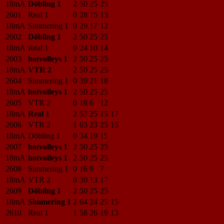
18mA
Döbling 1
2
50
25
25
2601
Real 1
0
28
15
13
18mA
Simmering 1
0
29
17
12
2602
Döbling 1
2
50
25
25
18mA
Real 1
0
24
10
14
2603
hotvolleys 1
2
50
25
25
18mA
VTR 2
2
50
25
25
2604
Simmering 1
0
39
21
18
18mA
hotvolleys 1
2
50
25
25
2605
VTR 2
0
18
6
12
18mA
Real 1
2
57
25
15
17
2606
VTR 2
1
63
23
25
15
18mA
Döbling 1
0
34
19
15
2607
hotvolleys 1
2
50
25
25
18mA
hotvolleys 1
2
50
25
25
2608
Simmering 1
0
16
9
7
18mA
VTR 2
0
30
13
17
2609
Döbling 1
2
50
25
25
18mA
Simmering 1
2
64
24
25
15
2610
Real 1
1
58
26
19
13