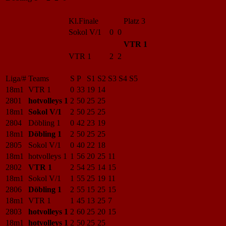
Kl.Finale
Platz 3
Sokol V/1
0 0
VTR 1
VTR 1
2 2
Liga/#
Teams
S
P
S1
S2
S3
S4
S5
18m1
VTR 1
0
33
19
14
2801
hotvolleys 1
2
50
25
25
18m1
Sokol V/1
2
50
25
25
2804
Döbling 1
0
42
23
19
18m1
Döbling 1
2
50
25
25
2805
Sokol V/1
0
40
22
18
18m1
hotvolleys 1
1
56
20
25
11
2802
VTR 1
2
54
25
14
15
18m1
Sokol V/1
1
55
25
19
11
2806
Döbling 1
2
55
15
25
15
18m1
VTR 1
1
45
13
25
7
2803
hotvolleys 1
2
60
25
20
15
18m1
hotvolleys 1
2
50
25
25