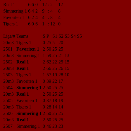
Real 1
6
6
0
12
:
2
12
Simmering 1
6
4
2
9
:
4
8
Favoriten 1
6
2
4
4
:
8
4
Tigers 1
6
0
6
1
:
12
0
Liga/#
Teams
S
P
S1
S2
S3
S4
S5
20m3
Tigers 1
0
25
5
20
2501
Favoriten 1
2
50
25
25
20m3
Simmering 1
1
59
25
21
13
2502
Real 1
2
62
22
25
15
20m3
Real 1
2
66
25
26
15
2503
Tigers 1
1
57
19
28
10
20m3
Favoriten 1
0
39
22
17
2504
Simmering 1
2
50
25
25
20m3
Real 1
2
50
25
25
2505
Favoriten 1
0
37
18
19
20m3
Tigers 1
0
28
14
14
2506
Simmering 1
2
50
25
25
20m3
Real 1
2
50
25
25
2507
Simmering 1
0
46
23
23