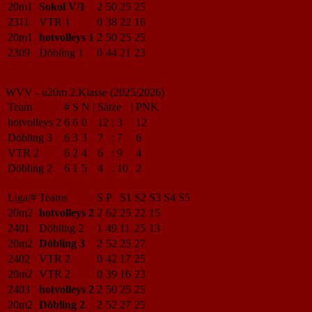
20m1
Sokol V/1
2
50
25
25
2311
VTR 1
0
38
22
16
20m1
hotvolleys 1
2
50
25
25
2309
Döbling 1
0
44
21
23
WVV - u20m 2.Klasse (2025/2026)
Team
#
S
N
|
Sätze
|
PNK
hotvolleys 2
6
6
0
12
:
3
12
Döbling 3
6
3
3
7
:
7
6
VTR 2
6
2
4
6
:
9
4
Döbling 2
6
1
5
4
:
10
2
Liga/#
Teams
S
P
S1
S2
S3
S4
S5
20m2
hotvolleys 2
2
62
25
22
15
2401
Döbling 2
1
49
11
25
13
20m2
Döbling 3
2
52
25
27
2402
VTR 2
0
42
17
25
20m2
VTR 2
0
39
16
23
2403
hotvolleys 2
2
50
25
25
20m2
Döbling 2
2
52
27
25