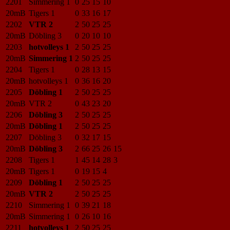
2201
Simmering 1
0
25
15
10
20mB
Tigers 1
0
33
16
17
2202
VTR 2
2
50
25
25
20mB
Döbling 3
0
20
10
10
2203
hotvolleys 1
2
50
25
25
20mB
Simmering 1
2
50
25
25
2204
Tigers 1
0
28
13
15
20mB
hotvolleys 1
0
36
16
20
2205
Döbling 1
2
50
25
25
20mB
VTR 2
0
43
23
20
2206
Döbling 3
2
50
25
25
20mB
Döbling 1
2
50
25
25
2207
Döbling 3
0
32
17
15
20mB
Döbling 3
2
66
25
26
15
2208
Tigers 1
1
45
14
28
3
20mB
Tigers 1
0
19
15
4
2209
Döbling 1
2
50
25
25
20mB
VTR 2
2
50
25
25
2210
Simmering 1
0
39
21
18
20mB
Simmering 1
0
26
10
16
2211
hotvolleys 1
2
50
25
25