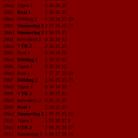
18m2
Tigers 1
0
40
20
20
2902
Real 1
2
50
25
25
18m2
Döbling 2
1
59
24
25
10
2903
Simmering 1
2
57
26
16
15
18m2
Simmering 1
2
50
25
25
2904
hotvolleys 2
0
32
19
13
18m2
VTR 2
2
50
25
25
2905
Real 1
0
36
18
18
18m2
Döbling 2
2
50
25
25
2906
Tigers 1
0
30
18
12
18m2
Real 1
1
57
27
20
10
2907
Döbling 2
2
65
25
25
15
18m2
Tigers 1
0
34
14
20
2908
VTR 2
2
50
25
25
18m2
hotvolleys 2
0
41
21
20
2909
Real 1
2
50
25
25
18m2
Simmering 1
2
65
25
25
15
2910
Tigers 1
1
55
20
27
8
18m2
VTR 2
2
68
25
26
17
2912
Simmering 1
1
60
17
28
15