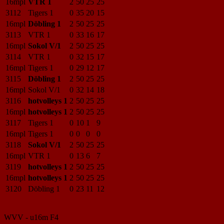
16mpl
VTR 1
2
50
25
25
3112
Tigers 1
0
35
20
15
16mpl
Döbling 1
2
50
25
25
3113
VTR 1
0
33
16
17
16mpl
Sokol V/1
2
50
25
25
3114
VTR 1
0
32
15
17
16mpl
Tigers 1
0
29
12
17
3115
Döbling 1
2
50
25
25
16mpl
Sokol V/1
0
32
14
18
3116
hotvolleys 1
2
50
25
25
16mpl
hotvolleys 1
2
50
25
25
3117
Tigers 1
0
10
1
9
16mpl
Tigers 1
0
0
0
0
3118
Sokol V/1
2
50
25
25
16mpl
VTR 1
0
13
6
7
3119
hotvolleys 1
2
50
25
25
16mpl
hotvolleys 1
2
50
25
25
3120
Döbling 1
0
23
11
12
WVV - u16m F4