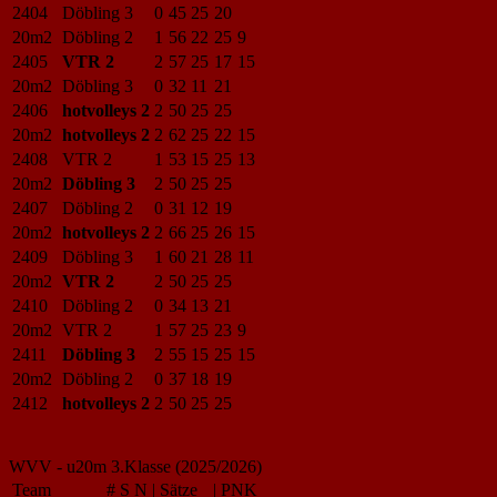
2404
Döbling 3
0
45
25
20
20m2
Döbling 2
1
56
22
25
9
2405
VTR 2
2
57
25
17
15
20m2
Döbling 3
0
32
11
21
2406
hotvolleys 2
2
50
25
25
20m2
hotvolleys 2
2
62
25
22
15
2408
VTR 2
1
53
15
25
13
20m2
Döbling 3
2
50
25
25
2407
Döbling 2
0
31
12
19
20m2
hotvolleys 2
2
66
25
26
15
2409
Döbling 3
1
60
21
28
11
20m2
VTR 2
2
50
25
25
2410
Döbling 2
0
34
13
21
20m2
VTR 2
1
57
25
23
9
2411
Döbling 3
2
55
15
25
15
20m2
Döbling 2
0
37
18
19
2412
hotvolleys 2
2
50
25
25
WVV - u20m 3.Klasse (2025/2026)
Team
#
S
N
|
Sätze
|
PNK