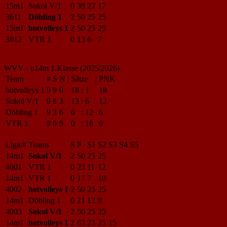
15m1
Sokol V/1
0
39
22
17
3611
Döbling 1
2
50
25
25
15m1
hotvolleys 1
2
50
25
25
3612
VTR 1
0
13
6
7
WVV - u14m 1.Klasse (2025/2026)
Team
#
S
N
|
Sätze
|
PNK
hotvolleys 1
9
9
0
18
:
1
18
Sokol V/1
9
6
3
13
:
6
12
Döbling 1
9
3
6
6
:
12
6
VTR 1
9
0
9
0
:
18
0
Liga/#
Teams
S
P
S1
S2
S3
S4
S5
14m1
Sokol V/1
2
50
25
25
4001
VTR 1
0
23
11
12
14m1
VTR 1
0
17
7
10
4002
hotvolleys 1
2
50
25
25
14m1
Döbling 1
0
21
12
9
4003
Sokol V/1
2
50
25
25
14m1
hotvolleys 1
2
63
23
25
15