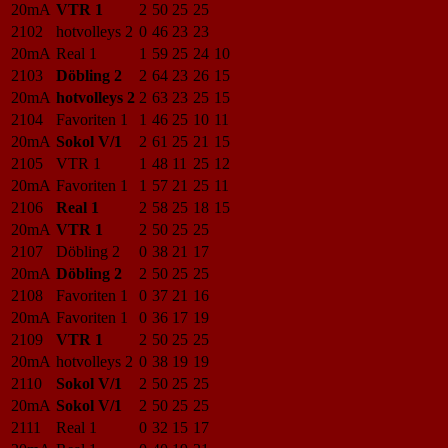
20mA
VTR 1
2
50
25
25
2102
hotvolleys 2
0
46
23
23
20mA
Real 1
1
59
25
24
10
2103
Döbling 2
2
64
23
26
15
20mA
hotvolleys 2
2
63
23
25
15
2104
Favoriten 1
1
46
25
10
11
20mA
Sokol V/1
2
61
25
21
15
2105
VTR 1
1
48
11
25
12
20mA
Favoriten 1
1
57
21
25
11
2106
Real 1
2
58
25
18
15
20mA
VTR 1
2
50
25
25
2107
Döbling 2
0
38
21
17
20mA
Döbling 2
2
50
25
25
2108
Favoriten 1
0
37
21
16
20mA
Favoriten 1
0
36
17
19
2109
VTR 1
2
50
25
25
20mA
hotvolleys 2
0
38
19
19
2110
Sokol V/1
2
50
25
25
20mA
Sokol V/1
2
50
25
25
2111
Real 1
0
32
15
17