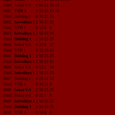
15m1
Sokol V/1
1
60
22
25
13
3601
VTR 1
2
55
25
15
15
15m1
Döbling 1
0
35
22
13
3602
hotvolleys 1
2
50
25
25
15m1
VTR 1
0
12
6
6
3603
hotvolleys 1
2
50
25
25
15m1
Döbling 1
2
50
25
25
3604
Sokol V/1
0
25
8
17
15m1
VTR 1
0
32
20
12
3605
Döbling 1
2
50
25
25
15m1
hotvolleys 1
2
50
25
25
3606
Sokol V/1
0
12
2
10
15m1
hotvolleys 1
2
50
25
25
3607
Döbling 1
0
25
12
13
15m1
VTR 1
0
30
21
9
3608
Sokol V/1
2
50
25
25
15m1
Sokol V/1
0
15
7
8
3609
hotvolleys 1
2
50
25
25
15m1
Döbling 1
2
50
25
25
3610
VTR 1
0
14
6
8