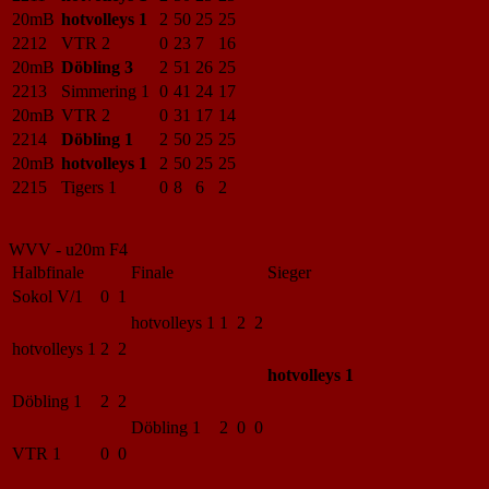
20mB
hotvolleys 1
2
50
25
25
2212
VTR 2
0
23
7
16
20mB
Döbling 3
2
51
26
25
2213
Simmering 1
0
41
24
17
20mB
VTR 2
0
31
17
14
2214
Döbling 1
2
50
25
25
20mB
hotvolleys 1
2
50
25
25
2215
Tigers 1
0
8
6
2
WVV - u20m F4
Halbfinale
Finale
Sieger
Sokol V/1
0 1
hotvolleys 1
1 2 2
hotvolleys 1
2 2
hotvolleys 1
Döbling 1
2 2
Döbling 1
2 0 0
VTR 1
0 0