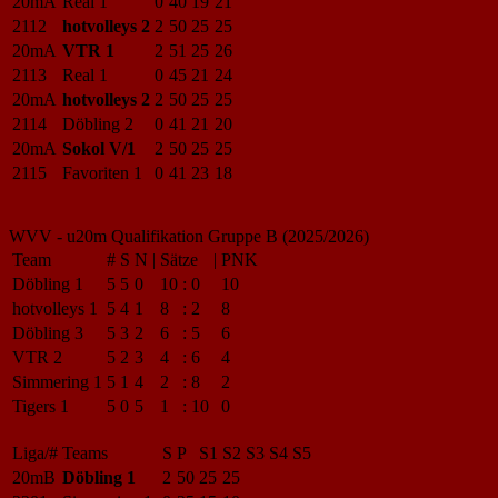
20mA
Real 1
0
40
19
21
2112
hotvolleys 2
2
50
25
25
20mA
VTR 1
2
51
25
26
2113
Real 1
0
45
21
24
20mA
hotvolleys 2
2
50
25
25
2114
Döbling 2
0
41
21
20
20mA
Sokol V/1
2
50
25
25
2115
Favoriten 1
0
41
23
18
WVV - u20m Qualifikation Gruppe B (2025/2026)
Team
#
S
N
|
Sätze
|
PNK
Döbling 1
5
5
0
10
:
0
10
hotvolleys 1
5
4
1
8
:
2
8
Döbling 3
5
3
2
6
:
5
6
VTR 2
5
2
3
4
:
6
4
Simmering 1
5
1
4
2
:
8
2
Tigers 1
5
0
5
1
:
10
0
Liga/#
Teams
S
P
S1
S2
S3
S4
S5
20mB
Döbling 1
2
50
25
25