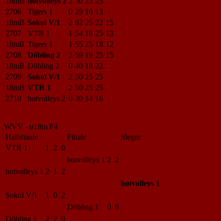
18mB
hotvolleys 2
2
50
25
25
2706
Tigers 1
0
29
16
13
18mB
Sokol V/1
2
62
25
22
15
2707
VTR 1
1
54
16
25
13
18mB
Tigers 1
1
55
25
18
12
2708
Döbling 2
2
59
19
25
15
18mB
Döbling 2
0
40
18
22
2709
Sokol V/1
2
50
25
25
18mB
VTR 1
2
50
25
25
2710
hotvolleys 2
0
30
14
16
WVV - u18m F4
Halbfinale
Finale
Sieger
VTR 1
1 2 0
hotvolleys 1
2 2
hotvolleys 1
2 1 2
hotvolleys 1
Sokol V/1
1 0 2
Döbling 1
0 0
Döbling 1
2 2 0