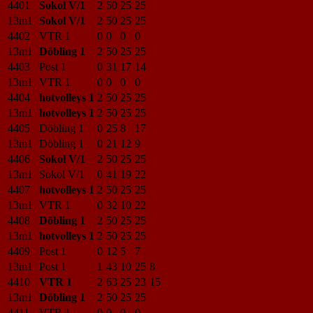
4401
Sokol V/1
2
50
25
25
13m1
Sokol V/1
2
50
25
25
4402
VTR 1
0
0
0
0
13m1
Döbling 1
2
50
25
25
4403
Post 1
0
31
17
14
13m1
VTR 1
0
0
0
0
4404
hotvolleys 1
2
50
25
25
13m1
hotvolleys 1
2
50
25
25
4405
Döbling 1
0
25
8
17
13m1
Döbling 1
0
21
12
9
4406
Sokol V/1
2
50
25
25
13m1
Sokol V/1
0
41
19
22
4407
hotvolleys 1
2
50
25
25
13m1
VTR 1
0
32
10
22
4408
Döbling 1
2
50
25
25
13m1
hotvolleys 1
2
50
25
25
4409
Post 1
0
12
5
7
13m1
Post 1
1
43
10
25
8
4410
VTR 1
2
63
25
23
15
13m1
Döbling 1
2
50
25
25
4411
VTR 1
0
0
0
0