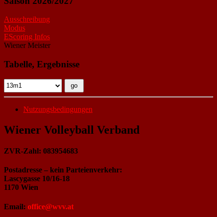
Saison 2026/2027
Ausschreibung
Modus
EScoring Infos
Wiener Meister
Tabelle, Ergebnisse
Nutzungsbedingungen
Wiener Volleyball Verband
ZVR-Zahl: 083954683
Postadresse – kein Parteienverkehr:
Lascygasse 10/16-18
1170 Wien
Email:
office@wvv.at