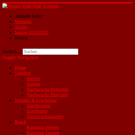
Aktuelle Seite:
Startseite
Archiv
Saison 2020/2021
Herren
Suchen ...
Toggle Navigation
Home
Tabellen
Herren
Damen
Nachwuchs Burschen
Nachwuchs Mädchen
Termine & Ergebnisse
Spieltermine
Ergebnisse
Nachwuchsturniere
Beach
Rangliste Herren
Rangliste Damen