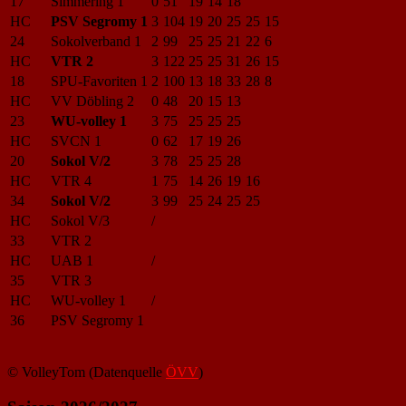
17
Simmering 1
0
51
19
14
18
HC
PSV Segromy 1
3
104
19
20
25
25
15
24
Sokolverband 1
2
99
25
25
21
22
6
HC
VTR 2
3
122
25
25
31
26
15
18
SPU-Favoriten 1
2
100
13
18
33
28
8
HC
VV Döbling 2
0
48
20
15
13
23
WU-volley 1
3
75
25
25
25
HC
SVCN 1
0
62
17
19
26
20
Sokol V/2
3
78
25
25
28
HC
VTR 4
1
75
14
26
19
16
34
Sokol V/2
3
99
25
24
25
25
HC
Sokol V/3
/
33
VTR 2
HC
UAB 1
/
35
VTR 3
HC
WU-volley 1
/
36
PSV Segromy 1
© VolleyTom (Datenquelle
ÖVV
)