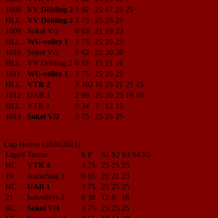
1008
VV Döbling 2
3
92
25
17
25
25
HLL
VV Döbling 2
3
75
25
25
25
1009
Sokol V/2
0
63
21
19
23
HLL
WU-volley 1
3
75
25
25
25
1010
Sokol V/2
0
62
22
20
20
HLL
VV Döbling 2
0
52
15
21
16
1011
WU-volley 1
3
75
25
25
25
HLL
VTR 2
3
102
16
25
21
25
15
1012
UAB 1
2
99
25
20
25
19
10
HLL
VTR 3
0
34
7
12
15
1013
Sokol V/2
3
75
25
25
25
Cup Herren (2020/2021)
Liga/#
Teams
S
P
S1
S2
S3
S4
S5
HC
VTR 4
3
75
25
25
25
19
Aufschlag 1
0
65
21
21
23
HC
UAB 1
3
75
25
25
25
21
hotvolleys 2
0
38
12
8
18
HC
Sokol V/3
3
75
25
25
25