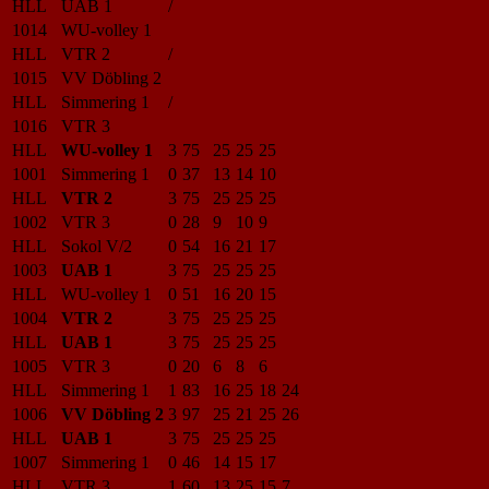
HLL
UAB 1
/
1014
WU-volley 1
HLL
VTR 2
/
1015
VV Döbling 2
HLL
Simmering 1
/
1016
VTR 3
HLL
WU-volley 1
3
75
25
25
25
1001
Simmering 1
0
37
13
14
10
HLL
VTR 2
3
75
25
25
25
1002
VTR 3
0
28
9
10
9
HLL
Sokol V/2
0
54
16
21
17
1003
UAB 1
3
75
25
25
25
HLL
WU-volley 1
0
51
16
20
15
1004
VTR 2
3
75
25
25
25
HLL
UAB 1
3
75
25
25
25
1005
VTR 3
0
20
6
8
6
HLL
Simmering 1
1
83
16
25
18
24
1006
VV Döbling 2
3
97
25
21
25
26
HLL
UAB 1
3
75
25
25
25
1007
Simmering 1
0
46
14
15
17
HLL
VTR 3
1
60
13
25
15
7