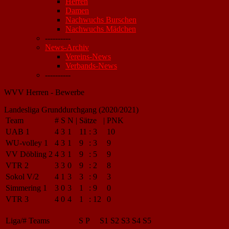
Herren
Damen
Nachwuchs Burschen
Nachwuchs Mädchen
----------
News-Archiv
Vereins-News
Verbands-News
----------
WVV Herren - Bewerbe
Landesliga Grunddurchgang (2020/2021)
Team
#
S
N
|
Sätze
|
PNK
UAB 1
4
3
1
11
:
3
10
WU-volley 1
4
3
1
9
:
3
9
VV Döbling 2
4
3
1
9
:
5
9
VTR 2
3
3
0
9
:
2
8
Sokol V/2
4
1
3
3
:
9
3
Simmering 1
3
0
3
1
:
9
0
VTR 3
4
0
4
1
:
12
0
Liga/#
Teams
S
P
S1
S2
S3
S4
S5