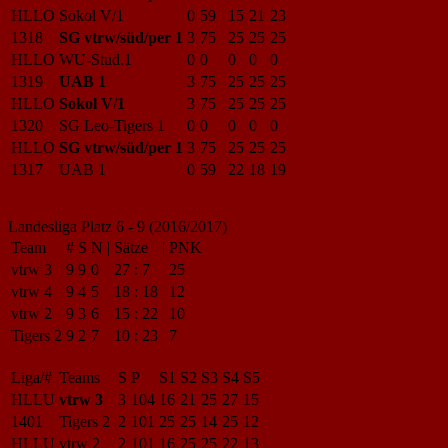
HLLO
Sokol V/1
0
59
15
21
23
1318
SG vtrw/süd/per 1
3
75
25
25
25
HLLO
WU-Stud.1
0
0
0
0
0
1319
UAB 1
3
75
25
25
25
HLLO
Sokol V/1
3
75
25
25
25
1320
SG Leo-Tigers 1
0
0
0
0
0
HLLO
SG vtrw/süd/per 1
3
75
25
25
25
1317
UAB 1
0
59
22
18
19
Landesliga Platz 6 - 9 (2016/2017)
Team
#
S
N
|
Sätze
|
PNK
vtrw 3
9
9
0
27
:
7
25
vtrw 4
9
4
5
18
:
18
12
vtrw 2
9
3
6
15
:
22
10
Tigers 2
9
2
7
10
:
23
7
Liga/#
Teams
S
P
S1
S2
S3
S4
S5
HLLU
vtrw 3
3
104
16
21
25
27
15
1401
Tigers 2
2
101
25
25
14
25
12
HLLU
vtrw 2
2
101
16
25
25
22
13