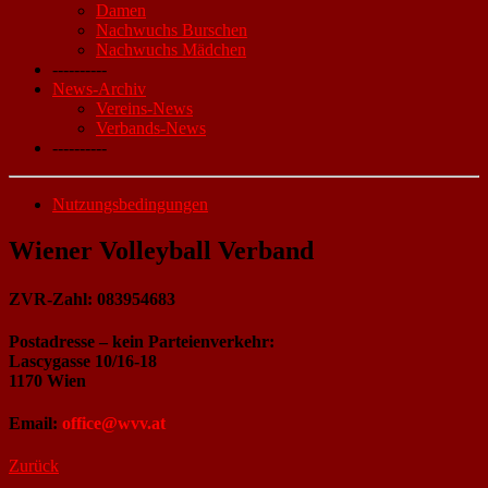
Damen
Nachwuchs Burschen
Nachwuchs Mädchen
----------
News-Archiv
Vereins-News
Verbands-News
----------
Nutzungsbedingungen
Wiener Volleyball Verband
ZVR-Zahl: 083954683
Postadresse – kein Parteienverkehr:
Lascygasse 10/16-18
1170 Wien
Email:
office@wvv.at
Zurück