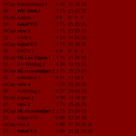
HCup
Sokolverband 1
0
46
16
16
14
48
WU-Stud.1
3
75
25
25
25
HCup
Kagran 1
0
0
0
0
0
50
Sokol V/3
3
75
25
25
25
HCup
vtrw 3
3
75
25
25
25
52
UAB 1
0
53
16
21
16
HCup
Sokol V/1
3
75
25
25
25
49
SVCN 1
0
0
0
0
0
HCup
SG Leo-Tigers 1
3
75
25
25
25
51
VV Döbling 2
0
39
13
13
13
HCup
SG vtrw/süd/per 1
3
75
25
25
25
45
hotvolleys 3
0
31
13
10
8
HCup
vtrw 4
3
76
25
25
26
46
Aufschlag 1
0
57
20
13
24
HCup
France 1
0
38
13
14
11
47
vtrw 2
3
75
25
25
25
HCup
SG vtrw/süd/per 1
3
75
25
25
25
53
Sokol V/3
0
60
22
20
18
HCup
vtrw 4
1
89
17
25
21
26
54
Sokol V/1
3
99
25
21
25
28