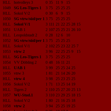
HLL
hotvolleys 3
0
35
11
9
15
1049
SG Leo-Tigers 1
3
75
25
25
25
HLL
Sokol V/2
0
30
6
9
15
1050
SG vtrw/süd/per 1
3
75
25
25
25
HLL
Sokol V/1
3
111
21
22
25
28
15
1051
UAB 1
2
107
25
25
21
26
10
HLL
Leopoldstadt 2
0
28
12
6
10
1052
SG vtrw/süd/per 1
3
75
25
25
25
HLL
Sokol V/1
2
102
25
23
22
25
7
1053
vtrw 2
3
96
22
25
25
9
15
HLL
SG Leo-Tigers 1
3
75
25
25
25
1054
VV Döbling 2
0
48
16
11
21
HLL
UAB 1
3
99
25
25
24
25
1055
vtrw 3
1
81
21
14
26
20
HLL
vtrw 4
3
98
25
23
25
25
1056
Sokol V/2
1
71
13
25
14
19
HLL
Tigers 2
2
110
25
27
20
25
13
1057
WU-Stud.1
3
110
23
29
25
18
15
HLL
Sokol V/2
1
80
21
16
25
18
1058
vtrw 2
3
94
25
25
19
25