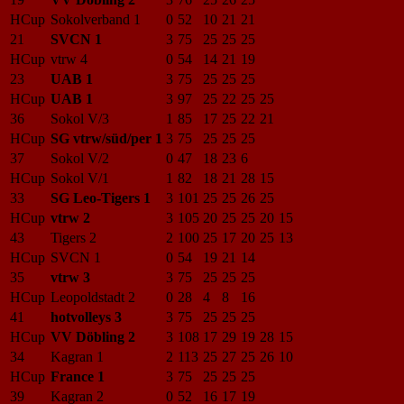
HCup
Sokolverband 1
0
52
10
21
21
21
SVCN 1
3
75
25
25
25
HCup
vtrw 4
0
54
14
21
19
23
UAB 1
3
75
25
25
25
HCup
UAB 1
3
97
25
22
25
25
36
Sokol V/3
1
85
17
25
22
21
HCup
SG vtrw/süd/per 1
3
75
25
25
25
37
Sokol V/2
0
47
18
23
6
HCup
Sokol V/1
1
82
18
21
28
15
33
SG Leo-Tigers 1
3
101
25
25
26
25
HCup
vtrw 2
3
105
20
25
25
20
15
43
Tigers 2
2
100
25
17
20
25
13
HCup
SVCN 1
0
54
19
21
14
35
vtrw 3
3
75
25
25
25
HCup
Leopoldstadt 2
0
28
4
8
16
41
hotvolleys 3
3
75
25
25
25
HCup
VV Döbling 2
3
108
17
29
19
28
15
34
Kagran 1
2
113
25
27
25
26
10
HCup
France 1
3
75
25
25
25
39
Kagran 2
0
52
16
17
19