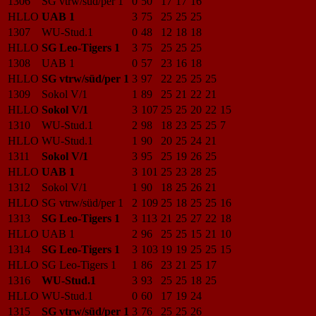
1306
SG vtrw/süd/per 1
0
50
17
17
16
HLLO
UAB 1
3
75
25
25
25
1307
WU-Stud.1
0
48
12
18
18
HLLO
SG Leo-Tigers 1
3
75
25
25
25
1308
UAB 1
0
57
23
16
18
HLLO
SG vtrw/süd/per 1
3
97
22
25
25
25
1309
Sokol V/1
1
89
25
21
22
21
HLLO
Sokol V/1
3
107
25
25
20
22
15
1310
WU-Stud.1
2
98
18
23
25
25
7
HLLO
WU-Stud.1
1
90
20
25
24
21
1311
Sokol V/1
3
95
25
19
26
25
HLLO
UAB 1
3
101
25
23
28
25
1312
Sokol V/1
1
90
18
25
26
21
HLLO
SG vtrw/süd/per 1
2
109
25
18
25
25
16
1313
SG Leo-Tigers 1
3
113
21
25
27
22
18
HLLO
UAB 1
2
96
25
25
15
21
10
1314
SG Leo-Tigers 1
3
103
19
19
25
25
15
HLLO
SG Leo-Tigers 1
1
86
23
21
25
17
1316
WU-Stud.1
3
93
25
25
18
25
HLLO
WU-Stud.1
0
60
17
19
24
1315
SG vtrw/süd/per 1
3
76
25
25
26