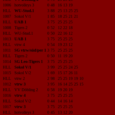
1006
hotvolleys 3
0
48
16
13
19
HLL
WU-Stud.1
3
88
25
13
25
25
1007
Sokol V/1
1
85
18
25
21
21
HLL
UAB 1
3
75
25
25
25
1008
Tigers 2
0
52
12
22
18
HLL
WU-Stud.1
0
50
22
16
12
1013
UAB 1
3
75
25
25
25
HLL
vtrw 4
0
54
19
23
12
1011
SG vtrw/süd/per 1
3
75
25
25
25
HLL
Tigers 2
0
50
11
19
20
1014
SG Leo-Tigers 1
3
75
25
25
25
HLL
Sokol V/1
3
99
25
25
24
25
1015
Sokol V/2
1
69
15
17
26
11
HLL
vtrw 2
2
98
25
25
19
19
10
1012
vtrw 3
3
95
16
14
25
25
15
HLL
VV Döbling 2
0
58
19
20
19
1016
vtrw 4
3
75
25
25
25
HLL
Sokol V/2
0
44
14
16
14
1017
vtrw 3
3
75
25
25
25
HLL
hotvolleys 3
0
45
13
12
20