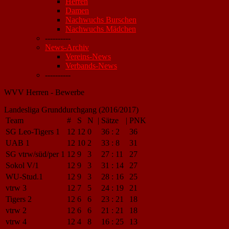
Herren
Damen
Nachwuchs Burschen
Nachwuchs Mädchen
----------
News-Archiv
Vereins-News
Verbands-News
----------
WVV Herren - Bewerbe
Landesliga Grunddurchgang (2016/2017)
Team
#
S
N
|
Sätze
|
PNK
SG Leo-Tigers 1
12
12
0
36
:
2
36
UAB 1
12
10
2
33
:
8
31
SG vtrw/süd/per 1
12
9
3
27
:
11
27
Sokol V/1
12
9
3
31
:
14
27
WU-Stud.1
12
9
3
28
:
16
25
vtrw 3
12
7
5
24
:
19
21
Tigers 2
12
6
6
23
:
21
18
vtrw 2
12
6
6
21
:
21
18
vtrw 4
12
4
8
16
:
25
13