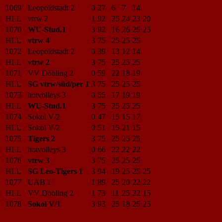
1069
Leopoldstadt 2
0
27
6
7
14
HLL
vtrw 2
1
92
25
24
23
20
1070
WU-Stud.1
3
92
16
26
25
25
HLL
vtrw 4
3
75
25
25
25
1072
Leopoldstadt 2
0
39
13
12
14
HLL
vtrw 2
3
75
25
25
25
1071
VV Döbling 2
0
59
22
18
19
HLL
SG vtrw/süd/per 1
3
75
25
25
25
1073
hotvolleys 3
0
55
17
19
19
HLL
WU-Stud.1
3
75
25
25
25
1074
Sokol V/2
0
47
15
15
17
HLL
Sokol V/2
0
51
15
21
15
1075
Tigers 2
3
75
25
25
25
HLL
hotvolleys 3
0
66
22
22
22
1076
vtrw 3
3
75
25
25
25
HLL
SG Leo-Tigers 1
3
94
19
25
25
25
1077
UAB 1
1
89
25
20
22
22
HLL
VV Döbling 2
1
73
11
25
22
15
1078
Sokol V/1
3
93
25
18
25
25