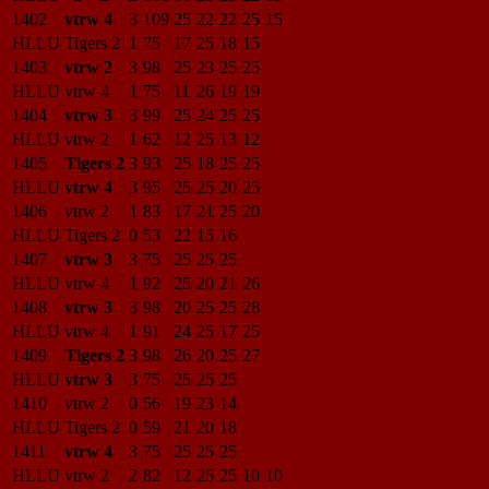
1402
vtrw 4
3
109
25
22
22
25
15
HLLU
Tigers 2
1
75
17
25
18
15
1403
vtrw 2
3
98
25
23
25
25
HLLU
vtrw 4
1
75
11
26
19
19
1404
vtrw 3
3
99
25
24
25
25
HLLU
vtrw 2
1
62
12
25
13
12
1405
Tigers 2
3
93
25
18
25
25
HLLU
vtrw 4
3
95
25
25
20
25
1406
vtrw 2
1
83
17
21
25
20
HLLU
Tigers 2
0
53
22
15
16
1407
vtrw 3
3
75
25
25
25
HLLU
vtrw 4
1
92
25
20
21
26
1408
vtrw 3
3
98
20
25
25
28
HLLU
vtrw 4
1
91
24
25
17
25
1409
Tigers 2
3
98
26
20
25
27
HLLU
vtrw 3
3
75
25
25
25
1410
vtrw 2
0
56
19
23
14
HLLU
Tigers 2
0
59
21
20
18
1411
vtrw 4
3
75
25
25
25
HLLU
vtrw 2
2
82
12
25
25
10
10