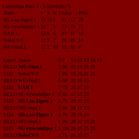
Landesliga Platz 1 - 5 (2016/2017)
Team
#
S
N
|
Sätze
|
PNK
SG Leo-Tigers 1
12
10
2
31
:
12
28
SG vtrw/süd/per 1
12
7
5
23
:
19
21
UAB 1
12
6
6
23
:
21
19
Sokol V/1
12
5
7
21
:
26
14
WU-Stud.1
12
2
10
12
:
32
8
Liga/#
Teams
S
P
S1
S2
S3
S4
S5
HLLO
WU-Stud.1
3
88
25
13
25
25
1321
Sokol V/1
1
85
18
25
21
21
HLLO
WU-Stud.1
0
50
22
16
12
1322
UAB 1
3
75
25
25
25
HLLO
SG vtrw/süd/per 1
0
55
17
15
23
1323
SG Leo-Tigers 1
3
75
25
25
25
HLLO
WU-Stud.1
0
46
18
13
15
1324
SG Leo-Tigers 1
3
75
25
25
25
HLLO
WU-Stud.1
1
90
28
22
19
21
1325
SG vtrw/süd/per 1
3
101
26
25
25
25
HLLO
Sokol V/1
3
75
25
25
25