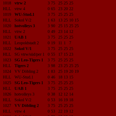
1018
vtrw 2
3
75
25
25
25
HLL
vtrw 4
0
65
23
20
22
1019
WU-Stud.1
3
75
25
25
25
HLL
Sokol V/2
1
63
13
25
10
15
1020
hotvolleys 3
3
90
25
15
25
25
HLL
vtrw 2
0
49
23
14
12
1021
UAB 1
3
75
25
25
25
HLL
Leopoldstadt 2
0
19
11
1
7
1022
Sokol V/1
3
75
25
25
25
HLL
SG vtrw/süd/per 1
0
55
17
15
23
1023
SG Leo-Tigers 1
3
75
25
25
25
HLL
Tigers 2
3
98
23
25
25
25
1024
VV Döbling 2
1
83
25
19
20
19
HLL
WU-Stud.1
0
46
18
13
15
1025
SG Leo-Tigers 1
3
75
25
25
25
HLL
UAB 1
3
75
25
25
25
1026
hotvolleys 3
0
38
12
12
14
HLL
Sokol V/2
0
53
16
19
18
1027
VV Döbling 2
3
75
25
25
25
HLL
vtrw 4
0
53
22
19
12