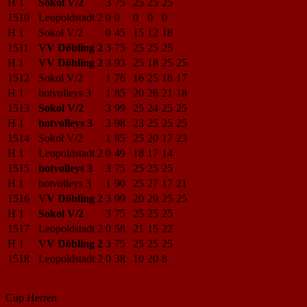
H 1
Sokol V/2
3
75
25
25
25
1510
Leopoldstadt 2
0
0
0
0
0
H 1
Sokol V/2
0
45
15
12
18
1511
VV Döbling 2
3
75
25
25
25
H 1
VV Döbling 2
3
93
25
18
25
25
1512
Sokol V/2
1
76
16
25
18
17
H 1
hotvolleys 3
1
85
20
26
21
18
1513
Sokol V/2
3
99
25
24
25
25
H 1
hotvolleys 3
3
98
23
25
25
25
1514
Sokol V/2
1
85
25
20
17
23
H 1
Leopoldstadt 2
0
49
18
17
14
1515
hotvolleys 3
3
75
25
25
25
H 1
hotvolleys 3
1
90
25
27
17
21
1516
VV Döbling 2
3
99
20
29
25
25
H 1
Sokol V/2
3
75
25
25
25
1517
Leopoldstadt 2
0
58
21
15
22
H 1
VV Döbling 2
3
75
25
25
25
1518
Leopoldstadt 2
0
38
10
20
8
Cup Herren