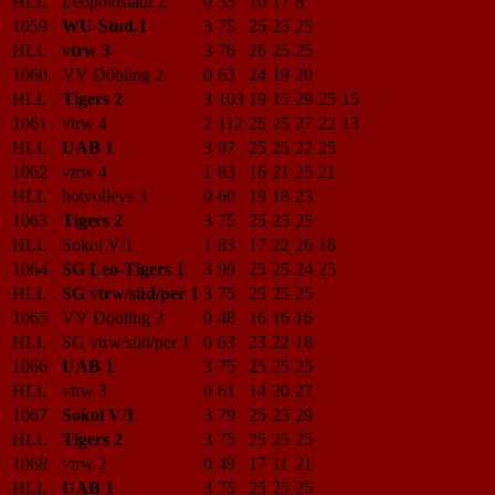
HLL
Leopoldstadt 2
0
35
10
17
8
1059
WU-Stud.1
3
75
25
25
25
HLL
vtrw 3
3
76
26
25
25
1060
VV Döbling 2
0
63
24
19
20
HLL
Tigers 2
3
103
19
15
29
25
15
1061
vtrw 4
2
112
25
25
27
22
13
HLL
UAB 1
3
97
25
25
22
25
1062
vtrw 4
1
83
16
21
25
21
HLL
hotvolleys 3
0
60
19
18
23
1063
Tigers 2
3
75
25
25
25
HLL
Sokol V/1
1
83
17
22
26
18
1064
SG Leo-Tigers 1
3
99
25
25
24
25
HLL
SG vtrw/süd/per 1
3
75
25
25
25
1065
VV Döbling 2
0
48
16
16
16
HLL
SG vtrw/süd/per 1
0
63
23
22
18
1066
UAB 1
3
75
25
25
25
HLL
vtrw 3
0
61
14
20
27
1067
Sokol V/1
3
79
25
25
29
HLL
Tigers 2
3
75
25
25
25
1068
vtrw 2
0
49
17
11
21
HLL
UAB 1
3
75
25
25
25