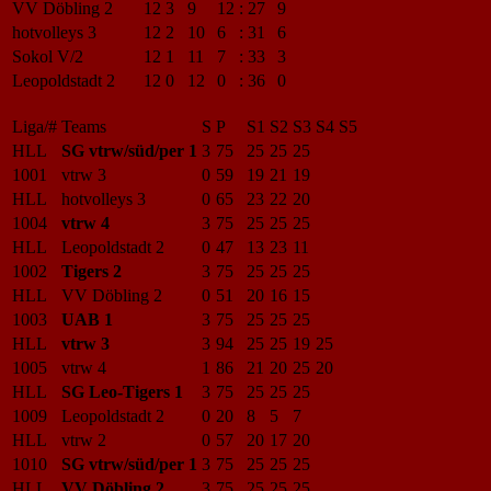
VV Döbling 2
12
3
9
12
:
27
9
hotvolleys 3
12
2
10
6
:
31
6
Sokol V/2
12
1
11
7
:
33
3
Leopoldstadt 2
12
0
12
0
:
36
0
Liga/#
Teams
S
P
S1
S2
S3
S4
S5
HLL
SG vtrw/süd/per 1
3
75
25
25
25
1001
vtrw 3
0
59
19
21
19
HLL
hotvolleys 3
0
65
23
22
20
1004
vtrw 4
3
75
25
25
25
HLL
Leopoldstadt 2
0
47
13
23
11
1002
Tigers 2
3
75
25
25
25
HLL
VV Döbling 2
0
51
20
16
15
1003
UAB 1
3
75
25
25
25
HLL
vtrw 3
3
94
25
25
19
25
1005
vtrw 4
1
86
21
20
25
20
HLL
SG Leo-Tigers 1
3
75
25
25
25
1009
Leopoldstadt 2
0
20
8
5
7
HLL
vtrw 2
0
57
20
17
20
1010
SG vtrw/süd/per 1
3
75
25
25
25
HLL
VV Döbling 2
3
75
25
25
25