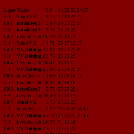
Liga/#
Teams
S
P
S1
S2
S3
S4
S5
H 1
Sokol V/2
1
75
22
13
25
15
1501
hotvolleys 3
3
90
25
25
15
25
H 1
hotvolleys 3
3
75
25
25
25
1502
Leopoldstadt 2
0
39
12
14
13
H 1
Sokol V/2
1
71
25
17
12
17
1503
VV Döbling 2
3
93
18
25
25
25
H 1
VV Döbling 2
3
75
25
25
25
1504
Leopoldstadt 2
0
41
15
15
11
H 1
VV Döbling 2
3
99
25
24
25
25
1505
hotvolleys 3
1
69
10
26
16
17
H 1
Leopoldstadt 2
0
38
4
18
16
1506
hotvolleys 3
3
75
25
25
25
H 1
Leopoldstadt 2
0
40
12
13
15
1507
Sokol V/2
3
75
25
25
25
H 1
hotvolleys 3
2
97
25
25
20
14
13
1508
VV Döbling 2
3
110
23
22
25
25
15
H 1
Leopoldstadt 2
0
35
7
12
16
1509
VV Döbling 2
3
75
25
25
25