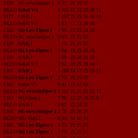
1326
SG vtrw/süd/per 1
0
57
21
19
17
HLLO
Sokol V/1
3
111
21
22
25
28
15
1327
UAB 1
2
107
25
25
21
26
10
HLLO
Sokol V/1
1
83
17
22
26
18
1328
SG Leo-Tigers 1
3
99
25
25
24
25
HLLO
SG vtrw/süd/per 1
0
63
23
22
18
1329
UAB 1
3
75
25
25
25
HLLO
SG Leo-Tigers 1
3
94
19
25
25
25
1330
UAB 1
1
89
25
20
22
22
HLLO
Sokol V/1
2
92
26
25
20
14
7
1301
UAB 1
3
106
24
17
25
25
15
HLLO
SG Leo-Tigers 1
3
75
25
25
25
1302
Sokol V/1
0
41
15
12
14
HLLO
SG vtrw/süd/per 1
3
112
25
25
25
22
15
1303
WU-Stud.1
2
96
12
27
23
25
9
HLLO
UAB 1
0
67
22
24
21
1304
SG vtrw/süd/per 1
3
76
25
26
25
HLLO
WU-Stud.1
0
44
14
16
14
1305
SG Leo-Tigers 1
3
75
25
25
25
HLLO
SG Leo-Tigers 1
3
75
25
25
25