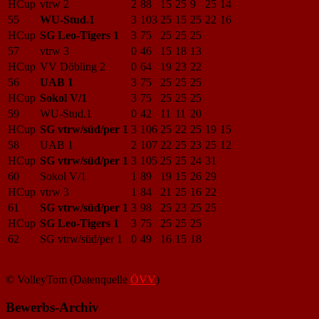
HCup
vtrw 2
2
88
15
25
9
25
14
55
WU-Stud.1
3
103
25
15
25
22
16
HCup
SG Leo-Tigers 1
3
75
25
25
25
57
vtrw 3
0
46
15
18
13
HCup
VV Döbling 2
0
64
19
23
22
56
UAB 1
3
75
25
25
25
HCup
Sokol V/1
3
75
25
25
25
59
WU-Stud.1
0
42
11
11
20
HCup
SG vtrw/süd/per 1
3
106
25
22
25
19
15
58
UAB 1
2
107
22
25
23
25
12
HCup
SG vtrw/süd/per 1
3
105
25
25
24
31
60
Sokol V/1
1
89
19
15
26
29
HCup
vtrw 3
1
84
21
25
16
22
61
SG vtrw/süd/per 1
3
98
25
23
25
25
HCup
SG Leo-Tigers 1
3
75
25
25
25
62
SG vtrw/süd/per 1
0
49
16
15
18
© VolleyTom (Datenquelle
ÖVV
)
Bewerbs-Archiv