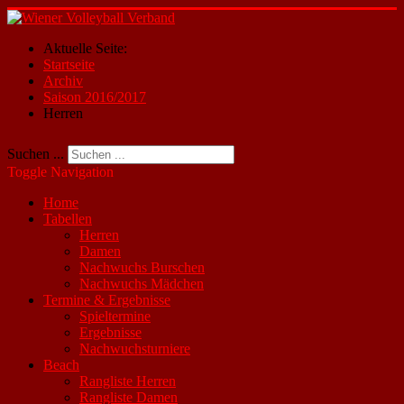
Aktuelle Seite:
Startseite
Archiv
Saison 2016/2017
Herren
Suchen ...
Toggle Navigation
Home
Tabellen
Herren
Damen
Nachwuchs Burschen
Nachwuchs Mädchen
Termine & Ergebnisse
Spieltermine
Ergebnisse
Nachwuchsturniere
Beach
Rangliste Herren
Rangliste Damen