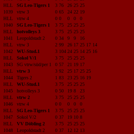
HLL
SG Leo-Tigers 1
3
76
26
25
25
1039
vtrw 3
0
65
24
22
19
HLL
vtrw 4
0
0
0
0
0
1040
SG Leo-Tigers 1
3
75
25
25
25
HLL
hotvolleys 3
3
75
25
25
25
1041
Leopoldstadt 2
0
34
9
9
16
HLL
vtrw 3
2
99
26
17
25
17
14
1042
WU-Stud.1
3
104
24
25
14
25
16
HLL
Sokol V/1
3
75
25
25
25
1043
SG vtrw/süd/per 1
0
57
21
19
17
HLL
vtrw 3
3
92
25
17
25
25
1044
Tigers 2
1
83
23
25
16
19
HLL
WU-Stud.1
3
75
25
25
25
1045
hotvolleys 3
0
50
19
8
23
HLL
vtrw 2
3
75
25
25
25
1046
vtrw 4
0
0
0
0
0
HLL
SG Leo-Tigers 1
3
75
25
25
25
1047
Sokol V/2
0
37
19
10
8
HLL
VV Döbling 2
3
75
25
25
25
1048
Leopoldstadt 2
0
37
12
12
13