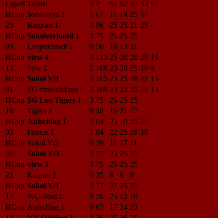
Liga/#
Teams
S
P
S1
S2
S3
S4
S5
HCup
hotvolleys 3
1
67
11
14
25
17
20
Kagran 1
3
96
25
25
21
25
HCup
Sokolverband 1
3
75
25
25
25
09
Leopoldstadt 2
0
50
16
13
21
HCup
vtrw 4
3
113
25
28
20
25
15
13
vtrw 2
2
106
23
30
25
19
9
HCup
Sokol V/1
3
105
25
25
18
22
15
01
SG vtrw/süd/per 1
2
109
23
23
25
25
13
HCup
SG Leo-Tigers 1
3
75
25
25
25
18
Tigers 2
0
48
10
21
17
HCup
Aufschlag 1
3
94
25
19
25
25
05
France 1
1
84
22
25
19
18
HCup
Sokol V/2
0
39
11
17
11
24
Sokol V/3
3
75
25
25
25
HCup
vtrw 3
3
75
25
25
25
22
Kagran 2
0
25
8
9
8
HCup
Sokol V/1
3
77
27
25
25
17
WU-Stud.1
0
56
25
12
19
HCup
Aufschlag 1
0
63
17
24
22
19
VV Döbling 2
3
76
25
26
25