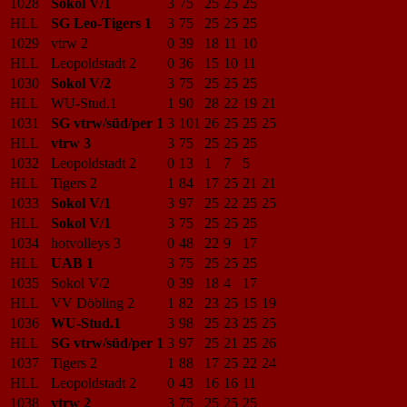
1028
Sokol V/1
3
75
25
25
25
HLL
SG Leo-Tigers 1
3
75
25
25
25
1029
vtrw 2
0
39
18
11
10
HLL
Leopoldstadt 2
0
36
15
10
11
1030
Sokol V/2
3
75
25
25
25
HLL
WU-Stud.1
1
90
28
22
19
21
1031
SG vtrw/süd/per 1
3
101
26
25
25
25
HLL
vtrw 3
3
75
25
25
25
1032
Leopoldstadt 2
0
13
1
7
5
HLL
Tigers 2
1
84
17
25
21
21
1033
Sokol V/1
3
97
25
22
25
25
HLL
Sokol V/1
3
75
25
25
25
1034
hotvolleys 3
0
48
22
9
17
HLL
UAB 1
3
75
25
25
25
1035
Sokol V/2
0
39
18
4
17
HLL
VV Döbling 2
1
82
23
25
15
19
1036
WU-Stud.1
3
98
25
23
25
25
HLL
SG vtrw/süd/per 1
3
97
25
21
25
26
1037
Tigers 2
1
88
17
25
22
24
HLL
Leopoldstadt 2
0
43
16
16
11
1038
vtrw 2
3
75
25
25
25