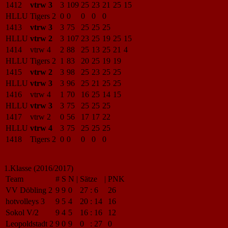
1412
vtrw 3
3
109
25
23
21
25
15
HLLU
Tigers 2
0
0
0
0
0
1413
vtrw 3
3
75
25
25
25
HLLU
vtrw 2
3
107
23
25
19
25
15
1414
vtrw 4
2
88
25
13
25
21
4
HLLU
Tigers 2
1
83
20
25
19
19
1415
vtrw 2
3
98
25
23
25
25
HLLU
vtrw 3
3
96
25
21
25
25
1416
vtrw 4
1
70
16
25
14
15
HLLU
vtrw 3
3
75
25
25
25
1417
vtrw 2
0
56
17
17
22
HLLU
vtrw 4
3
75
25
25
25
1418
Tigers 2
0
0
0
0
0
1.Klasse (2016/2017)
Team
#
S
N
|
Sätze
|
PNK
VV Döbling 2
9
9
0
27
:
6
26
hotvolleys 3
9
5
4
20
:
14
16
Sokol V/2
9
4
5
16
:
16
12
Leopoldstadt 2
9
0
9
0
:
27
0