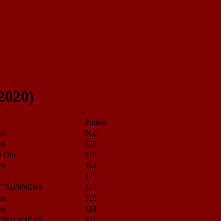
2020)
Punkte
en
560
en
525
In One
515
en
453
345
DRUNNERS
333
en
328
en
324
DRUNNERS
321