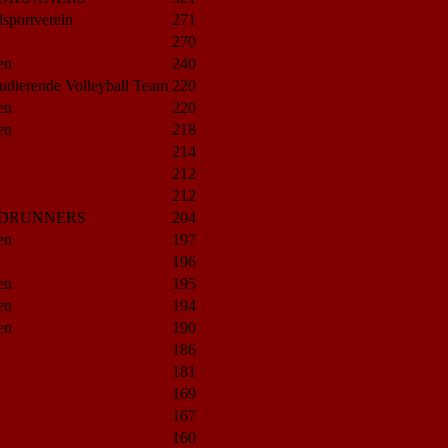
sportverein
271
270
en
240
Studierende Volleyball Team
220
en
220
en
218
214
212
212
DRUNNERS
204
en
197
196
en
195
en
194
en
190
186
181
169
167
160