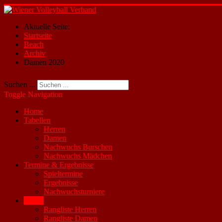
Aktuelle Seite:
Startseite
Beach
Archiv
Damen 2020
Suchen ...
Toggle Navigation
Home
Tabellen
Herren
Damen
Nachwuchs Burschen
Nachwuchs Mädchen
Termine & Ergebnisse
Spieltermine
Ergebnisse
Nachwuchsturniere
Beach
Rangliste Herren
Rangliste Damen