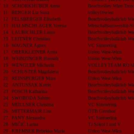
10
SCHÖRKHUBER Anna
Beachvolley Wien Trend
11
BERGER Lia Suna
volley16wien
12
FELSBERGER Elisabeth
Beachvolleyballclub Wi
13
HALMSCHLAGER Verena
Wirtschaftsuniversität-
14
LAUBICHLER Laura
Beachvolleyballclub Wi
15
LEITNER Christina
Beachvolleyballclub Wi
16
WAGNER Agnes
VC Simmering
17
OBERKLEINER Anna
Union West-Wien
18
WEINZINGER Hannah
Union West-Wien
19
WENGLER Michaela
VOLLEYTEAM ROA
20
SCHUSTER Magdalena
Beachvolleyballclub Wi
21
REINSPERGER Mara
Union West-Wien
22
ANTUSSAK Katrin
Beachvolleyballclub Wi
23
POSCH Katharina
Beachvolleyballclub Wi
24
SWOBODA Sabine
Beachvolleyballclub Wi
25
MÜLLNER Christina
VC Simmering
26
MITTERMAIR Lisa
ÖTB Gersthof
27
PANY Alexandra
VC Simmering
28
MIĆIĆ Larisa
TJ Sokol I und V
29
KREMSER Rebekka Maria
Union West-Wien