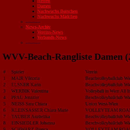
Herren
Damen
Nachwuchs Burschen
Nachwuchs Mädchen
----------
News-Archiv
Vereins-News
Verbands-News
----------
WVV-Beach-Rangliste Damen (
#
Spieler
Verein
1
MAIR Viktoria
Beachvolleyballclub Wi
2
ELSNER Karin
Beachvolleyballclub Wi
3
WERBIK Valentina
Volleyball in Wien All 
4
PFAU Jennifer
Beachvolleyballclub Wi
5
NEISS Sara Chiara
Union West-Wien
6
KLEINSASSER Chiara Marie
VOLLEYTEAM ROA
7
TAUBER Anzhelika
Beachvolleyballclub Wi
8
EINSIEDLER Johanna
Beachvolleyballclub Wi
9
SCHWARZ Bianca
VOLLEYTEAM ROA