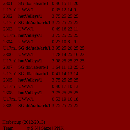
2301
SG dö/uab/arb/1
0
46
15
11
20
U17m1
UWW/1
0
35
12
14
9
2302
hotVolleys/1
3
75
25
25
25
U17m1
SG dö/uab/arb/1
3
75
25
25
25
2303
UWW/1
0
49
16
22
11
U17m1
hotVolleys/1
3
75
25
25
25
2304
UWW/1
0
27
10
8
9
U17m1
SG dö/uab/arb/1
3
95
25
20
25
25
2306
UWW/1
1
78
14
25
16
23
U17m1
hotVolleys/1
3
98
25
25
23
25
2307
SG dö/uab/arb/1
1
64
11
13
25
15
U17m1
SG dö/uab/arb/1
0
41
14
13
14
2305
hotVolleys/1
3
75
25
25
25
U17m1
UWW/1
0
40
17
10
13
2308
hotVolleys/1
3
75
25
25
25
U17m1
UWW/1
0
53
19
16
18
2309
SG dö/uab/arb/1
3
75
25
25
25
Herbstcup (2012/2013)
Team
#
S
N
|
Sätze
|
PNK