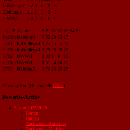
hotVolleys/1
2
2
0
6
:
0
6
Döbling/1
2
1
1
3
:
3
3
UWW/1
2
0
2
0
:
6
0
Liga/#
Teams
S
P
S1
S2
S3
S4
S5
hc19m
Döbling/1
0
52
20
15
17
3701
hotVolleys/1
3
75
25
25
25
hc19m
hotVolleys/1
3
75
25
25
25
3702
UWW/1
0
33
9
9
15
hc19m
UWW/1
0
51
24
16
11
3703
Döbling/1
3
76
26
25
25
© VolleyTom (Datenquelle
ÖVV
)
Bewerbs-Archiv
Saison 2025/2026
Herren
Damen
Nachwuchs Burschen
Nachwuchs Mädchen