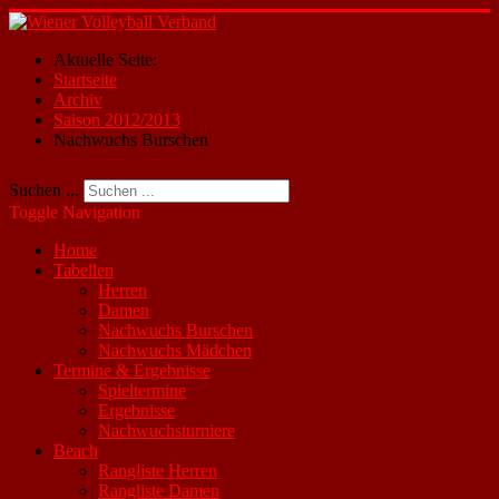
Aktuelle Seite:
Startseite
Archiv
Saison 2012/2013
Nachwuchs Burschen
Suchen ...
Toggle Navigation
Home
Tabellen
Herren
Damen
Nachwuchs Burschen
Nachwuchs Mädchen
Termine & Ergebnisse
Spieltermine
Ergebnisse
Nachwuchsturniere
Beach
Rangliste Herren
Rangliste Damen