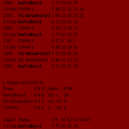
2504
hotVolleys/1
3
75
25
25
25
U15m1
UWW/1
1
86
25
22
21
18
2505
SG dö/uab/arb/1
3
98
23
25
25
25
U15m1
hotVolleys/1
3
75
25
25
25
2506
UWW/1
0
35
13
10
12
U15m1
hotVolleys/1
3
75
25
25
25
2507
UWW/1
0
27
4
18
5
U15m1
UWW/1
0
49
10
18
21
2508
SG dö/uab/arb/1
3
75
25
25
25
U15m1
SG dö/uab/arb/1
0
46
11
13
22
2509
hotVolleys/1
3
75
25
25
25
1. Klasse (2012/2013)
Team
#
S
N
|
Sätze
|
PNK
hotVolleys/1
6
6
0
18
:
1
18
SG dö/uab/arb/1
6
3
3
10
:
10
9
UWW/1
6
0
6
1
:
18
0
Liga/#
Teams
S
P
S1
S2
S3
S4
S5
U17m1
hotVolleys/1
3
75
25
25
25