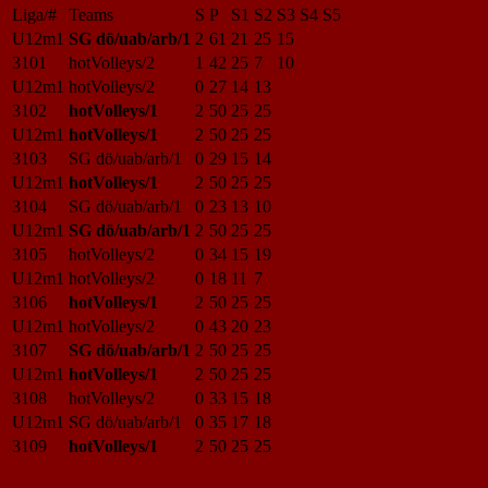
Liga/#
Teams
S
P
S1
S2
S3
S4
S5
U12m1
SG dö/uab/arb/1
2
61
21
25
15
3101
hotVolleys/2
1
42
25
7
10
U12m1
hotVolleys/2
0
27
14
13
3102
hotVolleys/1
2
50
25
25
U12m1
hotVolleys/1
2
50
25
25
3103
SG dö/uab/arb/1
0
29
15
14
U12m1
hotVolleys/1
2
50
25
25
3104
SG dö/uab/arb/1
0
23
13
10
U12m1
SG dö/uab/arb/1
2
50
25
25
3105
hotVolleys/2
0
34
15
19
U12m1
hotVolleys/2
0
18
11
7
3106
hotVolleys/1
2
50
25
25
U12m1
hotVolleys/2
0
43
20
23
3107
SG dö/uab/arb/1
2
50
25
25
U12m1
hotVolleys/1
2
50
25
25
3108
hotVolleys/2
0
33
15
18
U12m1
SG dö/uab/arb/1
0
35
17
18
3109
hotVolleys/1
2
50
25
25