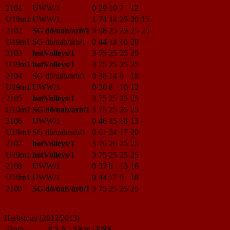
2101
UWW/1
0
29
10
7
12
U19m1
UWW/1
1
74
14
25
20
15
2102
SG dö/uab/arb/1
3
98
25
23
25
25
U19m1
SG dö/uab/arb/1
0
44
14
10
20
2103
hotVolleys/1
3
75
25
25
25
U19m1
hotVolleys/1
3
75
25
25
25
2104
SG dö/uab/arb/1
0
38
14
6
18
U19m1
UWW/1
0
30
8
10
12
2105
hotVolleys/1
3
75
25
25
25
U19m1
SG dö/uab/arb/1
3
75
25
25
25
2106
UWW/1
0
46
15
18
13
U19m1
SG dö/uab/arb/1
0
61
24
17
20
2107
hotVolleys/1
3
76
26
25
25
U19m1
hotVolleys/1
3
75
25
25
25
2108
UWW/1
0
37
8
13
16
U19m1
UWW/1
0
44
17
9
18
2109
SG dö/uab/arb/1
3
75
25
25
25
Herbstcup (2012/2013)
Team
#
S
N
|
Sätze
|
PNK