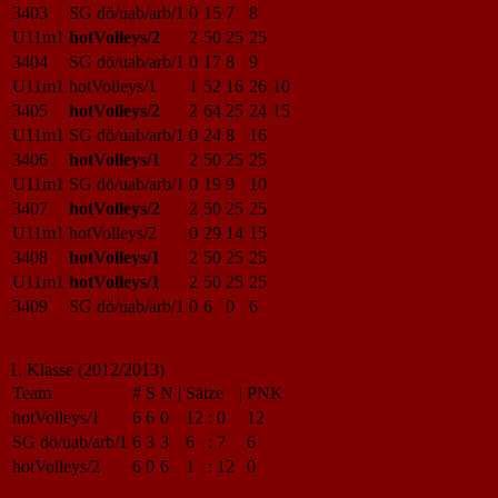
3403
SG dö/uab/arb/1
0
15
7
8
U11m1
hotVolleys/2
2
50
25
25
3404
SG dö/uab/arb/1
0
17
8
9
U11m1
hotVolleys/1
1
52
16
26
10
3405
hotVolleys/2
2
64
25
24
15
U11m1
SG dö/uab/arb/1
0
24
8
16
3406
hotVolleys/1
2
50
25
25
U11m1
SG dö/uab/arb/1
0
19
9
10
3407
hotVolleys/2
2
50
25
25
U11m1
hotVolleys/2
0
29
14
15
3408
hotVolleys/1
2
50
25
25
U11m1
hotVolleys/1
2
50
25
25
3409
SG dö/uab/arb/1
0
6
0
6
1. Klasse (2012/2013)
Team
#
S
N
|
Sätze
|
PNK
hotVolleys/1
6
6
0
12
:
0
12
SG dö/uab/arb/1
6
3
3
6
:
7
6
hotVolleys/2
6
0
6
1
:
12
0