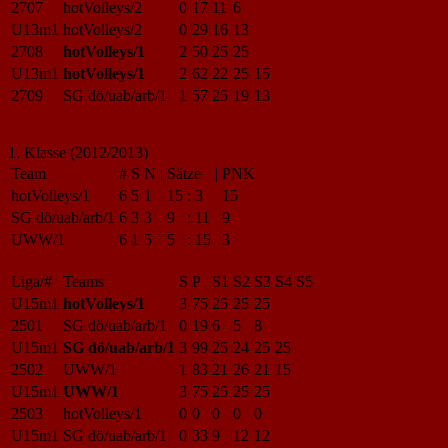
2707
hotVolleys/2
0
17
11
6
U13m1
hotVolleys/2
0
29
16
13
2708
hotVolleys/1
2
50
25
25
U13m1
hotVolleys/1
2
62
22
25
15
2709
SG dö/uab/arb/1
1
57
25
19
13
1. Klasse (2012/2013)
Team
#
S
N
|
Sätze
|
PNK
hotVolleys/1
6
5
1
15
:
3
15
SG dö/uab/arb/1
6
3
3
9
:
11
9
UWW/1
6
1
5
5
:
15
3
Liga/#
Teams
S
P
S1
S2
S3
S4
S5
U15m1
hotVolleys/1
3
75
25
25
25
2501
SG dö/uab/arb/1
0
19
6
5
8
U15m1
SG dö/uab/arb/1
3
99
25
24
25
25
2502
UWW/1
1
83
21
26
21
15
U15m1
UWW/1
3
75
25
25
25
2503
hotVolleys/1
0
0
0
0
0
U15m1
SG dö/uab/arb/1
0
33
9
12
12