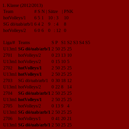
1. Klasse (2012/2013)
Team
#
S
N
|
Sätze
|
PNK
hotVolleys/1
6
5
1
10
:
3
10
SG dö/uab/arb/1
6
4
2
9
:
4
8
hotVolleys/2
6
0
6
0
:
12
0
Liga/#
Teams
S
P
S1
S2
S3
S4
S5
U13m1
SG dö/uab/arb/1
2
50
25
25
2701
hotVolleys/2
0
23
13
10
U13m1
hotVolleys/2
0
15
10
5
2702
hotVolleys/1
2
50
25
25
U13m1
hotVolleys/1
2
50
25
25
2703
SG dö/uab/arb/1
0
30
18
12
U13m1
hotVolleys/2
0
22
8
14
2704
SG dö/uab/arb/1
2
50
25
25
U13m1
hotVolleys/1
2
50
25
25
2705
hotVolleys/2
0
13
9
4
U13m1
SG dö/uab/arb/1
2
50
25
25
2706
hotVolleys/1
0
41
20
21
U13m1
SG dö/uab/arb/1
2
50
25
25