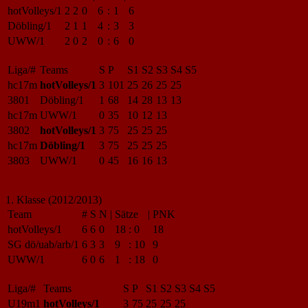
hotVolleys/1
2
2
0
6
:
1
6
Döbling/1
2
1
1
4
:
3
3
UWW/1
2
0
2
0
:
6
0
Liga/#
Teams
S
P
S1
S2
S3
S4
S5
hc17m
hotVolleys/1
3
101
25
26
25
25
3801
Döbling/1
1
68
14
28
13
13
hc17m
UWW/1
0
35
10
12
13
3802
hotVolleys/1
3
75
25
25
25
hc17m
Döbling/1
3
75
25
25
25
3803
UWW/1
0
45
16
16
13
1. Klasse (2012/2013)
Team
#
S
N
|
Sätze
|
PNK
hotVolleys/1
6
6
0
18
:
0
18
SG dö/uab/arb/1
6
3
3
9
:
10
9
UWW/1
6
0
6
1
:
18
0
Liga/#
Teams
S
P
S1
S2
S3
S4
S5
U19m1
hotVolleys/1
3
75
25
25
25