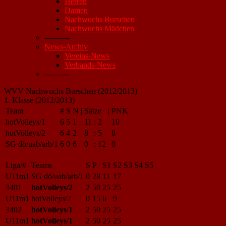
Herren
Damen
Nachwuchs Burschen
Nachwuchs Mädchen
----------
News-Archiv
Vereins-News
Verbands-News
----------
WVV Nachwuchs Burschen (2012/2013)
1. Klasse (2012/2013)
Team
#
S
N
|
Sätze
|
PNK
hotVolleys/1
6
5
1
11
:
2
10
hotVolleys/2
6
4
2
8
:
5
8
SG dö/uab/arb/1
6
0
6
0
:
12
0
Liga/#
Teams
S
P
S1
S2
S3
S4
S5
U11m1
SG dö/uab/arb/1
0
28
11
17
3401
hotVolleys/2
2
50
25
25
U11m1
hotVolleys/2
0
15
6
9
3402
hotVolleys/1
2
50
25
25
U11m1
hotVolleys/1
2
50
25
25