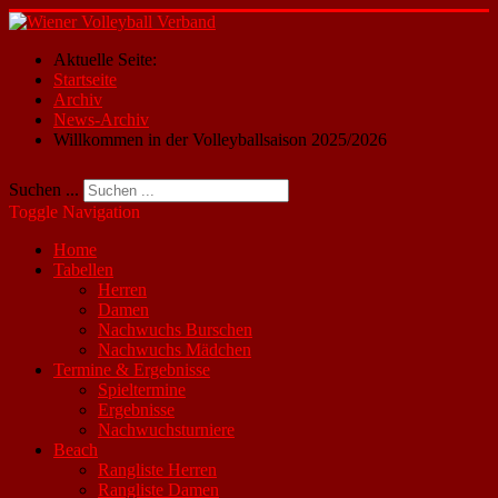
Aktuelle Seite:
Startseite
Archiv
News-Archiv
Willkommen in der Volleyballsaison 2025/2026
Suchen ...
Toggle Navigation
Home
Tabellen
Herren
Damen
Nachwuchs Burschen
Nachwuchs Mädchen
Termine & Ergebnisse
Spieltermine
Ergebnisse
Nachwuchsturniere
Beach
Rangliste Herren
Rangliste Damen